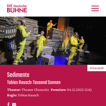
Kritiken
Schauspiel
Musiktheater
Tanz
Crossover
Bühnenwelt
Festivals & Veranstaltungen
Schauspiel
Menschen & Theater
Sedimente
Themen
Tobias Rausch: Tausend Sonnen
Internationales
Theater:
Theater Chemnitz
Premiere:
04.12.2022 (UA)
Nachrufe
Regie:
Tobias Rausch
Medientipps