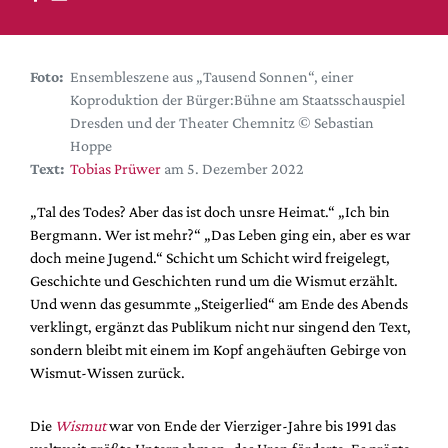
DdB-map
Kalender
Premierensuche
Foto:
Ensembleszene aus „Tausend Sonnen“, einer
Koproduktion der Bürger:Bühne am Staatsschauspiel
Festival-Planer
Dresden und der Theater Chemnitz © Sebastian
Hefte
Hoppe
Text:
Tobias Prüwer
am 5. Dezember 2022
Alle Hefte
Leseproben
„Tal des Todes? Aber das ist doch unsre Heimat.“ „Ich bin
Bergmann. Wer ist mehr?“ „Das Leben ging ein, aber es war
Podcast
doch meine Jugend.“ Schicht um Schicht wird freigelegt,
Service
Geschichte und Geschichten rund um die Wismut erzählt.
Und wenn das gesummte „Steigerlied“ am Ende des Abends
Shop / Abo
verklingt, ergänzt das Publikum nicht nur singend den Text,
Newsletter
sondern bleibt mit einem im Kopf angehäuften Gebirge von
Redaktion
Wismut-Wissen zurück.
Autor:innen
Die
Wismut
war von Ende der Vierziger-Jahre bis 1991 das
Partner