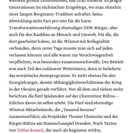
weltweit größte Unternehmen, das Uran förderte. Es prägte
Mediadaten
Generationen im sächsischen Erzgebirge, wo man ohnehin
Suche
einer langen Bergmann-Tradition anhaftet. Seine
Abwicklung steht Pars pro toto für die harte
Transformationserfahrung ehemaliger DDR-Bürger, aber
auch für den Raubbau an Mensch und Umwelt. Für die, die
dort gearbeitet haben, ist die
Wismut
mit Kollegialität
verbunden, denn unter Tage musste man sich auf jeden
verlassen können und alle waren zur Verschwiegenheit
verpflichtet, was besonders zusammenschweißt. Der Betrieb
war auch Teil des nuklearen Wettrüstens, denn er belieferte
das sowjetische Atomprogramm. Er steht ebenso für den
Energiehunger, dessen Abhängigkeitsverhältnisse der Krieg
in der Ukraine gerade vorführt. Von all dem und vielem mehr
berichten die fünf Spielenden auf der Chemnitzer Bühne –
Etliches davon ist selbst erlebt. Die Fünf sind ehemalige
Wismut
-Mitarbeitende, die „Tausend Sonnen“
zusammenführt; als Projektder Theater Chemnitz und der
Bürger:Bühne am Staatsschauspiel Dresden. Nach Texten
von
Tobias Rausch
, der auch als Regisseur wirkte,