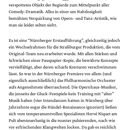
Mediadaten
verspottetes Objekt der Begierde zum Mittelpunkt aller
Comedy-Dramatik. Alles in einer um Nahtlosigkeit
Suche
bemühten Verquickung von Opern- und Tanz-Artistik, wie
man sie leider selten sieht.
Es ist eine “Nürnberger Erstaufführung”, gleichzeitig jedoch
ein Wechselrahmen für die Straßburger Produktion, die vom
Original-Team neu erarbeitet wurde. Mit allen Stärken und
Schwächen einer Pauspapier-Kopie, die bewährte Konzepte
vervielfältigt, aber deren scharfe Konturen verschwimmen
lässt. So war in der Nürnberger Premiere vor allem (und
eigentlich ausschließlich) das Philharmonische Orchester
aufs Angenehmste überraschend. Die Opernhaus-Musiker,
die jenseits der Gluck-Festspiele kein Training mit “alter”
Musik haben (vier Intendanzen hatten in Nürnberg über
Jahrzehnte sogar die Händel-Renaissance ignoriert) ließen
sich vom temperamentvollen Spezialisten Hervé Niquet am
Pult abenteuerlustig in die munter pulsierenden, nach wie
vor erfrischenden Klangwelten locken. Da gab es reichlich