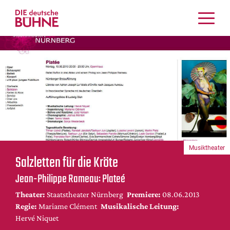
Kritiken
Schauspiel
Musiktheater
Tanz
Crossover
Bühnenwelt
Festivals & Veranstaltungen
Musiktheater
Menschen & Theater
Salzletten für die Kröte
Themen
Jean-Philippe Rameau: Plateé
Internationales
Theater:
Staatstheater Nürnberg
Premiere:
08.06.2013
Nachrufe
Regie:
Mariame Clément
Musikalische Leitung:
Medientipps
Hervé Niquet