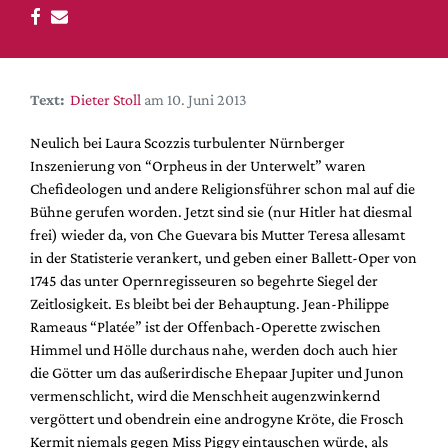
DdB-map
Kalender
Premierensuche
Text:
Dieter Stoll
am 10. Juni 2013
Festival-Planer
Hefte
Neulich bei Laura Scozzis turbulenter Nürnberger
Inszenierung von “Orpheus in der Unterwelt” waren
Alle Hefte
Chefideologen und andere Religionsführer schon mal auf die
Leseproben
Bühne gerufen worden. Jetzt sind sie (nur Hitler hat diesmal
frei) wieder da, von Che Guevara bis Mutter Teresa allesamt
Podcast
in der Statisterie verankert, und geben einer Ballett-Oper von
Service
1745 das unter Opernregisseuren so begehrte Siegel der
Zeitlosigkeit. Es bleibt bei der Behauptung. Jean-Philippe
Shop / Abo
Rameaus “Platée” ist der Offenbach-Operette zwischen
Newsletter
Himmel und Hölle durchaus nahe, werden doch auch hier
Redaktion
die Götter um das außerirdische Ehepaar Jupiter und Junon
vermenschlicht, wird die Menschheit augenzwinkernd
Autor:innen
vergöttert und obendrein eine androgyne Kröte, die Frosch
Partner
Kermit niemals gegen Miss Piggy eintauschen würde, als