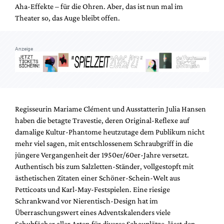
Aha-Effekte – für die Ohren. Aber, das ist nun mal im
Theater so, das Auge bleibt offen.
Anzeige
Regisseurin Mariame Clément und Ausstatterin Julia Hansen
haben die betagte Travestie, deren Original-Reflexe auf
damalige Kultur-Phantome heutzutage dem Publikum nicht
mehr viel sagen, mit entschlossenem Schraubgriff in die
jüngere Vergangenheit der 1950er/60er-Jahre versetzt.
Authentisch bis zum Salzletten-Ständer, vollgestopft mit
ästhetischen Zitaten einer Schöner-Schein-Welt aus
Petticoats und Karl-May-Festspielen. Eine riesige
Schrankwand vor Nierentisch-Design hat im
Überraschungswert eines Adventskalenders viele
Schubfächer aller Arten für diverse Schauplätze, lässt den