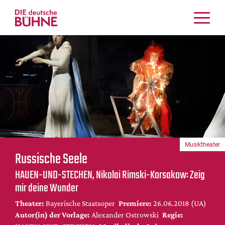
Kritiken
Schauspiel
Musiktheater
Tanz
Crossover
Bühnenwelt
Festivals & Veranstaltungen
Musiktheater
Menschen & Theater
Russische Seele
Themen
HAUEN-UND-STECHEN, Nikolai Rimski-Korsakow: Zeig
Internationales
mir deine Wunder
Nachrufe
Theater:
Bayerische Staatsoper
Premiere:
26.06.2018 (UA)
Medientipps
Autor(in) der Vorlage:
Alexander Ostrowski
Regie: