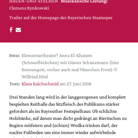
DdB-map
HAUEN-UND-STECHEN
Musikalische Leitung:
Clemens Rynkowski
Kalender
Trailer auf der Homepage der Bayerischen Staatsoper
Premierensuche
Festival-Planer
Hefte
Alle Hefte
Foto:
Elementartheater? Anna El-Khasem
(Schneeflöckchen) mit Günter Schanzmann (hier
Leseproben
Sonnengott, vorher auch mal Väterchen Frost) ©
Podcast
Wilfried Hösl
Text:
Klaus Kalchschmid
am 27. Juni 2018
Service
Shop / Abo
Drei Stunden lang wird in der langgezogenen und komplett
bespielten Reithalle das Sitzfleisch des Publikums stärker
Newsletter
gefordert als im Bayreuther Festspielhaus: Ob schlichte
Redaktion
Holzbänke, auf denen man dicht gedrängt an Biertischen zu
Autor:innen
Beginn mitfeiern und (echten) Wodka trinken darf, der
Partner
nackte Fußboden um eine immer wieder aufwirbelnde