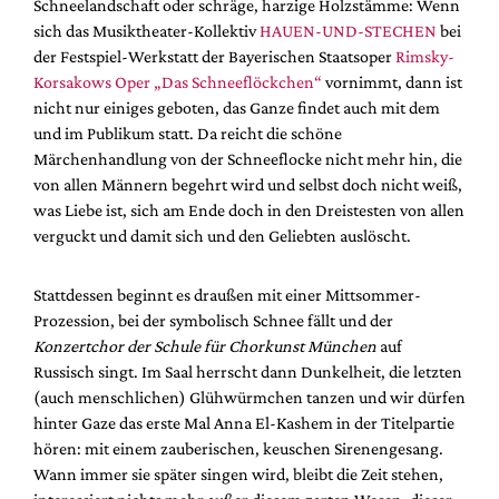
Schneelandschaft oder schräge, harzige Holzstämme: Wenn
Mediadaten
sich das Musiktheater-Kollektiv
HAUEN-UND-STECHEN
bei
Suche
der Festspiel-Werkstatt der Bayerischen Staatsoper
Rimsky-
Korsakows Oper „Das Schneeflöckchen“
vornimmt, dann ist
nicht nur einiges geboten, das Ganze findet auch mit dem
und im Publikum statt. Da reicht die schöne
Märchenhandlung von der Schneeflocke nicht mehr hin, die
von allen Männern begehrt wird und selbst doch nicht weiß,
was Liebe ist, sich am Ende doch in den Dreistesten von allen
verguckt und damit sich und den Geliebten auslöscht.
Stattdessen beginnt es draußen mit einer Mittsommer-
Prozession, bei der symbolisch Schnee fällt und der
Konzertchor der Schule für Chorkunst München
auf
Russisch singt. Im Saal herrscht dann Dunkelheit, die letzten
(auch menschlichen) Glühwürmchen tanzen und wir dürfen
hinter Gaze das erste Mal Anna El-Kashem in der Titelpartie
hören: mit einem zauberischen, keuschen Sirenengesang.
Wann immer sie später singen wird, bleibt die Zeit stehen,