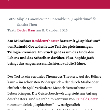
DdB-map
Kalender
Premierensuche
Foto:
Sibylle Canonica und Ensemble in „Lapidarium“ ©
Sandra Then
Festival-Planer
Text:
Detlev Baur
am 11. Oktober 2025
Hefte
Am Münchner
Residenztheater
hatte mit „Lapidarium“
Alle Hefte
von Rainald Goetz der letzte Teil der gleichnamigen
Leseproben
Trilogie Premiere. Im Stück geht es um das Ende des
Lebens und das Schreiben darüber. Elsa-Sophie Jach
Podcast
bringt das angemessen nüchtern auf die Bühne.
Service
Der Tod ist ein zentrales Thema des Theaters. Auf der Bühne
Shop / Abo
kann – im schönsten Widerspruch – der durch Maske oder
Newsletter
einfach sein Spiel veränderte Mensch Verstorbene zum
Redaktion
Leben bringen. Die Geisterbeschwörung steht am Anfang
Autor:innen
des Theaters. Und sie steht im Zentrum von
Rainald Goetz
‘
neuestem Stück „Lapidarium“ – was eigentlich
Partner