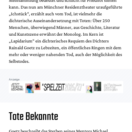
Steinsammlung bedeutet und schlicht für Friedhof stehen
Mediadaten
kann. Das nun am Münchner Residenztheater uraufgeführte
Suche
„Ichstück“, erzählt auch vom Tod, ist vielmehr die
dichterische Auseinandersetzung mit Toten: Über 250
Menschen, überwiegend Männer, aus Geschichte, Literatur
und Kunstszene erwähnt der Monolog. Im Kern ist
„Lapidarium“ ein dichterisches Requiem des Dichters
Rainald Goetz zu Lebzeiten, ein öffentliches Ringen mit dem
mehr oder weniger nahenden Tod, auch der Möglichkeit des
Selbstodes.
Anzeige
Tote Bekannte
Goetz beschreibt das Sterben seines Mentors Michael