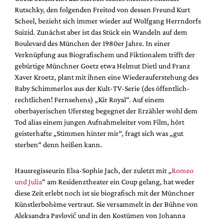
Rutschky, den folgenden Freitod von dessen Freund Kurt
Scheel, bezieht sich immer wieder auf Wolfgang Herrndorfs
Suizid. Zunächst aber ist das Stück ein Wandeln auf dem
Boulevard des München der 1980er Jahre. In einer
Verknüpfung aus Biografischem und Fiktionalem trifft der
gebürtige Münchner Goetz etwa Helmut Dietl und Franz
Xaver Kroetz, plant mit ihnen eine Wiederauferstehung des
Baby Schimmerlos aus der Kult-TV-Serie (des öffentlich-
rechtlichen! Fernsehens) „Kir Royal“. Auf einem
oberbayerischen Ufersteg begegnet der Erzähler wohl dem
Tod alias einem jungen Aufnahmeleiter vom Film, hört
geisterhafte „Stimmen hinter mir“, fragt sich was „gut
sterben“ denn heißen kann.
Hausregisseurin Elsa-Sophie Jach, der zuletzt mit „
Romeo
und Julia
“ am Residenztheater ein Coup gelang, hat weder
diese Zeit erlebt noch ist sie biografisch mit der Münchner
Künstlerbohème vertraut. Sie versammelt in der Bühne von
Aleksandra Pavlović und in den Kostümen von Johanna