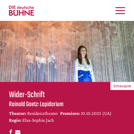
Kritiken
Schauspiel
Musiktheater
Tanz
Crossover
Bühnenwelt
Festivals & Veranstaltungen
Schauspiel
Menschen & Theater
Wider-Schrift
Themen
Rainald Goetz: Lapidarium
Internationales
Theater:
Residenztheater
Premiere:
10.10.2025 (UA)
Nachrufe
Regie:
Elsa-Sophie Jach
Medientipps