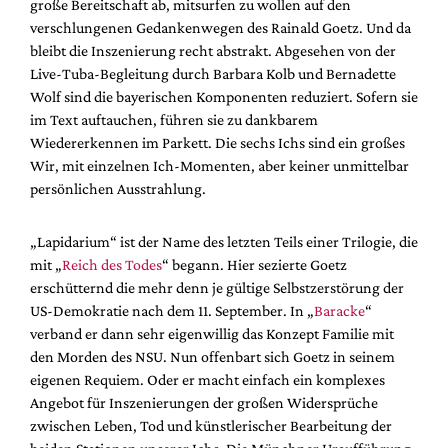
große Bereitschaft ab, mitsurfen zu wollen auf den
verschlungenen Gedankenwegen des Rainald Goetz. Und da
bleibt die Inszenierung recht abstrakt. Abgesehen von der
Live-Tuba-Begleitung durch Barbara Kolb und Bernadette
Wolf sind die bayerischen Komponenten reduziert. Sofern sie
im Text auftauchen, führen sie zu dankbarem
Wiedererkennen im Parkett. Die sechs Ichs sind ein großes
Wir, mit einzelnen Ich-Momenten, aber keiner unmittelbar
persönlichen Ausstrahlung.
„Lapidarium“ ist der Name des letzten Teils einer Trilogie, die
mit „
Reich des Todes
“ begann. Hier sezierte Goetz
erschütternd die mehr denn je gültige Selbstzerstörung der
US-Demokratie nach dem 11. September. In „
Baracke
“
verband er dann sehr eigenwillig das Konzept Familie mit
den Morden des NSU. Nun offenbart sich Goetz in seinem
eigenen Requiem. Oder er macht einfach ein komplexes
Angebot für Inszenierungen der großen Widersprüche
zwischen Leben, Tod und künstlerischer Bearbeitung der