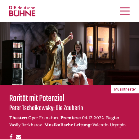
Kritiken
Schauspiel
Musiktheater
Tanz
Crossover
Bühnenwelt
Festivals & Veranstaltungen
Musiktheater
Menschen & Theater
Rarität mit Potenzial
Themen
Peter Tschaikowsky: Die Zauberin
Internationales
Theater:
Oper Frankfurt
Premiere:
04.12.2022
Regie:
Nachrufe
Vasily Barkhatov
Musikalische Leitung:
Valentin Uryupin
Medientipps