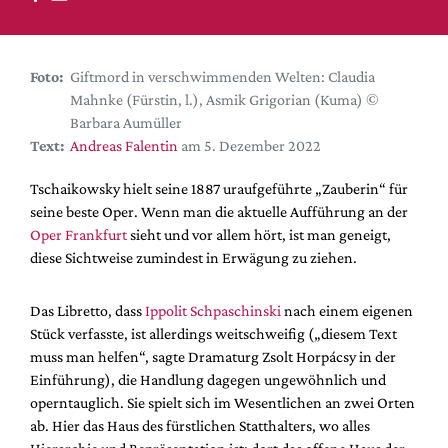
DdB-map
Kalender
Premierensuche
Foto:
Giftmord in verschwimmenden Welten: Claudia
Mahnke (Fürstin, l.), Asmik Grigorian (Kuma) ©
Festival-Planer
Barbara Aumüller
Hefte
Text:
Andreas Falentin
am 5. Dezember 2022
Alle Hefte
Tschaikowsky hielt seine 1887 uraufgeführte „Zauberin“ für
Leseproben
seine beste Oper. Wenn man die aktuelle Aufführung an der
Oper Frankfurt
sieht und vor allem hört, ist man geneigt,
Podcast
diese Sichtweise zumindest in Erwägung zu ziehen.
Service
Das Libretto, dass
Ippolit Schpaschinski
nach einem eigenen
Shop / Abo
Stück verfasste, ist allerdings weitschweifig („diesem Text
Newsletter
muss man helfen“, sagte Dramaturg Zsolt Horpácsy in der
Redaktion
Einführung), die Handlung dagegen ungewöhnlich und
Autor:innen
operntauglich. Sie spielt sich im Wesentlichen an zwei Orten
ab. Hier das Haus des fürstlichen Statthalters, wo alles
Partner