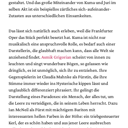
gestaltet. Und das große Miteinander von Kuma und Juri im
selben Akt ist ein beispiellos zärtliches sich-aufeinander-
Zutasten aus unterschiedlichen Einsamkeiten.
Das lässt sich natürlich auch erleben, weil die Frankfurter
Oper das Stück perfekt besetzt hat. Kuma ist nicht nur
musikalisch eine anspruchsvolle Rolle, es bedarf auch einer
Darstellerin, die glaubhaft machen kann, dass alle Welt sie
anziehend findet.
Asmik Grigorian
scheint von innen zu
leuchten und singt wunderbare Bögen, so gelassen wie
dringlich, es ist unmöglich, sich ihr zu entziehen. Ihre
Gegenspielerin ist Claudia Mahnke als Fürstin, die ihre
Stimme immer wieder ins Hysterische kippen lässt und
unglaublich differenziert phrasiert. Ihr gelingt die
Darstellung eines Paradoxes: ein Mensch, der alles tut, um
die Leere zu verteidigen, die in seinem Leben herrscht. Dazu
Ian McNeil als Fürst mit mächtigem Bariton mit
interessanten hellen Farben in der Höhe: ein triebgesteuerter
Kerl, der es schön haben und aus jener Leere ausbrechen