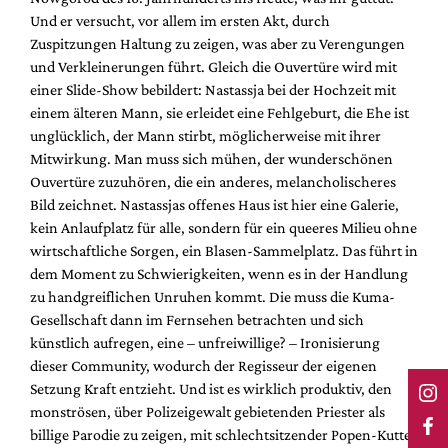
Und er versucht, vor allem im ersten Akt, durch
Zuspitzungen Haltung zu zeigen, was aber zu Verengungen
und Verkleinerungen führt. Gleich die Ouvertüre wird mit
einer Slide-Show bebildert: Nastassja bei der Hochzeit mit
einem älteren Mann, sie erleidet eine Fehlgeburt, die Ehe ist
unglücklich, der Mann stirbt, möglicherweise mit ihrer
Mitwirkung. Man muss sich mühen, der wunderschönen
Ouvertüre zuzuhören, die ein anderes, melancholischeres
Bild zeichnet. Nastassjas offenes Haus ist hier eine Galerie,
kein Anlaufplatz für alle, sondern für ein queeres Milieu ohne
wirtschaftliche Sorgen, ein Blasen-Sammelplatz. Das führt in
dem Moment zu Schwierigkeiten, wenn es in der Handlung
zu handgreiflichen Unruhen kommt. Die muss die Kuma-
Gesellschaft dann im Fernsehen betrachten und sich
künstlich aufregen, eine – unfreiwillige? – Ironisierung
dieser Community, wodurch der Regisseur der eigenen
Setzung Kraft entzieht. Und ist es wirklich produktiv, den
monströsen, über Polizeigewalt gebietenden Priester als
billige Parodie zu zeigen, mit schlechtsitzender Popen-Kutte