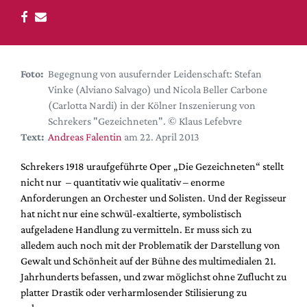
DdB-map
Kalender
Premierensuche
Festival-Planer
Foto:
Begegnung von ausufernder Leidenschaft: Stefan
Vinke (Alviano Salvago) und Nicola Beller Carbone
Hefte
(Carlotta Nardi) in der Kölner Inszenierung von
Alle Hefte
Schrekers "Gezeichneten". © Klaus Lefebvre
Text:
Andreas Falentin
am 22. April 2013
Leseproben
Podcast
Schrekers 1918 uraufgeführte Oper „Die Gezeichneten“ stellt
nicht nur – quantitativ wie qualitativ – enorme
Service
Anforderungen an Orchester und Solisten. Und der Regisseur
hat nicht nur eine schwül-exaltierte, symbolistisch
Shop / Abo
aufgeladene Handlung zu vermitteln. Er muss sich zu
Newsletter
alledem auch noch mit der Problematik der Darstellung von
Redaktion
Gewalt und Schönheit auf der Bühne des multimedialen 21.
Autor:innen
Jahrhunderts befassen, und zwar möglichst ohne Zuflucht zu
platter Drastik oder verharmlosender Stilisierung zu
Partner