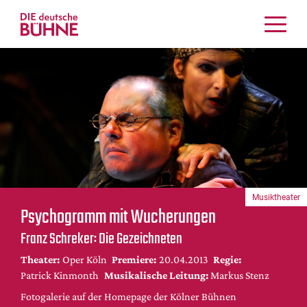
Kritiken
Schauspiel
Musiktheater
Tanz
Crossover
Bühnenwelt
Festivals & Veranstaltungen
Musiktheater
Menschen & Theater
Psychogramm mit Wucherungen
Themen
Franz Schreker: Die Gezeichneten
Internationales
Theater:
Oper Köln
Premiere:
20.04.2013
Regie:
Nachrufe
Patrick Kinmonth
Musikalische Leitung:
Markus Stenz
Medientipps
Fotogalerie auf der Homepage der Kölner Bühnen