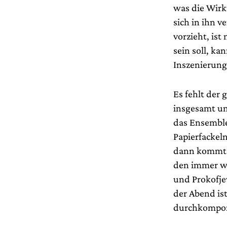
was die Wirk
sich in ihn 
vorzieht, is
sein soll, ka
Inszenierung,
Es fehlt der 
insgesamt un
das Ensemble
Papierfackel
dann kommt j
den immer wi
und Prokofjew
der Abend is
durchkompon