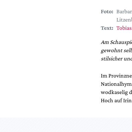
Foto:
Barbar
Litzen
Text:
Tobias
Am Schauspie
gewohnt selb
stilsicher un
Im Provinzne
Nationalhymn
wodkaselig da
Hoch auf Irin