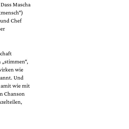
. Dass Mascha
utmensch“)
 und Chef
ner
schaft
n „stimmen“,
wirken wie
rannt. Und
damit wie mit
em Chanson
zelteilen,