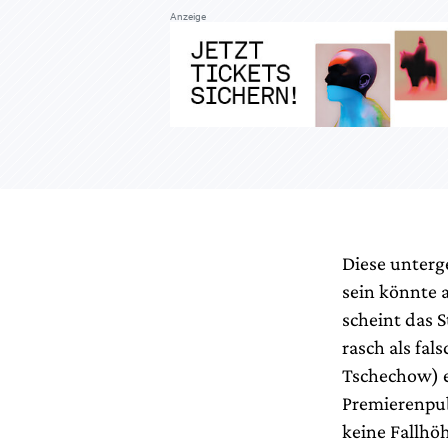
Anzeige
Diese unterg
sein könnte 
scheint das 
rasch als fal
Tschechow) e
Premierenpub
keine Fallhö