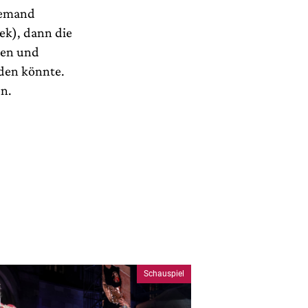
jemand
ek), dann die
ren und
rden könnte.
n.
Schauspiel