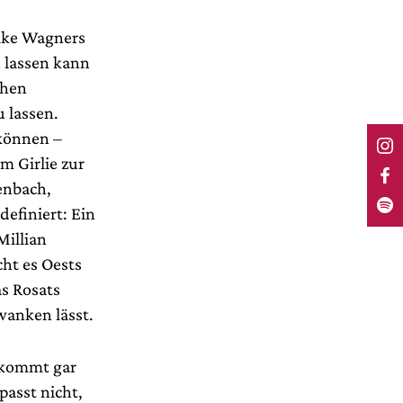
erike Wagners
n lassen kann
chen
 lassen.
 können –
m Girlie zur
enbach,
definiert: Ein
Millian
ht es Oests
s Rosats
wanken lässt.
 kommt gar
passt nicht,