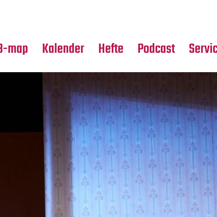
Premierensuche
Alle Hefte
Partne
Festival-Planer
Leseproben
Media
B-map
Kalender
Hefte
Podcast
Servi