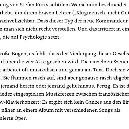
ung von Stefan Kurts subtilem Werschinin beschneidet
verliebt, ihn ihrem braven Lehrer („Klugmensch, nicht G
t nachvollziehbar. Dass dieser Typ der neue Kommandeur
nn man sich nicht recht vorstellen. Und das irritiert in ei
 die auf Psychologie setzt.
große Bogen, es fehlt, dass der Niedergang dieser Gesell
d über die vier Akte gesehen wird. Die einzelnen Szene
 arbeitet oft musikalisch und genau am Text. Doch sie 
n. Sie flammen rasch auf, sind aber genauso rasch abgeb
emand herein oder jemand geht hinaus. Fertig. Es ist 
eder eingespielten Musikfetzen zwischen französisch
-Klavierkonzert: Es ergibt sich kein Ganzes aus den Ein
t näher an einem Album mit verschiedenen Songs als
ierte Oper.