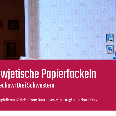
wjetische Papierfackeln
echow: Drei Schwestern
spielhaus Zürich
Premiere:
11.09.2014
Regie:
Barbara Frey