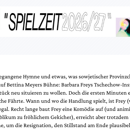
egangene Hymne und etwas, was sowjetischer Provinzc
auf Bettina Meyers Bühne: Barbara Freys Tschechow-In
Stück neu situieren zu wollen. Doch die ersten Minuten 
sche Fährte. Wann und wo die Handlung spielt, ist Frey 
gal. Recht lange baut Frey eine Komödie auf (und animi
likum zu fröhlichem Gekicher), erreicht aber trotzdem
he, um die Resignation, den Stillstand am Ende plausibe