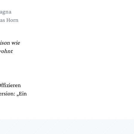
Dagna
ias Horn
aison wie
ewohnt
ffizieren
ersion: „Ein