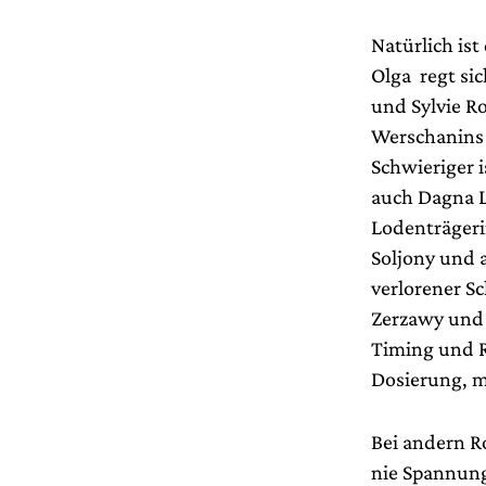
Natürlich ist
Olga regt sic
und Sylvie R
Werschanins
Schwieriger i
auch Dagna L
Lodenträgeri
Soljony und a
verlorener S
Zerzawy und 
Timing und R
Dosierung, m
Bei andern R
nie Spannung 