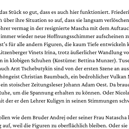
 das Stück so gut, dass es auch hier funktioniert. Fried
h über ihre Situation so auf, dass sie langsam verlösche
ohrer vermag in der resignierte Mascha mit dem Auftau
 immer wieder neue Hoffnungsschimmer aufscheinen zu
st’s für alle andern Figuren, die kaum Tiefe entwickeln
itzenberger Vinets Irina, trotz äußerlicher Wandlung vo
n in klobigen Schuhen (Kostüme: Bettina Munzer). Tus
uch Arzt Tschebutykin sind von der ersten Szene an aus
chöngeist Christian Baumbach, ein bedrohlicher Vulkan 
ein stoischer Zeitungsleser Johann Adam Oest. Da brauc
uhe, um die Spannung erhalten zu können. Oder Nicola
it der er den Lehrer Kuligyn in seinen Stimmungen sch
ollen wie dem Bruder Andrej oder seiner Frau Natascha
auf, weil die Figuren zu oberflächlich bleiben. Oder sie 