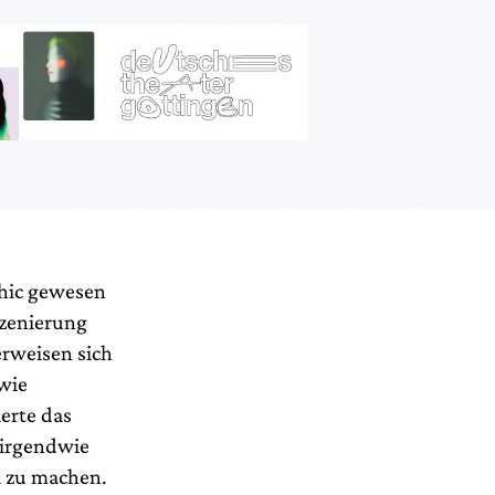
hic gewesen
szenierung
erweisen sich
(wie
erte das
 irgendwie
l zu machen.