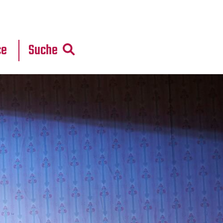
r
daten
ce
Suche