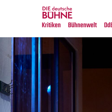
Tanz
Nachrufe
Crossover
Medientipps
Kritiken
Bühnenwelt
Dd