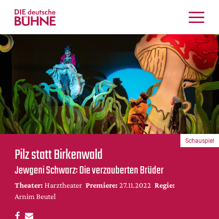
Kritiken
Schauspiel
Musiktheater
Tanz
Crossover
Bühnenwelt
Festivals & Veranstaltungen
Schauspiel
Menschen & Theater
Pilz statt Birkenwald
Themen
Jewgeni Schwarz: Die verzauberten Brüder
Internationales
Theater:
Harztheater
Premiere:
27.11.2022
Regie:
Nachrufe
Arnim Beutel
Medientipps