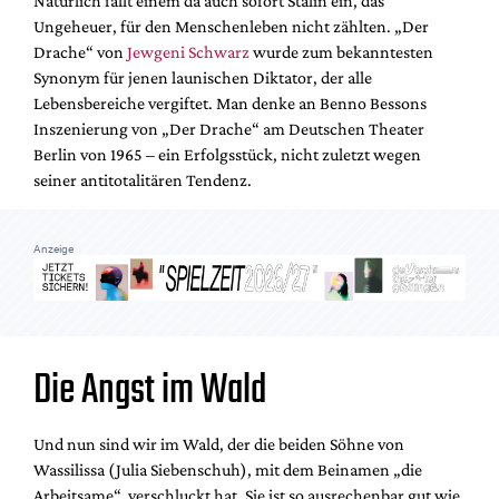
Natürlich fällt einem da auch sofort Stalin ein, das
Mediadaten
Ungeheuer, für den Menschenleben nicht zählten. „Der
Suche
Drache“ von
Jewgeni Schwarz
wurde zum bekanntesten
Synonym für jenen launischen Diktator, der alle
Lebensbereiche vergiftet. Man denke an Benno Bessons
Inszenierung von „Der Drache“ am Deutschen Theater
Berlin von 1965 – ein Erfolgsstück, nicht zuletzt wegen
seiner antitotalitären Tendenz.
Anzeige
Die Angst im Wald
Und nun sind wir im Wald, der die beiden Söhne von
Wassilissa (Julia Siebenschuh), mit dem Beinamen „die
Arbeitsame“, verschluckt hat. Sie ist so ausrechenbar gut wie