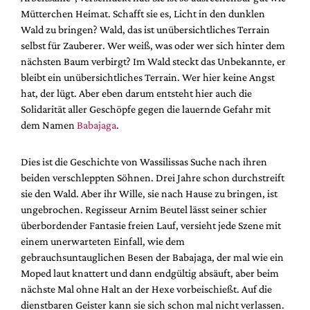
Mütterchen Heimat. Schafft sie es, Licht in den dunklen
Wald zu bringen? Wald, das ist unübersichtliches Terrain
selbst für Zauberer. Wer weiß, was oder wer sich hinter dem
nächsten Baum verbirgt? Im Wald steckt das Unbekannte, er
bleibt ein unübersichtliches Terrain. Wer hier keine Angst
hat, der lügt. Aber eben darum entsteht hier auch die
Solidarität aller Geschöpfe gegen die lauernde Gefahr mit
dem Namen
Babajaga
.
Dies ist die Geschichte von Wassilissas Suche nach ihren
beiden verschleppten Söhnen. Drei Jahre schon durchstreift
sie den Wald. Aber ihr Wille, sie nach Hause zu bringen, ist
ungebrochen. Regisseur Arnim Beutel lässt seiner schier
überbordender Fantasie freien Lauf, versieht jede Szene mit
einem unerwarteten Einfall, wie dem
gebrauchsuntauglichen Besen der Babajaga, der mal wie ein
Moped laut knattert und dann endgültig absäuft, aber beim
nächste Mal ohne Halt an der Hexe vorbeischießt. Auf die
dienstbaren Geister kann sie sich schon mal nicht verlassen.