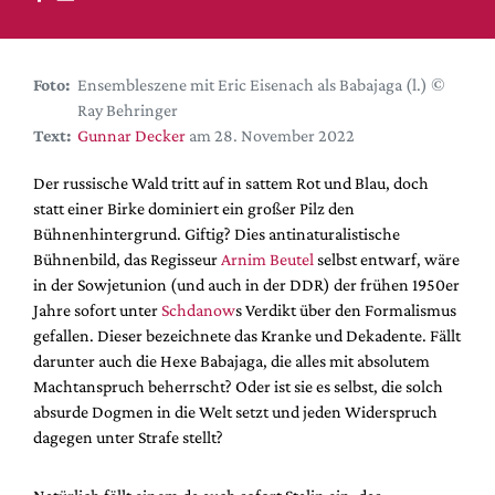
DdB-map
Kalender
Premierensuche
Foto:
Ensembleszene mit Eric Eisenach als Babajaga (l.) ©
Ray Behringer
Festival-Planer
Text:
Gunnar Decker
am 28. November 2022
Hefte
Der russische Wald tritt auf in sattem Rot und Blau, doch
Alle Hefte
statt einer Birke dominiert ein großer Pilz den
Leseproben
Bühnenhintergrund. Giftig? Dies antinaturalistische
Bühnenbild, das Regisseur
Arnim Beutel
selbst entwarf, wäre
Podcast
in der Sowjetunion (und auch in der DDR) der frühen 1950er
Service
Jahre sofort unter
Schdanow
s Verdikt über den Formalismus
gefallen. Dieser bezeichnete das Kranke und Dekadente. Fällt
Shop / Abo
darunter auch die Hexe Babajaga, die alles mit absolutem
Newsletter
Machtanspruch beherrscht? Oder ist sie es selbst, die solch
Redaktion
absurde Dogmen in die Welt setzt und jeden Widerspruch
dagegen unter Strafe stellt?
Autor:innen
Partner