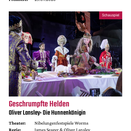
Schauspiel
Geschrumpfte Helden
Oliver Lansley: Die Hunnenkönigin
Theater:
Nibelungenfestspiele Worms
Regie:
James Seager & Oliver Lansley