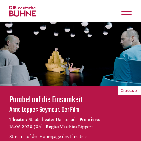
Kritiken
Schauspiel
Musiktheater
Tanz
Crossover
Bühnenwelt
Festivals & Veranstaltungen
Crossover
Menschen & Theater
Parabel auf die Einsamkeit
Themen
Anne Lepper: Seymour. Der Film
Internationales
Theater:
Staatstheater Darmstadt
Premiere:
Nachrufe
18.06.2020 (UA)
Regie:
Matthias Rippert
Medientipps
Stream auf der Homepage des Theaters