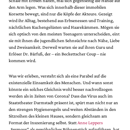
Schale mit Erbsen halten, mal sich gegenseitig die Hände auf
Mediadaten
den Arm legen. Was sich innerhalb dieser immobilen
Suche
Korsette bewegt, sind nur die Köpfe der Akteure. Gezeigt
wird ihr Alltag, bestehend aus Erbsenessen und Training,
nächtlichen Kuchengelüsten und Haarekämmen. Mögen sie
sich optisch von den meisten Teenagern unterscheiden, eint
sie mit ihnen die jugendlichen Sehnsüchte nach Nähe, Liebe
und Zweisamkeit. Derweil warten sie auf ihren Guru und
Erlöser Dr. Bärfuß, der – ein Beckettscher Coup – nie
kommen wird.
Was wir erleben, versteht sich als eine Parabel auf die
existenzielle Einsamkeit des Menschen. Und wann sonst
könnte ein solches Gleichnis wohl besser nachvollzogen
werden als in Zeiten von Corona? Dass das Virus auch im
Staatstheater Darmstadt präsent ist, spürt man nicht nur an
den strengen Hygieneregeln und weiten Abständen in den
Sitzreihen des kleinen Hauses, sondern gleichsam am
Format der Inszenierung selbst. Statt
Anne Leppers
„Seymour“ als gewöhnliches Bühnenstück aufzuführen, hat