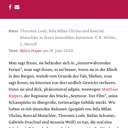
DdB-map
Kalender
Premierensuche
Festival-Planer
Foto:
Thorsten Loeb, Béla Milan Uhrlau und Konrad
Mutschler in ihren immobilen Korsetten © B. Weber,
Hefte
L. Moroff
Alle Hefte
Text:
Björn Hayer
am 19. Juni 2020
Leseproben
Man sagt ihnen, sie befänden sich in „immerwährenden
Podcast
Ferien“, man sagt ihnen, es sei besser, wenn sie in der Klinik
in den Bergen, weitab vom Grunde des Tals, blieben, man
Service
sagt ihnen, sie könnten nur dort endlich Gewicht verlieren.
Denn sie sind dick, phänomenal adipös, weswegen
Matthias
Shop / Abo
Rippert
, der Regisseur des Stücks „Seymour. Der Film“, seine
Newsletter
Schauspieler in übergroße, tortenartige Gebilde steckt. Wir
Redaktion
haben es mit sitzenden Kolossen (gespielt von Béla Milan
Autor:innen
Uhrlau, Konrad Mutschler, Thorsten Loeb, Stefan Schuster,
Gabriele Drechsel und Antonia Wolf) zu tun, die mal eine
Partner