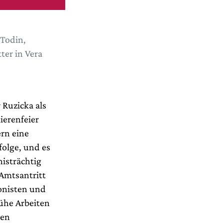
 Todin,
ter in Vera
 Ruzicka als
ierenfeier
rn eine
folge, und es
isträchtig
 Amtsantritt
onisten und
ühe Arbeiten
hen