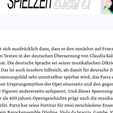
t sich ausdrücklich dazu, dass er den zunächst auf Fran
n Texten in der deutschen Übersetzung von Claudia Ka
at. Die deutsche Sprache sei seiner musikalischen Dikt
as ist auch insofern hilfreich, als damit für deutsche 
Spannungsfeld sehr unmittelbar spürbar wird, das Parra
den Ursprungsmythos der Oper einerseits und den geg
er Figuren andererseits aufspannt. Und dieses Spannung
r als 400 Jahren Operngeschichte prägt auch die musika
efst. Parra hat seine Partitur für zwei verschiedene Ens
ein Barockensemble (Violine, Viola da braccia, Gambe, V