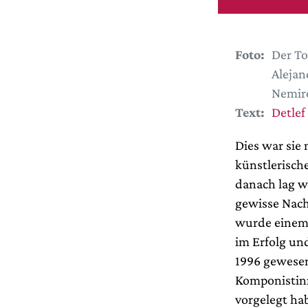
Foto:
Der To
Alejan
Nemiro
Text:
Detlef
Dies war sie 
künstlerisch
danach lag w
gewisse Nach
wurde einem 
im Erfolg und
1996 gewesen
Komponistinn
vorgelegt hab