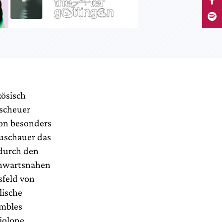
zösisch
lscheuer
ion besonders
Zuschauer das
 durch den
enwartsnahen
sfeld von
lische
embles
iolone,