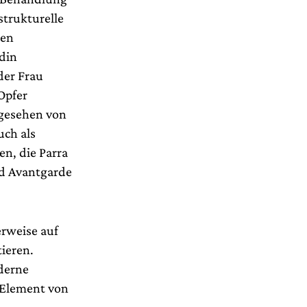
strukturelle
den
odin
der Frau
Opfer
bgesehen von
uch als
n, die Parra
nd Avantgarde
erweise auf
ieren.
oderne
 Element von