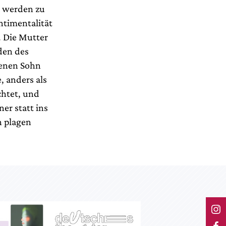
g werden zu
entimentalität
 Die Mutter
rden des
senen Sohn
e, anders als
chtet, und
ner statt ins
n plagen