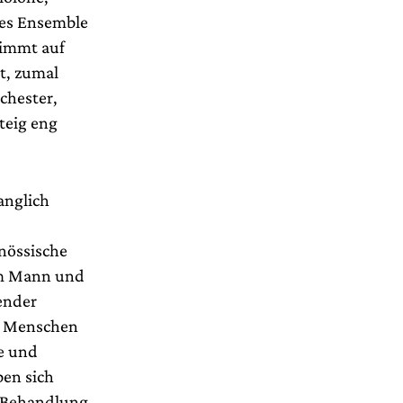
nes Ensemble
stimmt auf
t, zumal
chester,
teig eng
langlich
enössische
em Mann und
ender
d Menschen
ke und
ben sich
r Behandlung