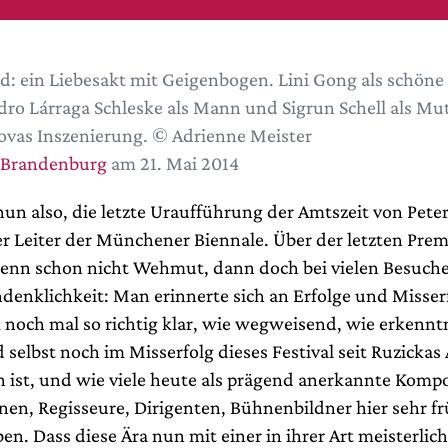
d: ein Liebesakt mit Geigenbogen. Lini Gong als schöne
dro Lárraga Schleske als Mann und Sigrun Schell als Mut
vas Inszenierung. © Adrienne Meister
 Brandenburg
am 21. Mai 2014
nun also, die letzte Uraufführung der Amtszeit von Peter
er Leiter der Münchener Biennale. Über der letzten Prem
enn schon nicht Wehmut, dann doch bei vielen Besuche
denklichkeit: Man erinnerte sich an Erfolge und Misser
noch mal so richtig klar, wie wegweisend, wie erkenntn
 selbst noch im Misserfolg dieses Festival seit Ruzickas
 ist, und wie viele heute als prägend anerkannte Komp
en, Regisseure, Dirigenten, Bühnenbildner hier sehr fr
en. Dass diese Ära nun mit einer in ihrer Art meisterlic