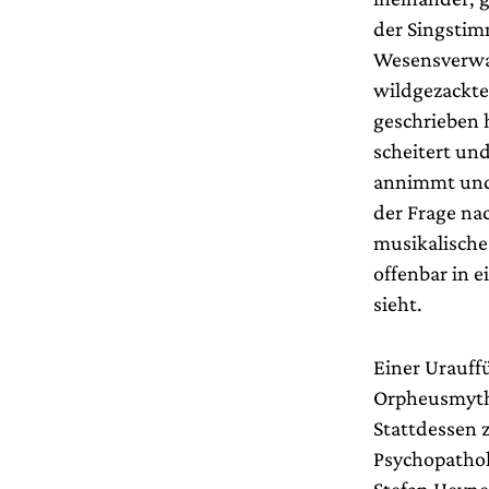
der Singstimm
Wesensverwan
wildgezackte
geschrieben h
scheitert un
annimmt und 
der Frage na
musikalische
offenbar in e
sieht.
Einer Urauff
Orpheusmytho
Stattdessen 
Psychopathol
Stefan Heyne