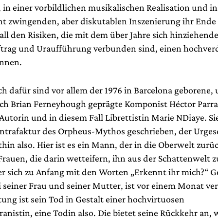
in einer vorbildlichen musikalischen Realisation und in
icht zwingenden, aber diskutablen Inszenierung ihr Ende
all den Risiken, die mit dem über Jahre sich hinziehend
trag und Uraufführung verbunden sind, einen hochver
ennen.
h dafür sind vor allem der 1976 in Barcelona geborene, 
h Brian Ferneyhough geprägte Komponist Héctor Parra
Autorin und in diesem Fall Librettistin Marie NDiaye. Sie
ontrafaktur des Orpheus-Mythos geschrieben, der Urges
hin also. Hier ist es ein Mann, der in die Oberwelt zurüc
Frauen, die darin wetteifern, ihn aus der Schattenwelt z
r sich zu Anfang mit den Worten „Erkennt ihr mich?“ G
i seiner Frau und seiner Mutter, ist vor einem Monat ver
tung ist sein Tod in Gestalt einer hochvirtuosen
anistin, eine Todin also. Die bietet seine Rückkehr an, 