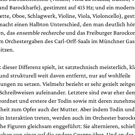
und Barockharfe), gestimmt auf 415 Hz; und ein moder
nette, Oboe, Schlagwerk, Violine, Viola, Violoncello), ge
macht einen Halbton Unterschied, den man deutlich hör
en, das
ensemble recherche
und das Freiburger Barockor
 Orchestergaben des Carl-Orff-Saals im Münchner Gas
itzen.
 dieser Differenz spielt, ist satztechnisch meisterlich, k
und strukturell weit davon entfernt, nur auf wohlfeile
ungen zu setzen. Vielmehr bezieht er sehr gezielt zeitg
Schreibweisen aufeinander. Letztere sind zwar eher d
eordnet und erstere der Todin sowie mit deren zunehm
heit zum Opfer auch der Mutter. Aber indem Todin un
in Interaktion treten, werden auch im Orchester baroc
he Figuren gleichsam enggeführt: Sie alternieren, schie
gehen von einer auf die andere Gruppe über. Und an de