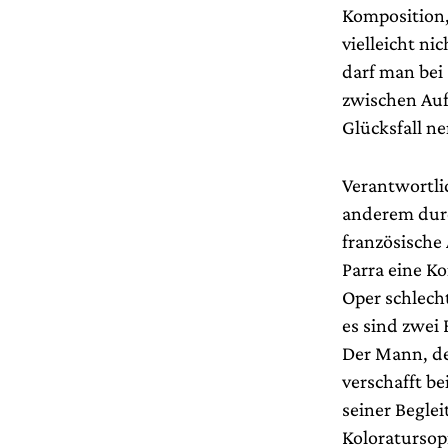
Komposition, 
vielleicht n
darf man bei 
zwischen Auf
Glücksfall n
Verantwortlic
anderem durc
französische 
Parra eine K
Oper schlecht
es sind zwei 
Der Mann, de
verschafft be
seiner Beglei
Koloratursopr