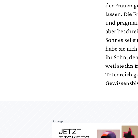
der Frauen g
lassen. Die F
und pragmati
aber beschrei
Sohnes sei e
habe sie nich
ihr Sohn, de
weil sie ihn i
Totenreich g
Gewissensbiss
Anzeige