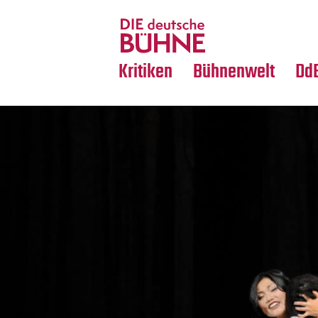
Tanz
Nachrufe
Crossover
Medientipps
Kritiken
Bühnenwelt
Dd