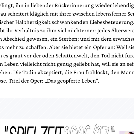
elingt, ihn in liebender Rückerinnerung wieder lebendi
rau scheitert kläglich mit ihrer zwischen lebensferner S
scher Halbherzigkeit schwankenden Liebesbeteuerung.
bt ihr Verhältnis zu ihm viel nüchterner: Jedes Älterwe
in Abschied gewesen, ein Sterben; und mit dem erwach
ts mehr zu schaffen. Aber sie bietet ein Opfer an: Weil si
m es graut vor der öden Schattenwelt, den Tod nicht für
m Leben vielleicht nicht genug geliebt hat, will sie an sei
ehen. Die Todin akzeptiert, die Frau frohlockt, den Man
e. Titel der Oper: „Das geopferte Leben“.