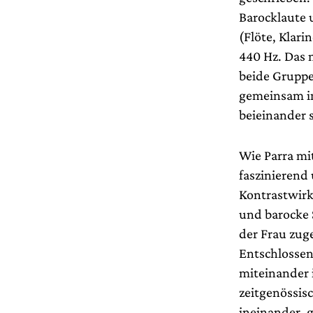
Barocklaute 
(Flöte, Klari
440 Hz. Das 
beide Grupp
gemeinsam im
beieinander s
Wie Parra mit
faszinierend 
Kontrastwirk
und barocke 
der Frau zug
Entschlossen
miteinander 
zeitgenössisc
ineinander, 