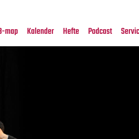
Premierensuche
Alle Hefte
Partne
Festival-Planer
Leseproben
Media
B-map
Kalender
Hefte
Podcast
Servi