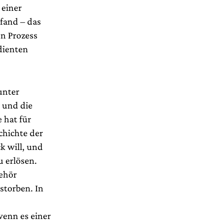
 einer
 fand – das
en Prozess
dienten
unter
 und die
 hat für
chichte der
k will, und
u erlösen.
ehör
storben. In
wenn es einer