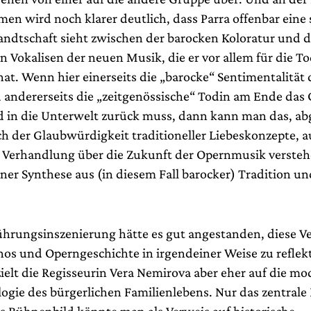
en wird noch klarer deutlich, dass Parra offenbar eine 
dtschaft sieht zwischen der barocken Koloratur und 
n Vokalisen der neuen Musik, die er vor allem für die T
at. Wenn hier einerseits die „barocke“ Sentimentalität 
d andererseits die „zeitgenössische“ Todin am Ende das 
in die Unterwelt zurück muss, dann kann man das, a
ch der Glaubwürdigkeit traditioneller Liebeskonzepte, a
 Verhandlung über die Zukunft der Opernmusik verstehe
iner Synthese aus (in diesem Fall barocker) Tradition u
ührungsinszenierung hätte es gut angestanden, diese V
s und Operngeschichte in irgendeiner Weise zu reflekt
zielt die Regisseurin Vera Nemirova aber eher auf die m
ogie des bürgerlichen Familienlebens. Nur das zentrale
s Bühnenbild könnte man als Verweis auf historische