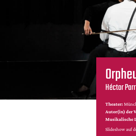
Orpheu
Héctor Parr
Theater:
Münch
Autor(in) der V
Musikalische 
Slideshow auf 