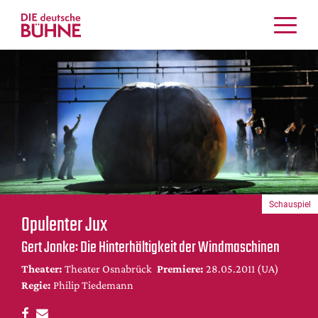
Kritiken
Schauspiel
Musiktheater
Tanz
Crossover
Bühnenwelt
Festivals & Veranstaltungen
Schauspiel
Menschen & Theater
Opulenter Jux
Themen
Gert Jonke: Die Hinterhältigkeit der Windmaschinen
Internationales
Theater:
Theater Osnabrück
Premiere:
28.05.2011 (UA)
Nachrufe
Regie:
Philip Tiedemann
Medientipps