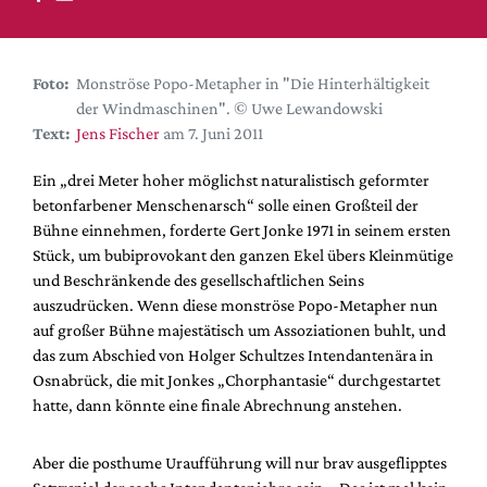
DdB-map
Kalender
Premierensuche
Foto:
Monströse Popo-Metapher in "Die Hinterhältigkeit
der Windmaschinen". © Uwe Lewandowski
Festival-Planer
Text:
Jens Fischer
am 7. Juni 2011
Hefte
Ein „drei Meter hoher möglichst naturalistisch geformter
Alle Hefte
betonfarbener Menschenarsch“ solle einen Großteil der
Leseproben
Bühne einnehmen, forderte Gert Jonke 1971 in seinem ersten
Stück, um bubiprovokant den ganzen Ekel übers Kleinmütige
Podcast
und Beschränkende des gesellschaftlichen Seins
Service
auszudrücken. Wenn diese monströse Popo-Metapher nun
auf großer Bühne majestätisch um Assoziationen buhlt, und
Shop / Abo
das zum Abschied von Holger Schultzes Intendantenära in
Newsletter
Osnabrück, die mit Jonkes „Chorphantasie“ durchgestartet
Redaktion
hatte, dann könnte eine finale Abrechnung anstehen.
Autor:innen
Aber die posthume Uraufführung will nur brav ausgeflipptes
Partner