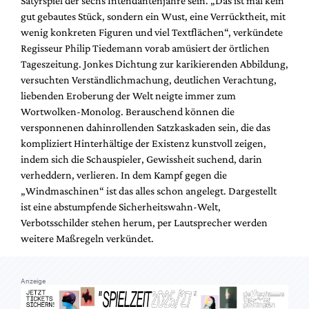
Satyrspiel der sechs Intendantenjahre sein. „Das ist mal kein
Mediadaten
gut gebautes Stück, sondern ein Wust, eine Verrücktheit, mit
Suche
wenig konkreten Figuren und viel Textflächen“, verkündete
Regisseur Philip Tiedemann vorab amüsiert der örtlichen
Tageszeitung. Jonkes Dichtung zur karikierenden Abbildung,
versuchten Verständlichmachung, deutlichen Verachtung,
liebenden Eroberung der Welt neigte immer zum
Wortwolken-Monolog. Berauschend können die
versponnenen dahinrollenden Satzkaskaden sein, die das
kompliziert Hinterhältige der Existenz kunstvoll zeigen,
indem sich die Schauspieler, Gewissheit suchend, darin
verheddern, verlieren. In dem Kampf gegen die
„Windmaschinen“ ist das alles schon angelegt. Dargestellt
ist eine abstumpfende Sicherheitswahn-Welt,
Verbotsschilder stehen herum, per Lautsprecher werden
weitere Maßregeln verkündet.
Anzeige