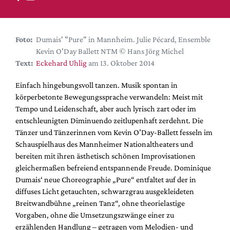
DdB-map
Kalender
Premierensuche
Foto:
Dumais' "Pure" in Mannheim. Julie Pécard, Ensemble
Kevin O'Day Ballett NTM © Hans Jörg Michel
Festival-Planer
Text:
Eckehard Uhlig
am 13. Oktober 2014
Hefte
Einfach hingebungsvoll tanzen. Musik spontan in
Alle Hefte
körperbetonte Bewegungssprache verwandeln: Meist mit
Leseproben
Tempo und Leidenschaft, aber auch lyrisch zart oder im
entschleunigten Diminuendo zeitlupenhaft zerdehnt. Die
Podcast
Tänzer und Tänzerinnen vom Kevin O’Day-Ballett fesseln im
Service
Schauspielhaus des Mannheimer Nationaltheaters und
bereiten mit ihren ästhetisch schönen Improvisationen
Shop / Abo
gleichermaßen befreiend entspannende Freude. Dominique
Newsletter
Dumais‘ neue Choreographie „Pure“ entfaltet auf der in
Redaktion
diffuses Licht getauchten, schwarzgrau ausgekleideten
Breitwandbühne „reinen Tanz“, ohne theorielastige
Autor:innen
Vorgaben, ohne die Umsetzungszwänge einer zu
Partner
erzählenden Handlung – getragen vom Melodien- und