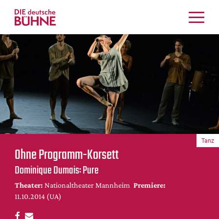
Kritiken
Schauspiel
Musiktheater
Tanz
Crossover
Bühnenwelt
Festivals & Veranstaltungen
Tanz
Menschen & Theater
Ohne Programm-Korsett
Themen
Dominique Dumais: Pure
Internationales
Theater:
Nationaltheater Mannheim
Premiere:
Nachrufe
11.10.2014 (UA)
Medientipps