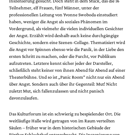
Inszenierung gesucht. Doch steht in dem Stück, das die 16
Teilnehmer, elf Frauen, fünf Männer, unter der
professionellen Leitung von Yvonne Swoboda einstudiert
haben, weniger die Angst als soziales Phänomen im
Vordergrund, als vielmehr die vielen individuellen Gesichter
der Angst. Erzählt wird deshalb auch keine durchgängige
Geschichte, sondern eine Szenen-Collage. Thematisiert wird
die Angst vor Spinnen ebenso wie die Panik, in der Liebe den
ersten Schritt zu machen, oder die Furcht, vor Publikum
aufzutreten. Letztere kennt sicher jeder der Darsteller,
schließlich steht keiner von ihnen Abend für Abend auf einer
Theaterbühne. Und so ist „Panic Room“ nicht nur ein Abend
über Angst. Sondern auch über ihr Gegenteil: Mut! Nicht
zuletzt Mut, sich fallenzulassen und nicht panisch
davonzulaufen.
Das Kulturforum ist ein schwierig zu bespielender Ort. Die
weitläufige Halle wird getragen von im Raum verteilten
Säulen – früher war in dem historischen Gebäude der
Fürther Schlachthof untergebracht. Die Inszenierung von