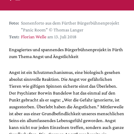
DdB-map
Kalender
Premierensuche
Foto:
Szenenforto aus dem Fürther Bürgerbühnenprojekt
"Panic Room" © Thomas Langer
Festival-Planer
Text:
Florian Welle
am 13. Juli 2018
Hefte
Engagiertes und spannendes Bürgerbühnenprojekt in Fürth
Alle Hefte
zum Thema Angst und Ängstlichkeit
Leseproben
Podcast
Angst ist ein Schutzmechanismus, eine biologisch gesehen
absolut sinnvolle Reaktion. Die Angst vor gefährlichen
Service
Tieren wie giftigen Spinnen sicherte einst das Überleben.
Der Psychiater Borwin Bandelow hat das einmal auf den
Shop / Abo
Punkt gebracht als er sagte: „Wer die Gefahr ignorierte, ist
Newsletter
ausgestorben. Überlebt haben die Ängstlichen.“ Mittlerweile
Redaktion
ist aber aus einer Grundbefindlichkeit unseres menschlichen
Autor:innen
Seins ein allumfassendes Lebensgefühl geworden. Angst
kann nicht nur jeden Einzelnen treffen, sondern auch ganze
Partner