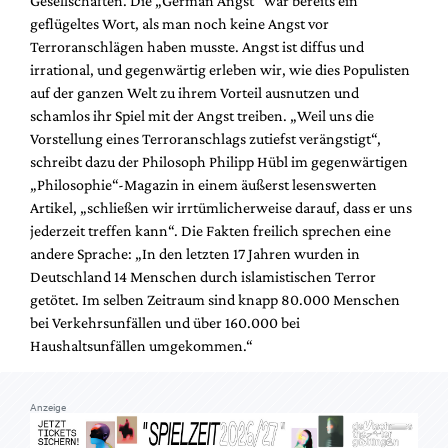
Gesellschaften. Die „German Angst“ war bereits ein
Mediadaten
geflügeltes Wort, als man noch keine Angst vor
Suche
Terroranschlägen haben musste. Angst ist diffus und
irrational, und gegenwärtig erleben wir, wie dies Populisten
auf der ganzen Welt zu ihrem Vorteil ausnutzen und
schamlos ihr Spiel mit der Angst treiben. „Weil uns die
Vorstellung eines Terroranschlags zutiefst verängstigt“,
schreibt dazu der Philosoph Philipp Hübl im gegenwärtigen
„Philosophie“-Magazin in einem äußerst lesenswerten
Artikel, „schließen wir irrtümlicherweise darauf, dass er uns
jederzeit treffen kann“. Die Fakten freilich sprechen eine
andere Sprache: „In den letzten 17 Jahren wurden in
Deutschland 14 Menschen durch islamistischen Terror
getötet. Im selben Zeitraum sind knapp 80.000 Menschen
bei Verkehrsunfällen und über 160.000 bei
Haushaltsunfällen umgekommen.“
Anzeige