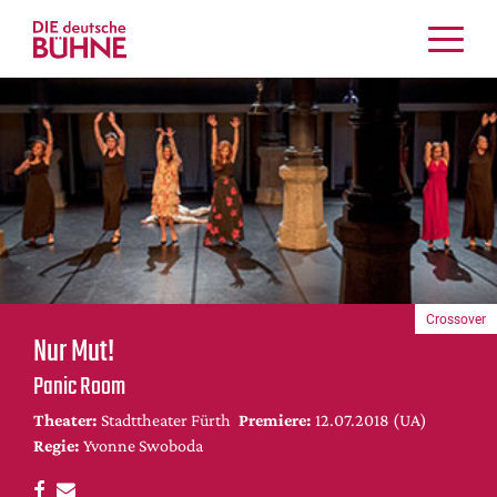
Kritiken
Schauspiel
Musiktheater
Tanz
Crossover
Bühnenwelt
Festivals & Veranstaltungen
Crossover
Menschen & Theater
Nur Mut!
Themen
Panic Room
Internationales
Theater:
Stadttheater Fürth
Premiere:
12.07.2018 (UA)
Nachrufe
Regie:
Yvonne Swoboda
Medientipps