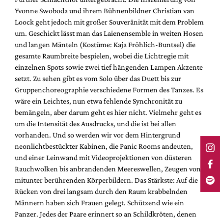
Yvonne Swoboda und ihrem Bühnenbildner Christian van
Loock geht jedoch mit großer Souveränität mit dem Problem
um. Geschickt lässt man das Laienensemble in weiten Hosen
und langen Mänteln (Kostüme: Kaja Fröhlich-Buntsel) die
gesamte Raumbreite bespielen, wobei die Lichtregie mit
einzelnen Spots sowie zwei tief hängenden Lampen Akzente
setzt. Zu sehen gibt es vom Solo über das Duett bis zur
Gruppenchoreographie verschiedene Formen des Tanzes. Es
wäre ein Leichtes, nun etwa fehlende Synchronität zu
bemängeln, aber darum geht es hier nicht. Vielmehr geht es
um die Intensität des Ausdrucks, und die ist bei allen
vorhanden. Und so werden wir vor dem Hintergrund
neonlichtbestückter Kabinen, die Panic Rooms andeuten,
und einer Leinwand mit Videoprojektionen von düsteren
Rauchwolken bis anbrandenden Meereswellen, Zeugen von
mitunter berührenden Körperbildern. Das Stärkste: Auf die
Rücken von drei langsam durch den Raum krabbelnden
Männern haben sich Frauen gelegt. Schützend wie ein
Panzer. Jedes der Paare erinnert so an Schildkröten, denen