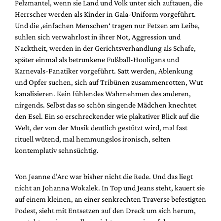
Pelzmantel, wenn sie Land und Volk unter sich auftauen, die
Herrscher werden als Kinder in Gala-Uniform vorgeführt.
Und die ‚einfachen Menschen‘ tragen nur Fetzen am Leibe,
suhlen sich verwahrlost in ihrer Not, Aggression und
Nacktheit, werden in der Gerichtsverhandlung als Schafe,
später einmal als betrunkene Fußball-Hooligans und
Karnevals-Fanatiker vorgeführt. Satt werden, Ablenkung
und Opfer suchen, sich auf Tribünen zusammenrotten, Wut
kanalisieren. Kein fühlendes Wahrnehmen des anderen,
nirgends. Selbst das so schön singende Mädchen knechtet
den Esel. Ein so erschreckender wie plakativer Blick auf die
Welt, der von der Musik deutlich gestützt wird, mal fast
rituell wütend, mal hemmungslos ironisch, selten
kontemplativ sehnsüchtig.
Von Jeanne d’Arc war bisher nicht die Rede. Und das liegt
nicht an Johanna Wokalek. In Top und Jeans steht, kauert sie
auf einem kleinen, an einer senkrechten Traverse befestigten
Podest, sieht mit Entsetzen auf den Dreck um sich herum,