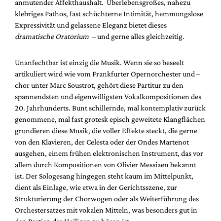
anmutender Affekthaushalt. Überlebensgroßes, nahezu
Mediadaten
klebriges Pathos, fast schüchterne Intimität, hemmungslose
Suche
Expressivität und gelassene Eleganz bietet dieses
dramatische Oratorium
– und gerne alles gleichzeitig.
Unanfechtbar ist einzig die Musik. Wenn sie so beseelt
artikuliert wird wie vom Frankfurter Opernorchester und –
chor unter Marc Soustrot, gehört diese Partitur zu den
spannendsten und eigenwilligsten Vokalkompositionen des
20. Jahrhunderts. Bunt schillernde, mal kontemplativ zurück
genommene, mal fast grotesk episch geweitete Klangflächen
grundieren diese Musik, die voller Effekte steckt, die gerne
von den Klavieren, der Celesta oder der Ondes Martenot
ausgehen, einem frühen elektronischen Instrument, das vor
allem durch Kompositionen von Olivier Messiaen bekannt
ist. Der Sologesang hingegen steht kaum im Mittelpunkt,
dient als Einlage, wie etwa in der Gerichtsszene, zur
Strukturierung der Chorwogen oder als Weiterführung des
Orchestersatzes mit vokalen Mitteln, was besonders gut in