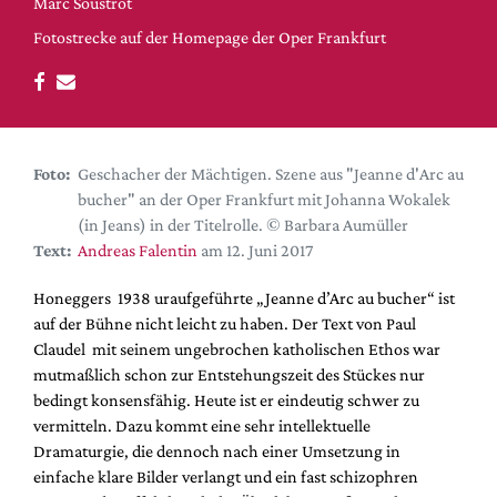
DdB-map
Marc Soustrot
Fotostrecke auf der Homepage der Oper Frankfurt
Kalender
Premierensuche
Festival-Planer
Hefte
Foto:
Geschacher der Mächtigen. Szene aus "Jeanne d'Arc au
Alle Hefte
bucher" an der Oper Frankfurt mit Johanna Wokalek
(in Jeans) in der Titelrolle. © Barbara Aumüller
Leseproben
Text:
Andreas Falentin
am 12. Juni 2017
Podcast
Honeggers 1938 uraufgeführte „Jeanne d’Arc au bucher“ ist
Service
auf der Bühne nicht leicht zu haben. Der Text von Paul
Shop / Abo
Claudel mit seinem ungebrochen katholischen Ethos war
mutmaßlich schon zur Entstehungszeit des Stückes nur
Newsletter
bedingt konsensfähig. Heute ist er eindeutig schwer zu
Redaktion
vermitteln. Dazu kommt eine sehr intellektuelle
Autor:innen
Dramaturgie, die dennoch nach einer Umsetzung in
Partner
einfache klare Bilder verlangt und ein fast schizophren