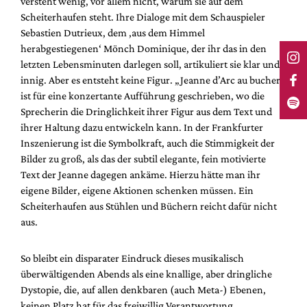
versteht wenig, vor allem nicht, warum sie auf dem
Scheiterhaufen steht. Ihre Dialoge mit dem Schauspieler
Sebastien Dutrieux, dem ‚aus dem Himmel
herabgestiegenen‘ Mönch Dominique, der ihr das in den
letzten Lebensminuten darlegen soll, artikuliert sie klar und
innig. Aber es entsteht keine Figur. „Jeanne d’Arc au bucher“
ist für eine konzertante Aufführung geschrieben, wo die
Sprecherin die Dringlichkeit ihrer Figur aus dem Text und
ihrer Haltung dazu entwickeln kann. In der Frankfurter
Inszenierung ist die Symbolkraft, auch die Stimmigkeit der
Bilder zu groß, als das der subtil elegante, fein motivierte
Text der Jeanne dagegen ankäme. Hierzu hätte man ihr
eigene Bilder, eigene Aktionen schenken müssen. Ein
Scheiterhaufen aus Stühlen und Büchern reicht dafür nicht
aus.
So bleibt ein disparater Eindruck dieses musikalisch
überwältigenden Abends als eine knallige, aber dringliche
Dystopie, die, auf allen denkbaren (auch Meta-) Ebenen,
keinen Platz hat für das freiwillig Verantwortung