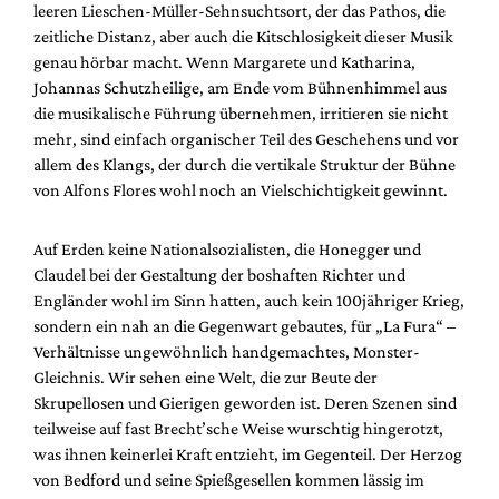
leeren Lieschen-Müller-Sehnsuchtsort, der das Pathos, die
zeitliche Distanz, aber auch die Kitschlosigkeit dieser Musik
genau hörbar macht. Wenn Margarete und Katharina,
Johannas Schutzheilige, am Ende vom Bühnenhimmel aus
die musikalische Führung übernehmen, irritieren sie nicht
mehr, sind einfach organischer Teil des Geschehens und vor
allem des Klangs, der durch die vertikale Struktur der Bühne
von Alfons Flores wohl noch an Vielschichtigkeit gewinnt.
Auf Erden keine Nationalsozialisten, die Honegger und
Claudel bei der Gestaltung der boshaften Richter und
Engländer wohl im Sinn hatten, auch kein 100jähriger Krieg,
sondern ein nah an die Gegenwart gebautes, für „La Fura“ –
Verhältnisse ungewöhnlich handgemachtes, Monster-
Gleichnis. Wir sehen eine Welt, die zur Beute der
Skrupellosen und Gierigen geworden ist. Deren Szenen sind
teilweise auf fast Brecht’sche Weise wurschtig hingerotzt,
was ihnen keinerlei Kraft entzieht, im Gegenteil. Der Herzog
von Bedford und seine Spießgesellen kommen lässig im