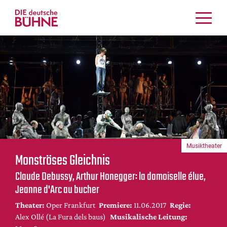
Kritiken
Schauspiel
Musiktheater
Tanz
Crossover
Bühnenwelt
Festivals & Veranstaltungen
Musiktheater
Menschen & Theater
Monströses Gleichnis
Themen
Claude Debussy, Arthur Honegger: la damoiselle élue,
Internationales
Jeanne d'Arc au bucher
Nachrufe
Theater:
Oper Frankfurt
Premiere:
11.06.2017
Regie:
Medientipps
Alex Ollé (La Fura dels baus)
Musikalische Leitung: