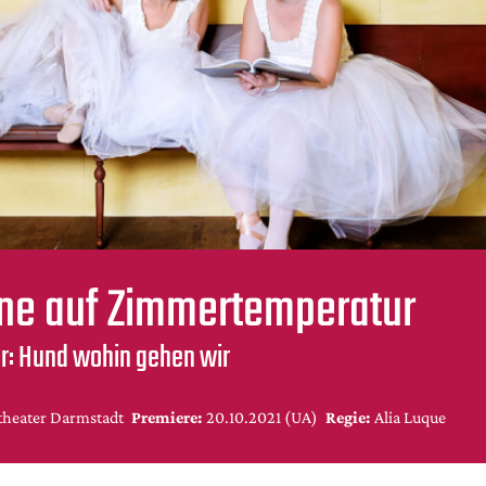
ne auf Zimmertemperatur
r: Hund wohin gehen wir
theater Darmstadt
Premiere:
20.10.2021 (UA)
Regie:
Alia Luque