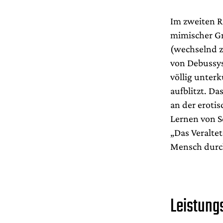
Im zweiten R
mimischer Gr
(wechselnd z
von Debussys 
völlig unter
aufblitzt. Da
an der eroti
Lernen von S
„Das Veralte
Mensch durch
Leistung