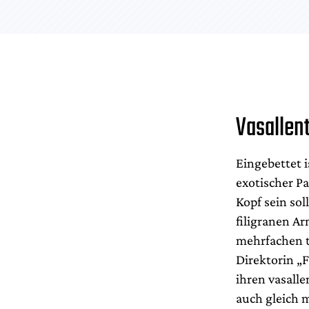
Vasallen
Eingebettet i
exotischer P
Kopf sein sol
filigranen Ar
mehrfachen t
Direktorin „
ihren vasall
auch gleich 