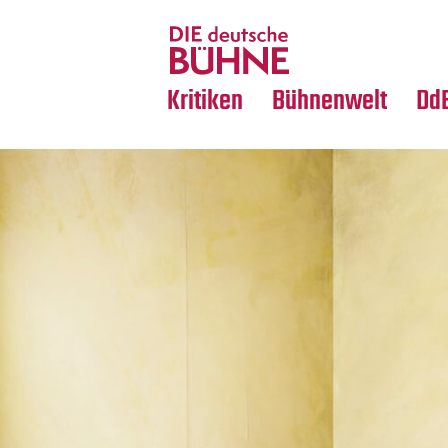
Tanz
Nachrufe
Crossover
Medientipps
Kritiken
Bühnenwelt
Dd