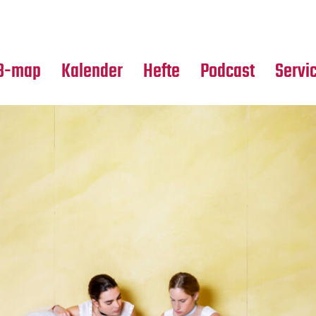
Premierensuche
Alle Hefte
Partne
Festival-Planer
Leseproben
Media
B-map
Kalender
Hefte
Podcast
Servi