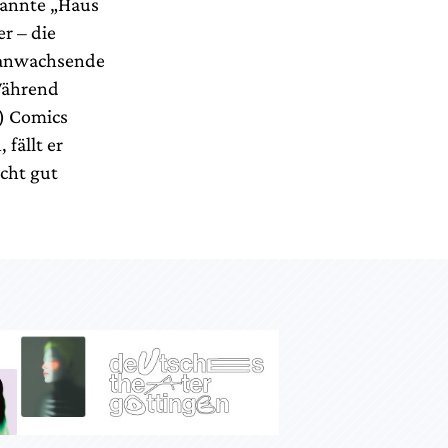
nannte „Haus
r – die
eranwachsende
Während
) Comics
fällt er
icht gut