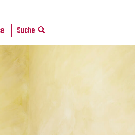
r
daten
ce
Suche