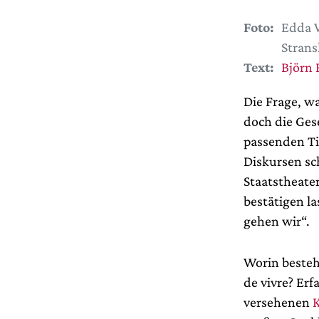
Foto:
Edda W
Strans
Text:
Björn 
Die Frage, wa
doch die Ges
passenden Ti
Diskursen sc
Staatstheate
bestätigen l
gehen wir“.
Worin besteh
de vivre? Erf
versehenen
K