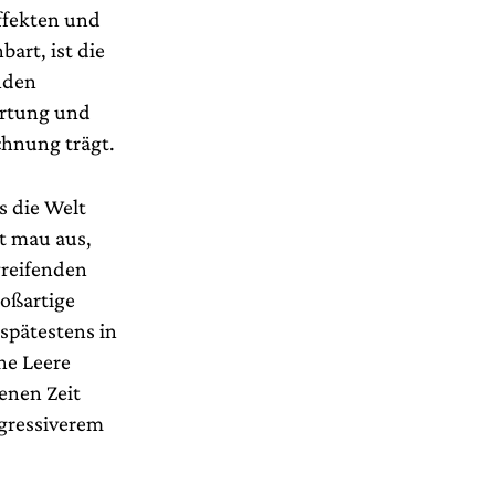
ffekten und
art, ist die
nden
ärtung und
chnung trägt.
s die Welt
xt mau aus,
greifenden
roßartige
 spätestens in
he Leere
enen Zeit
ogressiverem