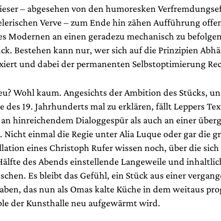
dieser – abgesehen von den humoresken Verfremdungse
elerischen Verve – zum Ende hin zähen Aufführung offenb
es Modernen an einen geradezu mechanisch zu befolge
ck. Bestehen kann nur, wer sich auf die Prinzipien Abh
xiert und dabei der permanenten Selbstoptimierung Re
neu? Wohl kaum. Angesichts der Ambition des Stücks, un
 des 19. Jahrhunderts mal zu erklären, fällt Leppers Te
 an hinreichendem Dialoggespür als auch an einer über
 Nicht einmal die Regie unter Alia Luque oder gar die g
ation eines Christoph Rufer wissen noch, über die sich
Hälfte des Abends einstellende Langeweile und inhaltlic
chen. Es bleibt das Gefühl, ein Stück aus einer vergang
aben, das nun als Omas kalte Küche in dem weitaus pr
e der Kunsthalle neu aufgewärmt wird.