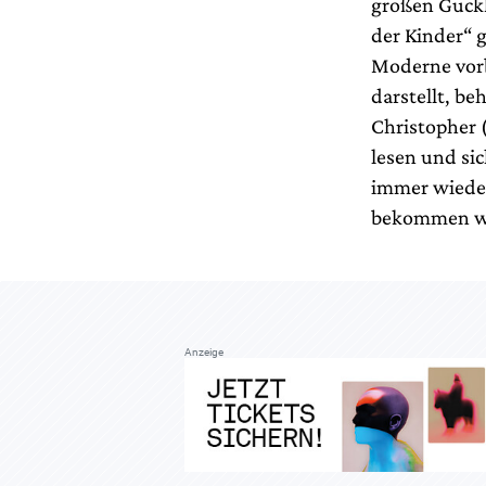
großen Guckk
der Kinder“ g
Moderne vorb
darstellt, b
Christopher 
lesen und sic
immer wieder
bekommen w
Anzeige