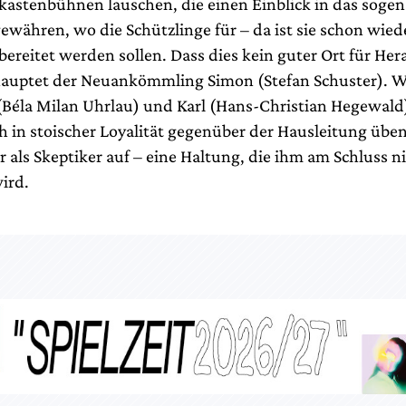
astenbühnen lauschen, die einen Einblick in das soge
ewähren, wo die Schützlinge für – da ist sie schon wiede
ereitet werden sollen. Dass dies kein guter Ort für H
ehauptet der Neuankömmling Simon (Stefan Schuster). 
(Béla Milan Uhrlau) und Karl (Hans-Christian Hegewald
h in stoischer Loyalität gegenüber der Hausleitung üben, 
 als Skeptiker auf – eine Haltung, die ihm am Schluss n
ird.