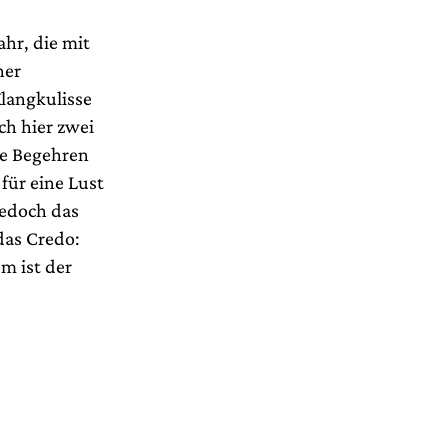
hr, die mit
her
langkulisse
ch hier zwei
ge Begehren
 für eine Lust
jedoch das
das Credo:
m ist der