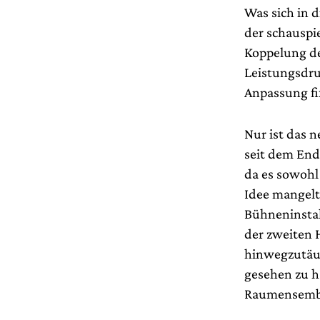
Was sich in 
der schauspi
Koppelung d
Leistungsdru
Anpassung fi
Nur ist das 
seit dem Ende
da es sowohl
Idee mangelt.
Bühneninstall
der zweiten 
hinwegzutäus
gesehen zu h
Raumensembl