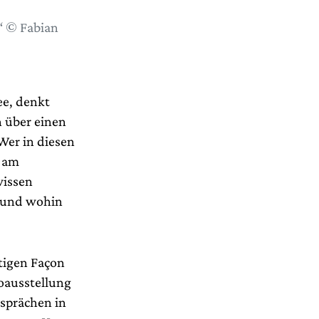
“ © Fabian
ee, denkt
h über einen
Wer in diesen
n am
wissen
„Hund wohin
rtigen Façon
toausstellung
sprächen in