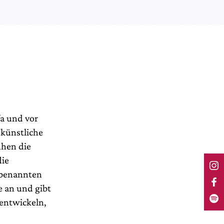
fa und vor
 künstliche
uhen die
die
 benannten
e an und gibt
 entwickeln,