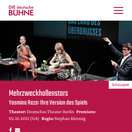
Kritiken
Schauspiel
Musiktheater
Tanz
Crossover
Bühnenwelt
Festivals & Veranstaltungen
Schauspiel
Menschen & Theater
Mehrzweckhallenstars
Themen
Yasmina Reza: Ihre Version des Spiels
Internationales
Theater:
Deutsches Theater Berlin
Premiere:
Nachrufe
02.10.2012 (UA)
Regie:
Stephan Kimmig
Medientipps