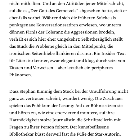
nicht mithalten. Und an den Attitüden jener Mittelschicht,
auf die es „Der Gott des Gemetzels“ abgesehen hatte, zielt er
ebenfalls vorbei. Während sich die früheren Stücke als
punktgenaue Konversationssatiren erwiesen, wo unterm
dünnen Firnis der Toleranz die Aggressionen brodeln,
verhält es sich hier eher umgekehrt: Selbstbezüglich stellt
das Stück die Probleme gleich in den Mittelpunkt, die
ironischen Seitenhiebe flankieren das nur. Ein Insider-Text
für Literaturkenner, zwar elegant und klug, durchsetzt von
Zitaten und Verweisen – aber letztlich ein peripheres
Phänomen.
Dass Stephan Kimmig dem Stück bei der Uraufführung nicht
ganz zu vertrauen scheint, wundert wenig. Die Zuschauer
spielen das Publikum der Lesung: Auf der Bühne sitzen sie
und hören zu, wie eine enervierend muntere, auf ihre
Hartnäckigkeit stolze Journalistin die Schriftstellerin mit
Fragen zu ihrer Person foltert. Der kunstbeflissene
Bibliothekar küsst derweil fast die Füße der Star-Autorin.