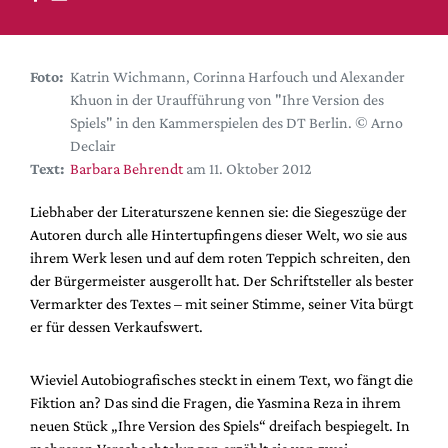
DdB-map
Kalender
Premierensuche
Foto:
Katrin Wichmann, Corinna Harfouch und Alexander
Khuon in der Uraufführung von "Ihre Version des
Festival-Planer
Spiels" in den Kammerspielen des DT Berlin. © Arno
Hefte
Declair
Text:
Barbara Behrendt
am 11. Oktober 2012
Alle Hefte
Leseproben
Liebhaber der Literaturszene kennen sie: die Siegeszüge der
Autoren durch alle Hintertupfingens dieser Welt, wo sie aus
Podcast
ihrem Werk lesen und auf dem roten Teppich schreiten, den
Service
der Bürgermeister ausgerollt hat. Der Schriftsteller als bester
Vermarkter des Textes – mit seiner Stimme, seiner Vita bürgt
Shop / Abo
er für dessen Verkaufswert.
Newsletter
Redaktion
Wieviel Autobiografisches steckt in einem Text, wo fängt die
Autor:innen
Fiktion an? Das sind die Fragen, die Yasmina Reza in ihrem
neuen Stück „Ihre Version des Spiels“ dreifach bespiegelt. In
Partner