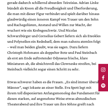
gerade dadurch schillernd absurden Teireisias. Adrian Linke
bündelt als Kreon all die Freudlosigkeit und Überforderung,
die man mit dieser Figur verbindet und spielt darüber hinaus
glaubwürdig einen inneren Kampf von Trauer um den Sohn
und Rachegelüsten, Anstand und Willen zur Macht, der
wuchert wie ein Krebsgeschwür. Und Nicolas
Schwarzbürger und Cornelius Gebert liefern sich als Eteokles
und Polyneikes ein Rededuell, dem man nahezu atemlos folgt
– weil man beiden glaubt, was sie sagen. Dazu liefern
Christoph Hohmann als doppelter Bote und Paul Steinbach
als erst am Ende auftretender Odysseus frische, klare
Miniaturen ab, die absichtsvoll das Clowneske streifen, bei
Steinbach vielleicht sogar einen Schritt zu sehr.
Etwas schwerer haben es die Frauen. „Es sind immer überall
Männer“, sagt Iokaste an einer Stelle. Eva Spott legt mit
ihrem toll disponierten Anfangsmonolog das Fundament für
diesen starken, auf angenehme Weise etwas altmodischen
Theaterabend und ihre Trauer um ihre Söhne greift nach