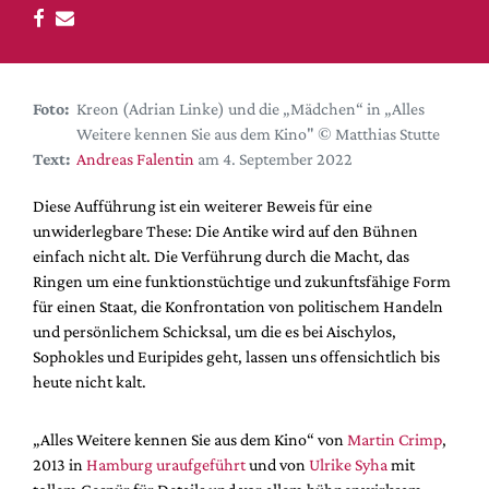
DdB-map
Kalender
Premierensuche
Foto:
Kreon (Adrian Linke) und die „Mädchen“ in „Alles
Festival-Planer
Weitere kennen Sie aus dem Kino" © Matthias Stutte
Hefte
Text:
Andreas Falentin
am 4. September 2022
Alle Hefte
Diese Aufführung ist ein weiterer Beweis für eine
Leseproben
unwiderlegbare These: Die Antike wird auf den Bühnen
einfach nicht alt. Die Verführung durch die Macht, das
Podcast
Ringen um eine funktionstüchtige und zukunftsfähige Form
Service
für einen Staat, die Konfrontation von politischem Handeln
und persönlichem Schicksal, um die es bei Aischylos,
Shop / Abo
Sophokles und Euripides geht, lassen uns offensichtlich bis
Newsletter
heute nicht kalt.
Redaktion
Autor:innen
„Alles Weitere kennen Sie aus dem Kino“ von
Martin Crimp
,
2013 in
Hamburg uraufgeführt
und von
Ulrike Syha
mit
Partner