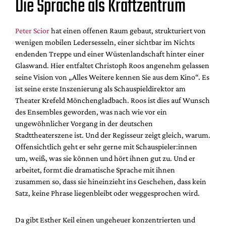
Die Sprache als Kraftzentrum
Peter Scior
hat einen offenen Raum gebaut, strukturiert von
wenigen mobilen Ledersesseln, einer sichtbar im Nichts
endenden Treppe und einer Wüstenlandschaft hinter einer
Glaswand. Hier entfaltet Christoph Roos angenehm gelassen
seine Vision von „Alles Weitere kennen Sie aus dem Kino“. Es
ist seine erste Inszenierung als Schauspieldirektor am
Theater Krefeld Mönchengladbach. Roos ist dies auf Wunsch
des Ensembles geworden, was nach wie vor ein
ungewöhnlicher Vorgang in der deutschen
Stadttheaterszene ist. Und der Regisseur zeigt gleich, warum.
Offensichtlich geht er sehr gerne mit Schauspieler:innen
um, weiß, was sie können und hört ihnen gut zu. Und er
arbeitet, formt die dramatische Sprache mit ihnen
zusammen so, dass sie hineinzieht ins Geschehen, dass kein
Satz, keine Phrase liegenbleibt oder weggesprochen wird.
Da gibt Esther Keil einen ungeheuer konzentrierten und