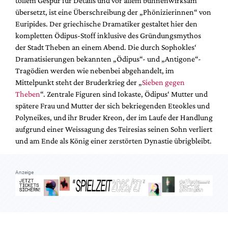
tollem Gespür für Details und vor allem bühnenwirksam
Mediadaten
übersetzt, ist eine Überschreibung der „Phönizierinnen“ von
Suche
Euripides. Der griechische Dramatiker gestaltet hier den
kompletten Ödipus-Stoff inklusive des Gründungsmythos
der Stadt Theben an einem Abend. Die durch Sophokles‘
Dramatisierungen bekannten „Ödipus“- und „Antigone“-
Tragödien werden wie nebenbei abgehandelt, im
Mittelpunkt steht der Bruderkrieg der „
Sieben gegen
Theben
“. Zentrale Figuren sind Iokaste, Ödipus‘ Mutter und
spätere Frau und Mutter der sich bekriegenden Eteokles und
Polyneikes, und ihr Bruder Kreon, der im Laufe der Handlung
aufgrund einer Weissagung des Teiresias seinen Sohn verliert
und am Ende als König einer zerstörten Dynastie übrigbleibt.
Anzeige