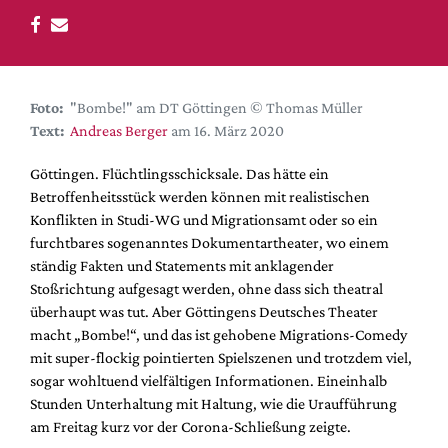
DdB-map
Kalender
Premierensuche
Festival-Planer
Foto:
"Bombe!" am DT Göttingen © Thomas Müller
Text:
Andreas Berger
am 16. März 2020
Hefte
Göttingen. Flüchtlingsschicksale. Das hätte ein
Alle Hefte
Betroffenheitsstück werden können mit realistischen
Leseproben
Konflikten in Studi-WG und Migrationsamt oder so ein
Podcast
furchtbares sogenanntes Dokumentartheater, wo einem
ständig Fakten und Statements mit anklagender
Service
Stoßrichtung aufgesagt werden, ohne dass sich theatral
überhaupt was tut. Aber Göttingens Deutsches Theater
Shop / Abo
macht „Bombe!“, und das ist gehobene Migrations-Comedy
Newsletter
mit super-flockig pointierten Spielszenen und trotzdem viel,
Redaktion
sogar wohltuend vielfältigen Informationen. Eineinhalb
Autor:innen
Stunden Unterhaltung mit Haltung, wie die Uraufführung
am Freitag kurz vor der Corona-Schließung zeigte.
Partner