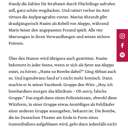
Handy die Zahlen für Straftaten durch Flüchtlinge aufrufen
soll, ganz schön wegducken. Und rattert vorher im Amt
virtuos die Asylparagrafen runter. Marius Ahrendt gibt
draufgängerisch Nasim als Rebell von Aleppo, während
Marie Seiser den angepassten Freund spielt. Alle vier
überzeugen in ihren Verwandlungen und setzen sichere
Pointen.
Über den Humor wird übrigens auch gestritten. Nasim
bekommt in jeder Szene, wenn er sich als Syrer aus Aleppo
outet, zu hören: „Haste ne Bombe dabei?“ Ging Abbasi auch
so. Und irgendwann fand er’s nicht mehr komisch. Dann
machte er in seiner Facebook-Gruppe den Witz: „Hey, ich
bombardiere morgen das Klinikum – Oh sorry, falsche
Gruppe.“ Das ergab dann einen Polizeieinsatz, obwohl diese
Witzform, in einer Gruppe etwas Anstößiges als Fehlläufer
einer anderen Gruppe auszugeben, bekannt ist. Die Bombe,
die im Deutschen Theater am Ende in Form eines
Gummiballons aufgeblasen wird, geht dann jedenfalls nicht