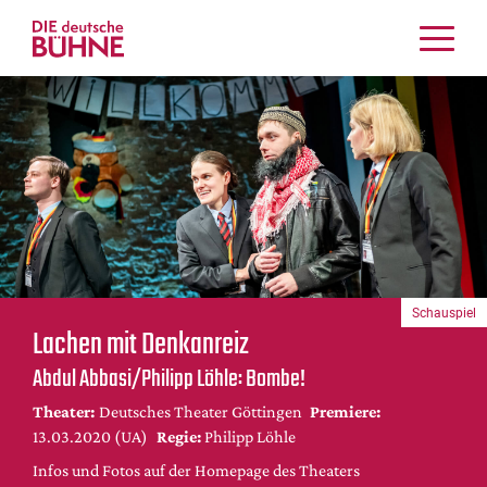
Kritiken
Schauspiel
Musiktheater
Tanz
Crossover
Bühnenwelt
Festivals & Veranstaltungen
Schauspiel
Menschen & Theater
Lachen mit Denkanreiz
Themen
Abdul Abbasi/Philipp Löhle: Bombe!
Internationales
Theater:
Deutsches Theater Göttingen
Premiere:
Nachrufe
13.03.2020 (UA)
Regie:
Philipp Löhle
Medientipps
Infos und Fotos auf der Homepage des Theaters