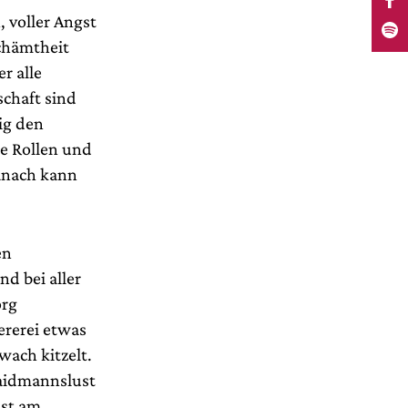
 voller Angst
chämtheit
r alle
chaft sind
ig den
ie Rollen und
Danach kann
en
d bei aller
org
ererei etwas
wach kitzelt.
aidmannslust
ust am