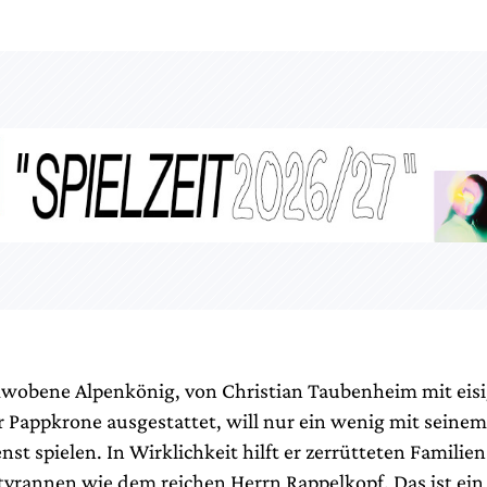
obene Alpenkönig, von Christian Taubenheim mit eisi
 Pappkrone ausgestattet, will nur ein wenig mit seinem
st spielen. In Wirklichkeit hilft er zerrütteten Familie
tyrannen wie dem reichen Herrn Rappelkopf. Das ist ein