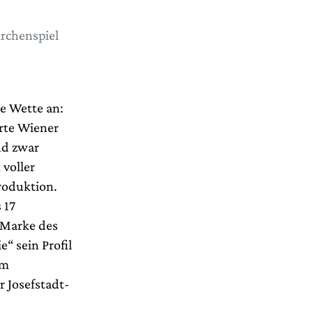
rchenspiel
e Wette an:
rte Wiener
nd zwar
 voller
roduktion.
 17
-Marke des
e“ sein Profil
im
 Josefstadt-