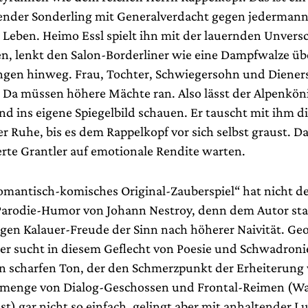
der Sonderling mit Generalverdacht gegen jedermann,
Leben. Heimo Essl spielt ihn mit der lauernden Unvers
n, lenkt den Salon-Borderliner wie eine Dampfwalze übe
gen hinweg. Frau, Tochter, Schwiegersohn und Dieners
t. Da müssen höhere Mächte ran. Also lässt der Alpenkön
d ins eigene Spiegelbild schauen. Er tauscht mit ihm d
er Ruhe, bis es dem Rappelkopf vor sich selbst graust. 
erte Grantler auf emotionale Rendite warten.
mantisch-komisches Original-Zauberspiel“ hat nicht d
Parodie-Humor von Johann Nestroy, denn dem Autor stan
igen Kalauer-Freude der Sinn nach höherer Naivität. Ge
er sucht in diesem Geflecht von Poesie und Schwadroni
en scharfen Ton, der den Schmerzpunkt der Erheiterung 
Gemenge von Dialog-Geschossen und Frontal-Reimen (W
st) gar nicht so einfach, gelingt aber mit anhaltender L