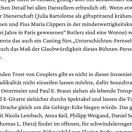
en Detail bei allen Darstellern erfreulich oft. Wenn et
r Dienerschaft (Julia Bartolome als giftspritzend krähe
en und Pius Maria Cüppers in der minderwertigkeitsk
ei Jahre in Paris gewesenen“ Butlers sind eine Wonne) 
önnte das auch ein Casting fürs „Unterschichten-Fernseh
 auch das Maß der Glaubwürdigkeit dieses Bühnen-Pers
t.
den Trost von Couplets gibt es nicht in dieser Inszenier
dikalität nicht einseifen lassen möchte, dafür Soundtr
 Ostermeier und Paul E. Braun ziehen als lebende Tonsp
 E-Gitarre zielsicher durchs Spektakel und lassen die T
s Drache gleich um die Gebirgs-Ecke biegen würde. Das 
t Nicola Lembach, Anna Keil, Philipp Weigand, Daniel Sc
homas L. Dietz) findet im offenen, für schwindelerrege
aufgeschlossenen Bühnenbild von Florian Parbs entsp