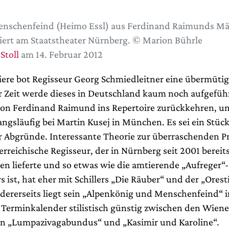
nschenfeind (Heimo Essl) aus Ferdinand Raimunds Mä
iert am Staatstheater Nürnberg. © Marion Bührle
Stoll
am 14. Februar 2012
iere bot Regisseur Georg Schmiedleitner eine übermütig
r Zeit werde dieses in Deutschland kaum noch aufgefüh
von Ferdinand Raimund ins Repertoire zurückkehren, u
ngsläufig bei Martin Kusej in München. Es sei ein Stück
 Abgründe. Interessante Theorie zur überraschenden P
rreichische Regisseur, der in Nürnberg seit 2001 bereits
en lieferte und so etwas wie die amtierende „Aufreger“
s ist, hat eher mit Schillers „Die Räuber“ und der „Oresti
ndererseits liegt sein „Alpenkönig und Menschenfeind“ 
 Terminkalender stilistisch günstig zwischen den Wiener
n „Lumpazivagabundus“ und „Kasimir und Karoline“.