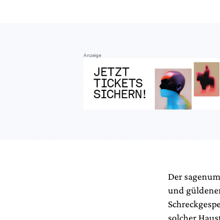
Anzeige
Der sagenumw
und güldener
Schreckgespen
solcher Haus