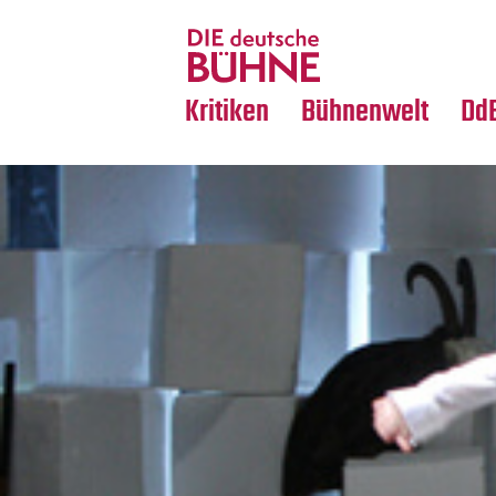
Tanz
Nachrufe
Crossover
Medientipps
Kritiken
Bühnenwelt
Dd