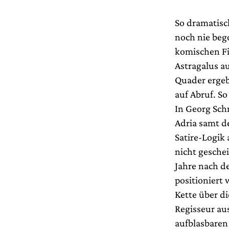
So dramatis
noch nie bego
komischen Fi
Astragalus a
Quader ergeb
auf Abruf. S
In Georg Sch
Adria samt d
Satire-Logik
nicht gesche
Jahre nach d
positioniert
Kette über d
Regisseur aus
aufblasbaren