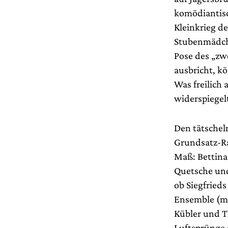
komödiantisch
Kleinkrieg de
Stubenmädch
Pose des „zw
ausbricht, k
Was freilich
widerspiegel
Den tätscheln
Grundsatz-Ra
Maß: Bettina
Quetsche und
ob Siegfried
Ensemble (mi
Kübler und T
Luftsprünge 