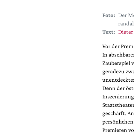
Foto:
Der Me
randal
Text:
Dieter 
Vor der Prem
In absehbare
Zauberspiel 
geradezu zwa
unentdeckter
Denn der öste
Inszenierung
Staatstheater
geschärft. A
persönlichen
Premieren vo