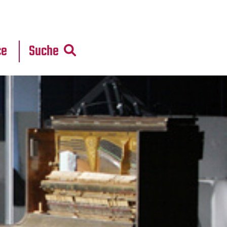
r
daten
ce
Suche