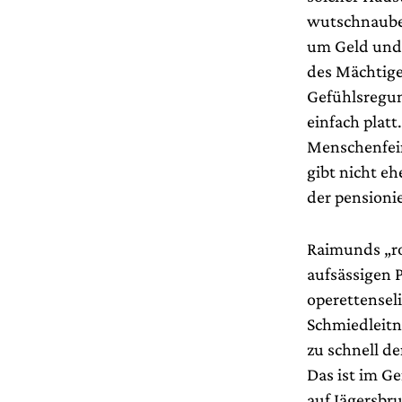
wutschnauben
um Geld und 
des Mächtige
Gefühlsregun
einfach plat
Menschenfein
gibt nicht eh
der pensioni
Raimunds „ro
aufsässigen 
operettensel
Schmiedleitn
zu schnell d
Das ist im 
auf Jägersbru