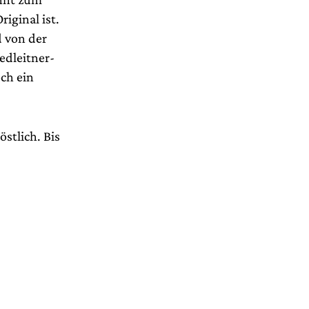
iginal ist.
 von der
edleitner-
och ein
stlich. Bis