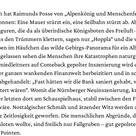
ch hat Raimunds Posse von „Alpenkönig und Menschenf
nnen: Eine Mauer stürzt ein, eine Seilbahn stürzt ab. A
guren, die da als überirdische Königsboten des Freiluft
us den Trümmern klettern, sagen nur „Hoppla“ und die
en im Häufchen das wilde Gebirgs-Panorama für ein A
o gelassen sehen die Menschen ihre Katastrophen natur
miedleitners auf Comeback gepolter Inszenierung wird 
er ganzen wankenden Finanzwelt herbeizitiert und in s
 abgehandelt: „Fast hätten wir die Bank saniert gehabt,
itert wären“. Womit die Nürnberger Neuinszenierung, k
er letzten dort am Schauspielhaus, stabil zwischen den 
 wäre. Nostalgischer Schmäh und ätzender Witz werden 
ie Zeitlosigkeit geworfen. Die menschlichen Abgründe, d
loten wollte, sind freilich nur Fallgruben – gut gepolste
 Pointen.