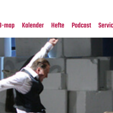
Premierensuche
Alle Hefte
Partne
Festival-Planer
Leseproben
Media
B-map
Kalender
Hefte
Podcast
Servi