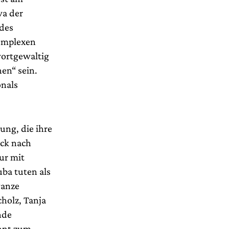
wa der
ndes
omplexen
wortgewaltig
en“ sein.
onals
ung, die ihre
ack nach
ur mit
uba tuten als
ganze
holz, Tanja
nde
annt zum