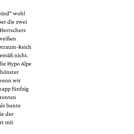
eind“ wohl
ber die zwei
-Herrschers
 weißen
lbtraum-Reich
gemäß nicht.
die Hypo Alpe
chönster
 wenn wir
napp fünfzig
Fronten
als bunte
ie der
rt mit