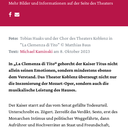
DdB-map
Mehr Bilder und Informationen auf der Seite des Theaters
Kalender
Premierensuche
Festival-Planer
Foto:
Tobias Haaks und der Chor des Theaters Koblenz in
Hefte
"La Clemenza di Tito" © Matthias Baus
Alle Hefte
Text:
Michael Kaminski
am 8. Oktober 2023
Leseproben
In „La Clemenza di Tito“ gehorcht der Kaiser Titus nicht
Podcast
allein seinen Emotionen, sondern mindestens ebenso
dem Verstand. Das Theater Koblenz überzeugt nicht nur
Service
die Inszenierung der Mozart-Oper, sondern auch die
Shop / Abo
musikalische Leistung des Hauses.
Newsletter
Der Kaiser starrt auf das vom Senat gefällte Todesurteil.
Redaktion
Unterschreibt es. Zögert. Zerreißt das Verdikt. Sesto, erst des
Autor:innen
Monarchen Intimus und politischer Weggefährte, dann
Partner
Aufrührer und Hochverräter an Staat und Freundschaft,