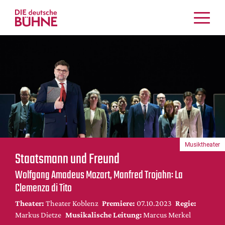
Kritiken
Schauspiel
Musiktheater
Tanz
Crossover
Bühnenwelt
Festivals & Veranstaltungen
Musiktheater
Menschen & Theater
Staatsmann und Freund
Themen
Wolfgang Amadeus Mozart, Manfred Trojahn: La
Internationales
Clemenza di Tito
Nachrufe
Theater:
Theater Koblenz
Premiere:
07.10.2023
Regie:
Medientipps
Markus Dietze
Musikalische Leitung:
Marcus Merkel