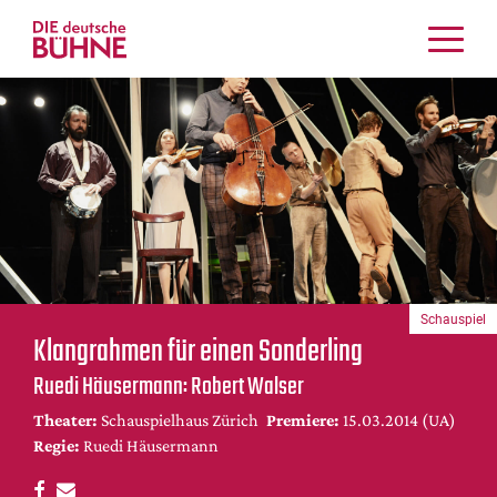
Kritiken
Schauspiel
Musiktheater
Tanz
Crossover
Bühnenwelt
Festivals & Veranstaltungen
Schauspiel
Menschen & Theater
Klangrahmen für einen Sonderling
Themen
Ruedi Häusermann: Robert Walser
Internationales
Theater:
Schauspielhaus Zürich
Premiere:
15.03.2014 (UA)
Nachrufe
Regie:
Ruedi Häusermann
Medientipps