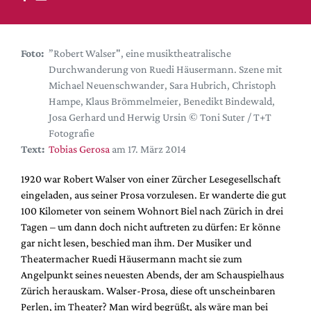
DdB-map
Kalender
Premierensuche
Foto:
”Robert Walser", eine musiktheatralische
Durchwanderung von Ruedi Häusermann. Szene mit
Festival-Planer
Michael Neuenschwander, Sara Hubrich, Christoph
Hefte
Hampe, Klaus Brömmelmeier, Benedikt Bindewald,
Josa Gerhard und Herwig Ursin © Toni Suter / T+T
Alle Hefte
Fotografie
Leseproben
Text:
Tobias Gerosa
am 17. März 2014
Podcast
1920 war Robert Walser von einer Zürcher Lesegesellschaft
Service
eingeladen, aus seiner Prosa vorzulesen. Er wanderte die gut
100 Kilometer von seinem Wohnort Biel nach Zürich in drei
Shop / Abo
Tagen – um dann doch nicht auftreten zu dürfen: Er könne
Newsletter
gar nicht lesen, beschied man ihm. Der Musiker und
Redaktion
Theatermacher Ruedi Häusermann macht sie zum
Angelpunkt seines neuesten Abends, der am Schauspielhaus
Autor:innen
Zürich herauskam. Walser-Prosa, diese oft unscheinbaren
Partner
Perlen, im Theater? Man wird begrüßt, als wäre man bei