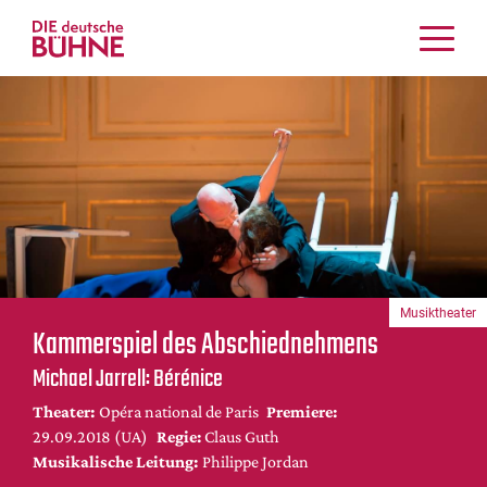
Kritiken
Schauspiel
Musiktheater
Tanz
Crossover
Bühnenwelt
Festivals & Veranstaltungen
Musiktheater
Menschen & Theater
Kammerspiel des Abschiednehmens
Themen
Michael Jarrell: Bérénice
Internationales
Theater:
Opéra national de Paris
Premiere:
Nachrufe
29.09.2018 (UA)
Regie:
Claus Guth
Medientipps
Musikalische Leitung:
Philippe Jordan