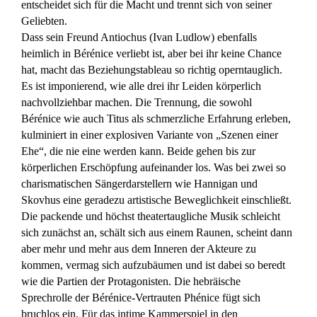
entscheidet sich für die Macht und trennt sich von seiner
Geliebten.
Dass sein Freund Antiochus (Ivan Ludlow) ebenfalls
heimlich in Bérénice verliebt ist, aber bei ihr keine Chance
hat, macht das Beziehungstableau so richtig operntauglich.
Es ist imponierend, wie alle drei ihr Leiden körperlich
nachvollziehbar machen. Die Trennung, die sowohl
Bérénice wie auch Titus als schmerzliche Erfahrung erleben,
kulminiert in einer explosiven Variante von „Szenen einer
Ehe“, die nie eine werden kann. Beide gehen bis zur
körperlichen Erschöpfung aufeinander los. Was bei zwei so
charismatischen Sängerdarstellern wie Hannigan und
Skovhus eine geradezu artistische Beweglichkeit einschließt.
Die packende und höchst theatertaugliche Musik schleicht
sich zunächst an, schält sich aus einem Raunen, scheint dann
aber mehr und mehr aus dem Inneren der Akteure zu
kommen, vermag sich aufzubäumen und ist dabei so beredt
wie die Partien der Protagonisten. Die hebräische
Sprechrolle der Bérénice-Vertrauten Phénice fügt sich
bruchlos ein. Für das intime Kammerspiel in den