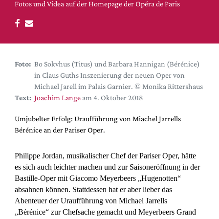
DdB-map
Fotos und Videa auf der Homepage der Opéra de Paris
Kalender
Premierensuche
Festival-Planer
Foto:
Bo Sokvhus (Titus) und Barbara Hannigan (Bérénice)
Hefte
in Claus Guths Inszenierung der neuen Oper von
Alle Hefte
Michael Jarell im Palais Garnier. © Monika Rittershaus
Text:
Joachim Lange
am 4. Oktober 2018
Leseproben
Podcast
Umjubelter Erfolg: Uraufführung von Miachel Jarrells
Bérénice an der Pariser Oper.
Service
Shop / Abo
Philippe Jordan, musikalischer Chef der Pariser Oper, hätte
es sich auch leichter machen und zur Saisoneröffnung in der
Newsletter
Bastille-Oper mit Giacomo Meyerbeers „Hugenotten“
Redaktion
absahnen können. Stattdessen hat er aber lieber das
Autor:innen
Abenteuer der Uraufführung von Michael Jarrells
Partner
„Bérénice“ zur Chefsache gemacht und Meyerbeers Grand