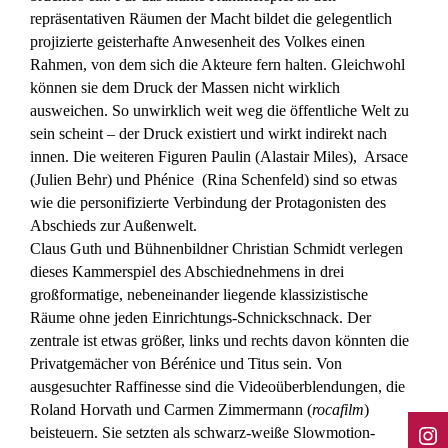
repräsentativen Räumen der Macht bildet die gelegentlich
projizierte geisterhafte Anwesenheit des Volkes einen
Rahmen, von dem sich die Akteure fern halten. Gleichwohl
können sie dem Druck der Massen nicht wirklich
ausweichen. So unwirklich weit weg die öffentliche Welt zu
sein scheint – der Druck existiert und wirkt indirekt nach
innen. Die weiteren Figuren Paulin (Alastair Miles), Arsace
(Julien Behr) und Phénice (Rina Schenfeld) sind so etwas
wie die personifizierte Verbindung der Protagonisten des
Abschieds zur Außenwelt.
Claus Guth und Bühnenbildner Christian Schmidt verlegen
dieses Kammerspiel des Abschiednehmens in drei
großformatige, nebeneinander liegende klassizistische
Räume ohne jeden Einrichtungs-Schnickschnack. Der
zentrale ist etwas größer, links und rechts davon könnten die
Privatgemächer von Bérénice und Titus sein. Von
ausgesuchter Raffinesse sind die Videoüberblendungen, die
Roland Horvath und Carmen Zimmermann (
rocafilm
)
beisteuern. Sie setzten als schwarz-weiße Slowmotion-