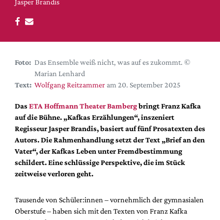
DdB-map
Jasper Brandis
Kalender
Premierensuche
Festival-Planer
Foto:
Das Ensemble weiß nicht, was auf es zukommt. ©
Hefte
Marian Lenhard
Text:
Wolfgang Reitzammer
am 20. September 2025
Alle Hefte
Leseproben
Das
ETA Hoffmann Theater Bamberg
bringt Franz Kafka
auf die Bühne. „Kafkas Erzählungen“, inszeniert
Podcast
Regisseur Jasper Brandis, basiert auf fünf Prosatexten des
Service
Autors. Die Rahmenhandlung setzt der Text „Brief an den
Vater“, der Kafkas Leben unter Fremdbestimmung
Shop / Abo
schildert. Eine schlüssige Perspektive, die im Stück
Newsletter
zeitweise verloren geht.
Redaktion
Autor:innen
Tausende von Schüler:innen – vornehmlich der gymnasialen
Partner
Oberstufe – haben sich mit den Texten von Franz Kafka