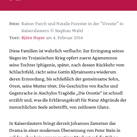
DdB-map
Kalender
Premierensuche
Foto:
Rainer Furch und Natalie Forester in der "Orestie" in
Kaiserslautern © Stephan Walzl
Festival-Planer
Text:
Björn Hayer
am 4. Februar 2014
Hefte
Diese Familien ist wahrlich verflucht: Zur Erringung seines
Alle Hefte
Sieges im Trojanischen Krieg opfert zuerst Agamemnon
Leseproben
seine Tochter Iphigenie, später, nach dessen Rückkehr vom
Schlachtfeld, rächt seine Gattin Klytaimestra wiederum
Podcast
deren Ermordung, bis schließlich der gemeinsame Sohn,
Service
Orest, seine Mutter tötet. Die Geschichte von Rache und
Gegenrache in Aischylos Tragödie „Die Orestie“ ist schnell
Shop / Abo
erzählt und, was die Erklärungskraft für Natur Abgründe der
Newsletter
menschlichen Seele anbetrifft, von zeitlosem Glanz.
Redaktion
Autor:innen
In Kaiserslautern bringt derzeit Johannes Zametzer das
Drama in einer modernen Übersetzung von Peter Stein in
Partner