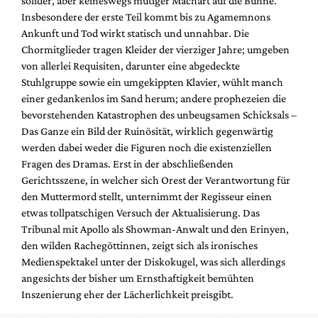
solider, aber keineswegs mutiger Machart auf die Bühne.
Mediadaten
Insbesondere der erste Teil kommt bis zu Agamemnons
Suche
Ankunft und Tod wirkt statisch und unnahbar. Die
Chormitglieder tragen Kleider der vierziger Jahre; umgeben
von allerlei Requisiten, darunter eine abgedeckte
Stuhlgruppe sowie ein umgekippten Klavier, wühlt manch
einer gedankenlos im Sand herum; andere prophezeien die
bevorstehenden Katastrophen des unbeugsamen Schicksals –
Das Ganze ein Bild der Ruinösität, wirklich gegenwärtig
werden dabei weder die Figuren noch die existenziellen
Fragen des Dramas. Erst in der abschließenden
Gerichtsszene, in welcher sich Orest der Verantwortung für
den Muttermord stellt, unternimmt der Regisseur einen
etwas tollpatschigen Versuch der Aktualisierung. Das
Tribunal mit Apollo als Showman-Anwalt und den Erinyen,
den wilden Rachegöttinnen, zeigt sich als ironisches
Medienspektakel unter der Diskokugel, was sich allerdings
angesichts der bisher um Ernsthaftigkeit bemühten
Inszenierung eher der Lächerlichkeit preisgibt.