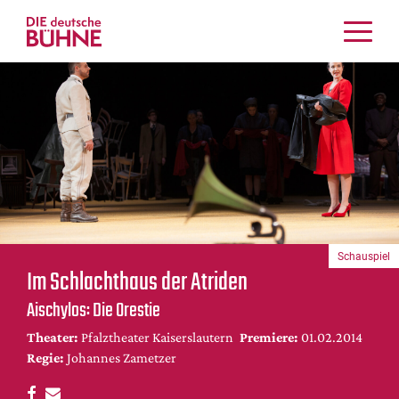
Kritiken
Schauspiel
Musiktheater
Tanz
Crossover
Bühnenwelt
Festivals & Veranstaltungen
Schauspiel
Menschen & Theater
Im Schlachthaus der Atriden
Themen
Aischylos: Die Orestie
Internationales
Theater:
Pfalztheater Kaiserslautern
Premiere:
01.02.2014
Nachrufe
Regie:
Johannes Zametzer
Medientipps