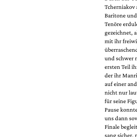
Tcherniakov 
Baritone und
Tenöre erdu
gezeichnet, a
mit ihr freiw
überraschend
und schwer m
ersten Teil i
der ihr Manr
auf einer an
nicht nur la
für seine Fi
Pause konnte
uns dann sow
Finale beglei
sang sicher,