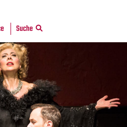
r
daten
ce
Suche