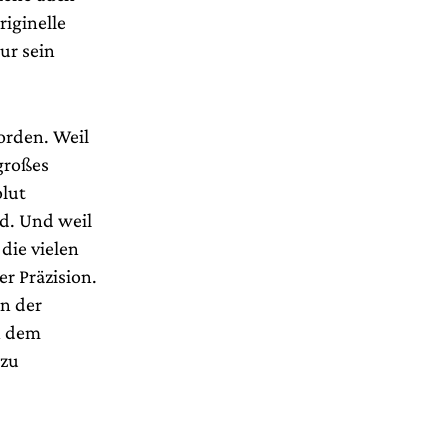
riginelle
ur sein
orden. Weil
großes
olut
d. Und weil
die vielen
r Präzision.
an der
n dem
 zu