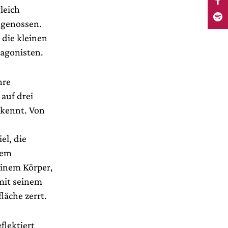
leich
hgenossen.
 die kleinen
tagonisten.
hre
auf drei
ekennt. Von
el, die
nem
einem Körper,
 mit seinem
läche zerrt.
lektiert