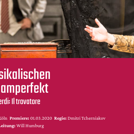
sikalischen
uamperfekt
rdi: Il trovatore
Köln
Premiere:
01.03.2020
Regie:
Dmitri Tcherniakov
Leitung:
Will Humburg