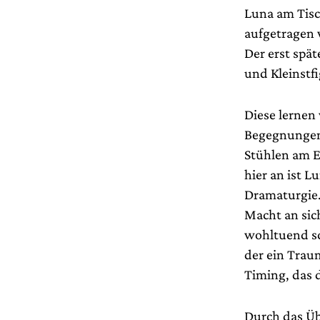
Luna am Tisch
aufgetragen 
Der erst spä
und Kleinstf
Diese lernen
Begegnungen 
Stühlen am E
hier an ist L
Dramaturgie. 
Macht an sic
wohltuend sc
der ein Traum
Timing, das d
Durch das Üb