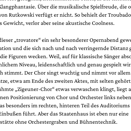
langphantasie. Über die musikalische Spielfreude, die o
von Rutkowski verfügt er nicht. So behielt der Troubado
s Gewicht, verlor aber seine akustische Coolness.
dieser „trovatore“ ein sehr besonderer Opernabend gew
ation und die sich nach und nach verringernde Distanz 
 die Figuren wecken. Weil, auf für klassische Sänger abs
ichem Niveau, leidenschaftlich und genau gespielt wir
ch stimmt. Der Chor singt wuchtig und nimmt vor allem 
tze, etwa am Ende des zweiten Aktes, mit selten gehörte
ühmte „Zigeuner-Chor“ etwas verwaschen klingt, liegt 
en Positionierung von Chor und Orchester links nebe
as besonders im rechten, hinteren Teil des Auditoriums
Einbußen führt. Aber das Staatenhaus ist eben nur eine
lstätte ohne Orchestergraben und Bühnentechnik.