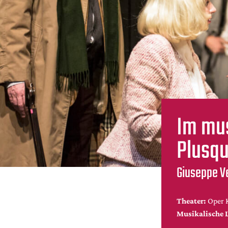
Im mu
Plusq
Giuseppe Ve
Theater:
Oper 
Musikalische 