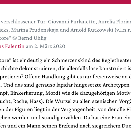
 verschlossener Tür: Giovanni Furlanetto, Aurelia Florian
cks, Marina Prudenskaja und Arnold Rutkowski (v.l.n.r.
tore“ © Bernd Uhlig
s Falentin
am 2. März 2020
tore“ ist eindeutig ein Schmerzenskind des Regietheater
hichte dekonstruieren, die allenfalls lose konstruiert i
rpretieren? Offene Handlung gibt es nur fetzenweise an 
 Und das sind genauso lapidar hingesetzte Archetypen
mpf, Einkerkerung, Mord) wie die dazugehörigen Motiv
rsucht, Rache, Hass). Die Wurzel zu allen szenischen Vo
 der Figuren liegt in der Vergangenheit, von der alle F
ieben werden und ständig erzählen. Da hat eine Frau ein
en und ein Mann seinen Erzfeind nach siegreichem Duel