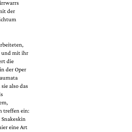
irrwarrs
it der
eichtum
rbeiteten,
 und mit ihr
rt die
 in der Oper
Traumata
sie also das
ls
tem,
treffen ein:
m Snakeskin
ier eine Art