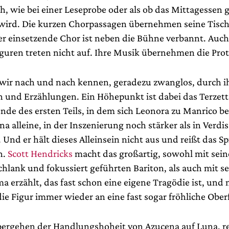
, wie bei einer Leseprobe oder als ob das Mittagessen g
wird. Die kurzen Chorpassagen übernehmen seine Tisc
ter einsetzende Chor ist neben die Bühne verbannt. Auch
iguren treten nicht auf. Ihre Musik übernehmen die Pro
 wir nach und nach kennen, geradezu zwanglos, durch i
und Erzählungen. Ein Höhepunkt ist dabei das Terzett 
nde des ersten Teils, in dem sich Leonora zu Manrico b
una alleine, in der Inszenierung noch stärker als in Verdis
Und er hält dieses Alleinsein nicht aus und reißt das Spi
h.
Scott Hendricks
macht das großartig, sowohl mit sei
hlank und fokussiert geführten Bariton, als auch mit s
a erzählt, das fast schon eine eigene Tragödie ist, und
ie Figur immer wieder an eine fast sogar fröhliche Oberf
ergehen der Handlungshoheit von Azucena auf Luna, ref