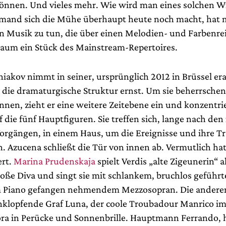
nnen. Und vieles mehr. Wie wird man eines solchen W
emand sich die Mühe überhaupt heute noch macht, hat m
Musik zu tun, die über einen Melodien- und Farbenr
kaum ein Stück des Mainstream-Repertoires.
iakov nimmt in seiner, ursprünglich 2012 in Brüssel era
 die dramaturgische Struktur ernst. Um sie beherrschen
nnen, zieht er eine weitere Zeitebene ein und konzentrie
die fünf Hauptfiguren. Sie treffen sich, lange nach den
Vorgängen, in einem Haus, um die Ereignisse und ihre 
. Azucena schließt die Tür von innen ab. Vermutlich hat 
ert.
Marina Prudenskaja
spielt Verdis „alte Zigeunerin“ a
oße Diva und singt sie mit schlankem, bruchlos geführ
 Piano gefangen nehmendem Mezzosopran. Die anderen 
anklopfende Graf Luna, der coole Troubadour Manrico i
ora in Perücke und Sonnenbrille. Hauptmann Ferrando, h