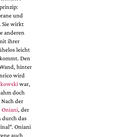
prinzip:
prane und
 Sie wirkt
ie anderen
mit ihrer
helos leicht
bekommt. Den
r Wand, hinter
nrico wird
tkowski
war,
 nahm doch
. Nach der
 Oniani
, der
h durch das
inal“. Oniani
szene auch