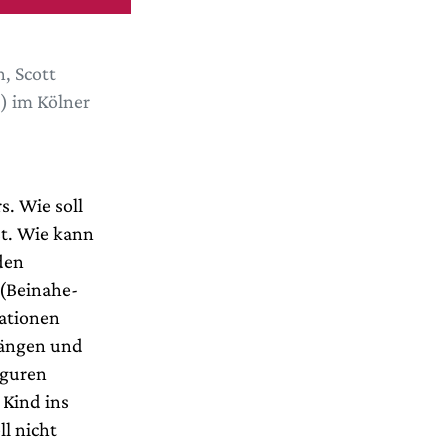
, Scott
) im Kölner
s. Wie soll
st. Wie kann
den
 (Beinahe-
ationen
rgängen und
iguren
 Kind ins
l nicht