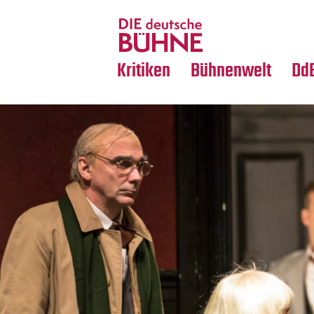
Tanz
Nachrufe
Crossover
Medientipps
Kritiken
Bühnenwelt
Dd