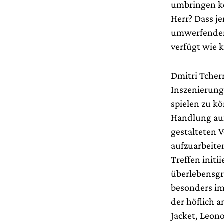
umbringen kö
Herr? Dass j
umwerfenden 
verfügt wie 
Dmitri Tchern
Inszenierung
spielen zu kö
Handlung auf 
gestalteten 
aufzuarbeiten
Treffen initii
überlebensgr
besonders im
der höflich 
Jacket, Leon