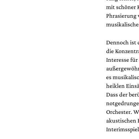
mit schöner K
Phrasierung 
musikalische
Dennoch ist 
die Konzentr
Interesse für
außergewöhnl
es musikalis
heiklen Einsä
Dass der ber
notgedrungen
Orchester. W
akustischen 
Interimsspie