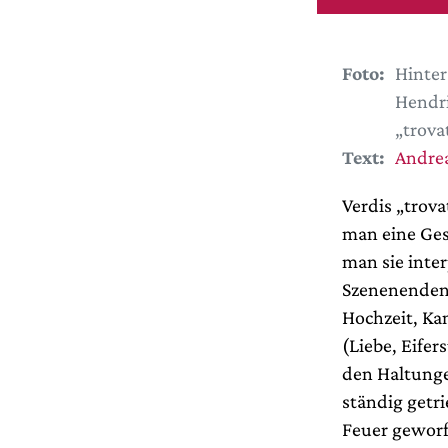
Foto:
Hinter
Hendri
„trova
Text:
Andrea
Verdis „trova
man eine Gesc
man sie inte
Szenenenden.
Hochzeit, Ka
(Liebe, Eife
den Haltungen
ständig getr
Feuer geworf