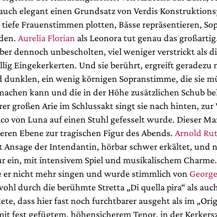
auch elegant einen Grundsatz von Verdis Konstruktions
 tiefe Frauenstimmen plotten, Bässe repräsentieren, So
lden.
Aurelia Florian
als Leonora tut genau das großartig.
ber dennoch unbescholten, viel weniger verstrickt als d
illig Eingekerkerten. Und sie berührt, ergreift geradezu 
 dunklen, ein wenig körnigen Sopranstimme, die sie mü
achen kann und die in der Höhe zusätzlichen Schub 
hrer großen Arie im Schlussakt singt sie nach hinten, zu
ico von Luna auf einen Stuhl gefesselt wurde. Dieser Ma
deren Ebene zur tragischen Figur des Abends.
Arnold Ru
ut Ansage der Intendantin, hörbar schwer erkältet, und
gur ein, mit intensivem Spiel und musikalischem Charme
 er nicht mehr singen und wurde stimmlich von
George
ohl durch die berühmte Stretta „Di quella pira“ als auc
tete, dass hier fast noch furchtbarer ausgeht als im „Orig
 mit fest gefügtem, höhensicherem Tenor, in der Kerker