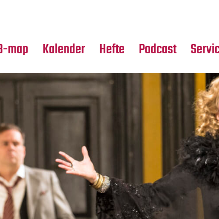
Premierensuche
Alle Hefte
Partne
Festival-Planer
Leseproben
Media
B-map
Kalender
Hefte
Podcast
Servi