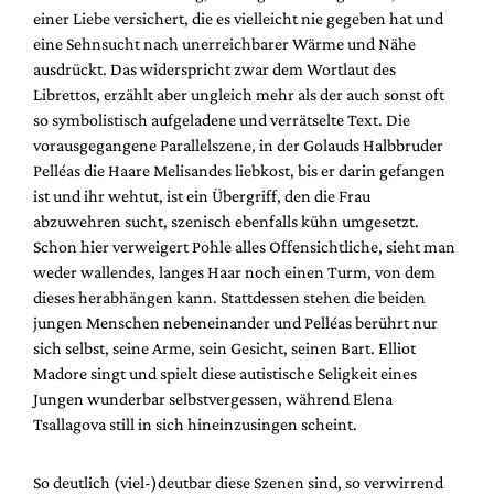
Mediadaten
einer Liebe versichert, die es vielleicht nie gegeben hat und
eine Sehnsucht nach unerreichbarer Wärme und Nähe
Suche
ausdrückt. Das widerspricht zwar dem Wortlaut des
Librettos, erzählt aber ungleich mehr als der auch sonst oft
so symbolistisch aufgeladene und verrätselte Text. Die
vorausgegangene Parallelszene, in der Golauds Halbbruder
Pelléas die Haare Melisandes liebkost, bis er darin gefangen
ist und ihr wehtut, ist ein Übergriff, den die Frau
abzuwehren sucht, szenisch ebenfalls kühn umgesetzt.
Schon hier verweigert Pohle alles Offensichtliche, sieht man
weder wallendes, langes Haar noch einen Turm, von dem
dieses herabhängen kann. Stattdessen stehen die beiden
jungen Menschen nebeneinander und Pelléas berührt nur
sich selbst, seine Arme, sein Gesicht, seinen Bart. Elliot
Madore singt und spielt diese autistische Seligkeit eines
Jungen wunderbar selbstvergessen, während Elena
Tsallagova still in sich hineinzusingen scheint.
So deutlich (viel-)deutbar diese Szenen sind, so verwirrend