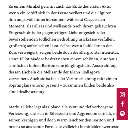
Zu einem Mirakel gerinnt auch das Ende des ersten Akts,
wenn ein Schiff sich in der Ferne verliert und die Figuren
ihm angstvoll hinterhersinnen, während Carydis den
Moment, als Pelléas und Mélisande nach ihrem gehauchten
Eingeständnis der gegenseitigen Liebe angesichts der
bevorstehenden tödlichen Bedrohung in Ekstase verfallen,
großartig aufrauschen lässt. Selbst wenn Pohle ihnen den
Kuss verweigert, zeigen beide doch die allergrößte Intensität.
Denn Elliot Madore besitzt neben einem schönen, durchaus
sinnlichen hohen Bariton eine jünglingshafte Ausstrahlung,
dessen Lächeln die Mélisande der Elena Tsallagova
verzaubert. Auch sie ist bei aller Verinnerlichung mit feinem
Sopranglanz enorm präsent – zusammen bilden beide also
eine Idealbesetzung.
Markus Eiche legt als Golaud alle Wut und tief verborgene
Verletzung, die sich in Eifersucht und Aggression entlädt, in
seinen kernigen und doch warm leuchtenden Bariton und
macht so aus seiner Partie die vielleicht bemitleidenswerteste