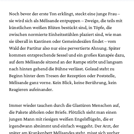
Noch bevor der erste Ton erklingt, steckt eine junge Frau –
sie wird sich als Mélisande entpuppen – Zweige, die teils mit
künstlichen weißen Blüten bestückt sind, in Töpfe, die
zwischen normierte Einheitsstühlen plaziert sind, wie man
sie überall in Kantinen oder Gemeindesälen findet – vom
Wald der Partitur also nur eine pervertierte Ahnung. Später
kommen entsprechende Sessel und ein großes Kanapée dazu,
auf dem Mélisande sitzend an der Rampe stirbt und langsam
nach hinten gehend die Bühne verlässt. Golaud steht zu
Beginn hinter dem Tresen der Rezeption oder Poststelle,
Mélisande ganz vorne. Kein Blick, keine Berührung, kein
Reagieren aufeinander.
Immer wieder tauchen durch die Glastüren Menschen auf,
die Pakete abholen oder Briefe. Plötzlich sieht man einen
jungen Mann mit riesigen weißen Engelsflügeln, die er
irgendwann abnimmt und einfach weggeht. Der Arzt, der
später am Krankenbett Mélisandes steht, misst sich vorher