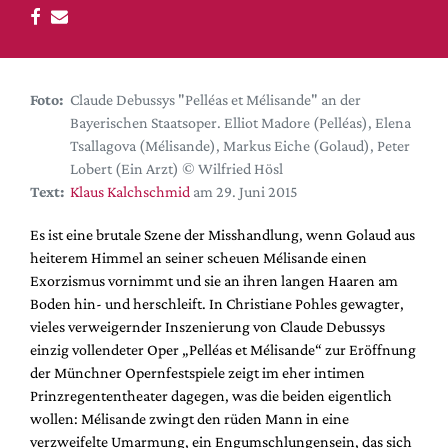
DdB-map
Kalender
Premierensuche
Foto:
Claude Debussys "Pelléas et Mélisande" an der
Festival-Planer
Bayerischen Staatsoper. Elliot Madore (Pelléas), Elena
Hefte
Tsallagova (Mélisande), Markus Eiche (Golaud), Peter
Lobert (Ein Arzt) © Wilfried Hösl
Alle Hefte
Text:
Klaus Kalchschmid
am 29. Juni 2015
Leseproben
Es ist eine brutale Szene der Misshandlung, wenn Golaud aus
Podcast
heiterem Himmel an seiner scheuen Mélisande einen
Service
Exorzismus vornimmt und sie an ihren langen Haaren am
Boden hin- und herschleift. In Christiane Pohles gewagter,
Shop / Abo
vieles verweigernder Inszenierung von Claude Debussys
Newsletter
einzig vollendeter Oper „Pelléas et Mélisande“ zur Eröffnung
Redaktion
der Münchner Opernfestspiele zeigt im eher intimen
Prinzregententheater dagegen, was die beiden eigentlich
Autor:innen
wollen: Mélisande zwingt den rüden Mann in eine
Partner
verzweifelte Umarmung, ein Engumschlungensein, das sich