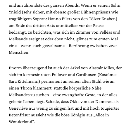
und anrührendste des ganzen Abends. Wenn er seinen Sohn
Yniold (sehr sicher, mit ebenso großer Bühnenpräsenz wie
tragfähigem Sopran: Hanno Eilers von den Tölzer Knaben)
am Ende des dritten Akts unmittelbar vor der Pause
bedrängt, zu berichten, was sich im Zimmer von Pelléas und
Mélisande ereignet oder eben nicht, gibt es zum ersten Mal
eine
–
wenn auch gewaltsame
–
Berührung zwischen zwei
Menschen.
Enorm überzeugend ist auch der Arkel von Alastair Miles, der
sich im karmesinroten Pullover und Cordhosen (Kostüme:
Sara Kittelmann) permanent an seinen alten Stuhl wie an
einen Thron klammert, statt die körperliche Nähe
Mélisandes zu suchen
–
eine zwanghafte Geste, in der alles
gelebte Leben liegt. Schade, dass Okka von der Damerau als
Geneviève nur wenig zu singen hat und mit hoch toupierter
Betonfrisur aussieht wie die böse Königin aus „Alice in
Wonderland“.