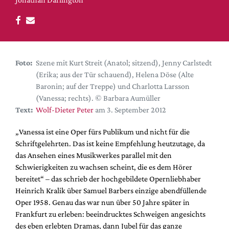
DdB-map
Kalender
Premierensuche
Festival-Planer
Foto:
Szene mit Kurt Streit (Anatol; sitzend), Jenny Carlstedt
Hefte
(Erika; aus der Tür schauend), Helena Döse (Alte
Baronin; auf der Treppe) und Charlotta Larsson
Alle Hefte
(Vanessa; rechts). © Barbara Aumüller
Leseproben
Text:
Wolf-Dieter Peter
am 3. September 2012
Podcast
„Vanessa ist eine Oper fürs Publikum und nicht für die
Service
Schriftgelehrten. Das ist keine Empfehlung heutzutage, da
das Ansehen eines Musikwerkes parallel mit den
Shop / Abo
Schwierigkeiten zu wachsen scheint, die es dem Hörer
Newsletter
bereitet“ – das schrieb der hochgebildete Opernliebhaber
Redaktion
Heinrich Kralik über Samuel Barbers einzige abendfüllende
Oper 1958. Genau das war nun über 50 Jahre später in
Autor:innen
Frankfurt zu erleben: beeindrucktes Schweigen angesichts
Partner
des eben erlebten Dramas, dann Jubel für das ganze