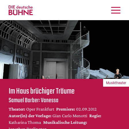
Kritiken
Schauspiel
Musiktheater
Tanz
Crossover
Bühnenwelt
Festivals & Veranstaltungen
Musiktheater
Menschen & Theater
Im Haus brüchiger Träume
Themen
Samuel Barber: Vanessa
Internationales
Theater:
Oper Frankfurt
Premiere:
02.09.2012
Nachrufe
Autor(in) der Vorlage:
Gian Carlo Menotti
Regie:
Medientipps
Katharina Thoma
Musikalische Leitung:
Jonathan Darlington