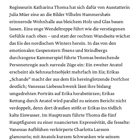
Regisseurin Katharina Thoma hat sich dafür von Ausstatterin
Julia Müer eine an die Bilder Vilhelm Hammershøis
erinnernde Wohnhalle aus bleichem Holz und Glas bauen
lassen. Eine enge Wendeltreppe führt wie die verstiegenen
Gefühle nach oben – und statt der rechten Wandseite wächst
das Eis des nordischen Winters herein. In das von den
emotionalen Gespenstern Ibsens und Strindbergs
durchzogene Kammerspiel führte Thomas bestechende
Personenregie auch surreale Züge ein: Ein zweiter Anatol
erscheint als Sehnsuchtsobjekt mehrfach im Eis; Erikas
„Schande“ macht der aus dem Eis hereinglotzende Dorfchor
deutlich; Vanessas Liebesschwenk lässt ihre bislang
umgedrehten Porträts auf Erika herabstürzen; Erikas
Rettung durch Anatol wird parallel zu seinem Bericht nicht
verdoppelt, denn dort draußen stößt er Erikas ins tödlich
kalte Eiswasser. Im Hauptraum führte Thoma die fünf
Hauptfiguren zu einer nuancierten Expressivität, die fesselte:
Vanessas Aufblühen verkörperte Charlotta Larsson
glamourös; mit Anatols kurzem Schwanken wie seinem