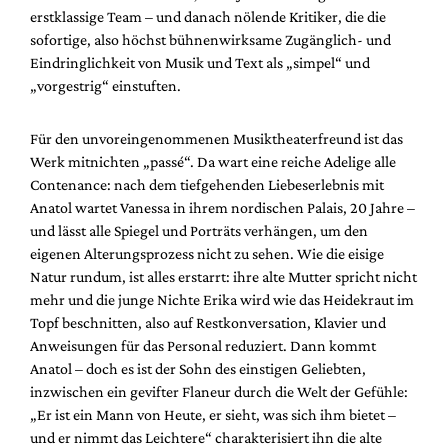
Mediadaten
erstklassige Team – und danach nölende Kritiker, die die
sofortige, also höchst bühnenwirksame Zugänglich- und
Suche
Eindringlichkeit von Musik und Text als „simpel“ und
„vorgestrig“ einstuften.
Für den unvoreingenommenen Musiktheaterfreund ist das
Werk mitnichten „passé“. Da wart eine reiche Adelige alle
Contenance: nach dem tiefgehenden Liebeserlebnis mit
Anatol wartet Vanessa in ihrem nordischen Palais, 20 Jahre –
und lässt alle Spiegel und Porträts verhängen, um den
eigenen Alterungsprozess nicht zu sehen. Wie die eisige
Natur rundum, ist alles erstarrt: ihre alte Mutter spricht nicht
mehr und die junge Nichte Erika wird wie das Heidekraut im
Topf beschnitten, also auf Restkonversation, Klavier und
Anweisungen für das Personal reduziert. Dann kommt
Anatol – doch es ist der Sohn des einstigen Geliebten,
inzwischen ein gevifter Flaneur durch die Welt der Gefühle:
„Er ist ein Mann von Heute, er sieht, was sich ihm bietet –
und er nimmt das Leichtere“ charakterisiert ihn die alte