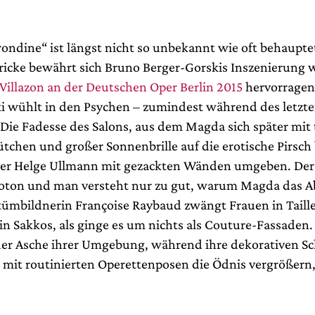
rondine“ ist längst nicht so unbekannt wie oft behaupte
tricke bewährt sich Bruno Berger-Gorskis Inszenierung 
Villazon an der Deutschen Oper Berlin 2015
hervorragen
i wühlt in den Psychen – zumindest während des letzt
. Die Fadesse des Salons, aus dem Magda sich später mit 
tchen und großer Sonnenbrille auf die erotische Pirsch 
er Helge Ullmann mit gezackten Wänden umgeben. Der 
oton und man versteht nur zu gut, warum Magda das A
tümbildnerin Françoise Raybaud zwängt Frauen in Taill
n Sakkos, als ginge es um nichts als Couture-Fassaden.
 der Asche ihrer Umgebung, während ihre dekorativen Sc
mit routinierten Operettenposen die Ödnis vergrößern,