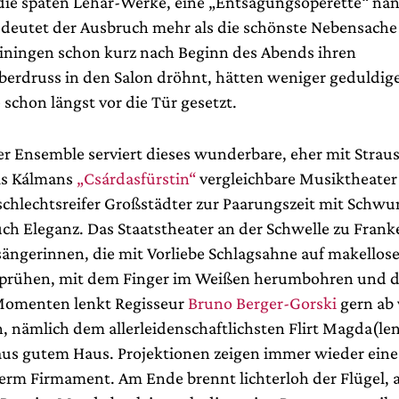
die späten Lehár-Werke, eine „Entsagungsoperette“ na
deutet der Ausbruch mehr als die schönste Nebensache 
einingen schon kurz nach Beginn des Abends ihren
erdruss in den Salon dröhnt, hätten weniger geduldig
schon längst vor die Tür gesetzt.
r Ensemble serviert dieses wunderbare, eher mit Straus
ls Kálmans
„Csárdasfürstin“
vergleichbare Musiktheater
schlechtsreifer Großstädter zur Paarungszeit mit Schw
h Eleganz. Das Staatstheater an der Schwelle zu Frank
ängerinnen, die mit Vorliebe Schlagsahne auf makellos
prühen, mit dem Finger im Weißen herumbohren und d
Momenten lenkt Regisseur
Bruno Berger-Gorski
gern ab
, nämlich dem allerleidenschaftlichsten Flirt Magda(le
us gutem Haus. Projektionen zeigen immer wieder ein
term Firmament. Am Ende brennt lichterloh der Flügel, 