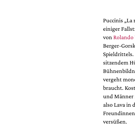
Puccinis „La 
einiger Falls
von
Rolando 
Berger-Gorsk
Spieldrittels
sitzendem Hü
Bühnenbildn
vergeht mon
braucht. Kos
und Männer i
also Lava in
Freundinnen 
versüßen.