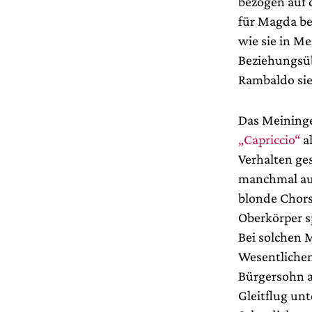
bezogen auf 
für Magda be
wie sie in M
Beziehungsüb
Rambaldo sie 
Das Meininge
„Capriccio“
a
Verhalten ge
manchmal auc
blonde Chors
Oberkörper s
Bei solchen 
Wesentlichen
Bürgersohn a
Gleitflug un