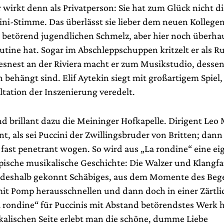
 wirkt denn als Privatperson: Sie hat zum Glück nicht di
ini-Stimme. Das überlässt sie lieber dem neuen Kollege
r betörend jugendlichen Schmelz, aber hier noch überha
tine hat. Sogar im Abschleppschuppen kritzelt er als 
esnest an der Riviera macht er zum Musikstudio, dess
n behängt sind. Elif Aytekin siegt mit großartigem Spiel,
ltation der Inszenierung veredelt.
d brillant dazu die Meininger Hofkapelle. Dirigent Leo 
t, als sei Puccini der Zwillingsbruder von Britten; dann 
 fast penetrant wogen. So wird aus „La rondine“ eine ei
pische musikalische Geschichte: Die Walzer und Klangf
, deshalb gekonnt Schäbiges, aus dem Momente des Be
t Pomp herausschnellen und dann doch in einer Zärtlic
 rondine“ für Puccinis mit Abstand betörendstes Werk 
kalischen Seite erlebt man die schöne, dumme Liebe