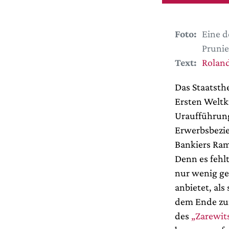
Foto:
Eine d
Prunie
Text:
Roland
Das Staatsthe
Ersten Weltk
Uraufführung
Erwerbsbezie
Bankiers Ram
Denn es fehl
nur wenig ge
anbietet, al
dem Ende zun
des
„Zarewit