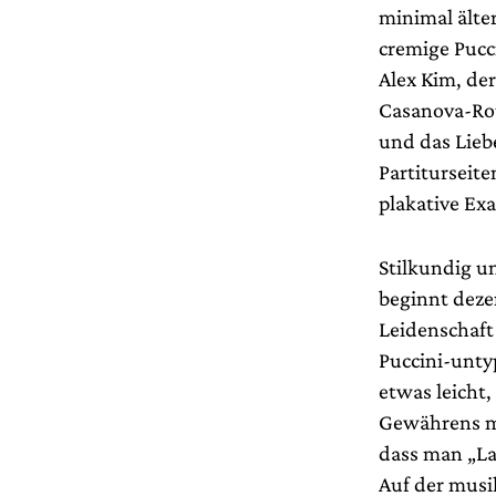
minimal älter
cremige Pucc
Alex Kim, de
Casanova-Rou
und das Lieb
Partiturseite
plakative Exa
Stilkundig un
beginnt dezen
Leidenschaft
Puccini-unty
etwas leicht
Gewährens mi
dass man „La
Auf der musi