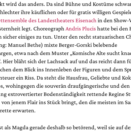
kt wird das anders. Da sind Bühne und Kostüme schw
chlechter ihre käuflichen oder für gratis willigen Gespie
ettensemble des Landestheaters Eisenach
in den Show-
ternheit legt. Choreograph
Andris Plucis
hatte bei den F
 sicher einiges zu tun. Unter den recht statuarischen C
ng: Manuel Bethe) mixte Berger-Gorski belebende
rgen, etwa nach dem Muster „Komische Alte sucht kna
“. Hier bläht sich der Lachsack auf und das reicht dann 
ischen dem Blick ins Innenleben der Figuren und dem Sp
nteuer ein Riss. Da steht die Hausfrau, Geliebte und K
os, wohingegen die souverän draufgängerische und den
g extrovertierter Bodenständigkeit rettende Regine St
 von jenem Flair ins Stück bringt, den die meisten im Sa
rette erwarten.
ist als Magda gerade deshalb so betörend, weil sie auf d