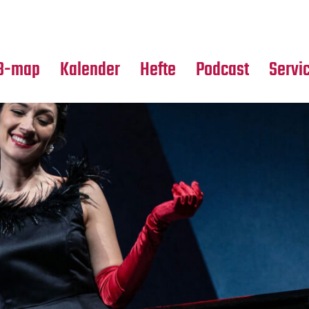
Premierensuche
Alle Hefte
Partne
Festival-Planer
Leseproben
Media
B-map
Kalender
Hefte
Podcast
Servi