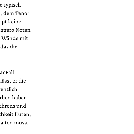
e typisch
n, dem Tenor
upt keine
Ruggero Noten
en Wände mit
 das die
McFall
lässt er die
gentlich
arben haben
gehrens und
hkeit fluten,
halten muss.