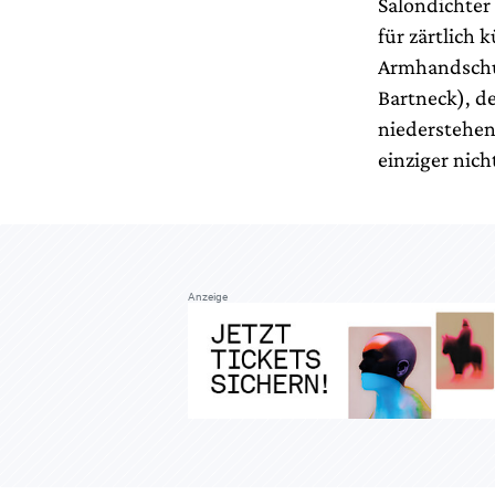
Salondichter 
für zärtlich
Armhandschuh
Bartneck), de
niederstehen
einziger nic
Anzeige