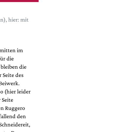
n), hier: mit
 mitten im
ür die
bleiben die
 Seite des
 Beiwerk.
 (hier leider
 Seite
en Ruggero
fallend den
Schneidereit,