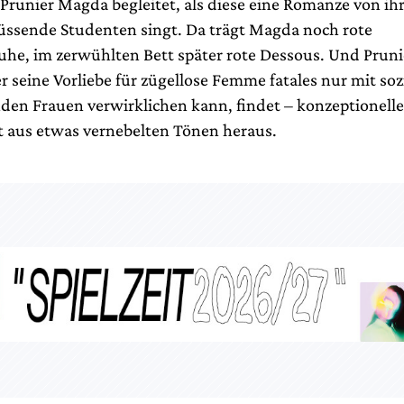
Prunier Magda begleitet, als diese eine Romanze von ihr
 küssende Studenten singt. Da trägt Magda noch rote
e, im zerwühlten Bett später rote Dessous. Und Pruni
r seine Vorliebe für zügellose Femme fatales nur mit soz
den Frauen verwirklichen kann, findet – konzeptionelles
ht aus etwas vernebelten Tönen heraus.