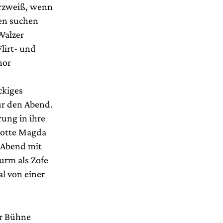
arzweiß, wenn
len suchen
Walzer
lirt- und
hor
ckiges
für den Abend.
rung in ihre
okotte Magda
 Abend mit
urm als Zofe
al von einer
er Bühne