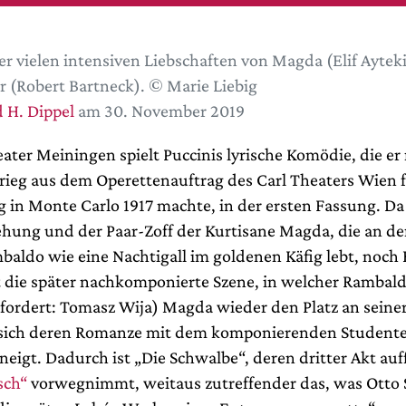
er vielen intensiven Liebschaften von Magda (Elif Ayteki
r (Robert Bartneck). © Marie Liebig
 H. Dippel
am 30. November 2019
ater Meiningen spielt Puccinis lyrische Komödie, die er
rieg aus dem Operettenauftrag des Carl Theaters Wien f
 in Monte Carlo 1917 machte, in der ersten Fassung. Da 
hung und der Paar-Zoff der Kurtisane Magda, die an der
baldo wie eine Nachtigall im goldenen Käfig lebt, noch
t die später nachkomponierte Szene, in welcher Rambaldo
fordert: Tomasz Wija) Magda wieder den Platz an seiner
s sich deren Romanze mit dem komponierenden Student
eigt. Dadurch ist „Die Schwalbe“, deren dritter Akt auf
sch“
vorwegnimmt, weitaus zutreffender das, was Otto 