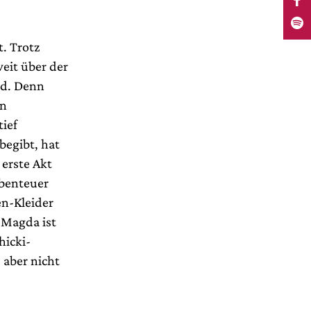
t. Trotz
weit über der
d. Denn
en
tief
begibt, hat
erste Akt
benteuer
en-Kleider
 Magda ist
hicki-
 aber nicht