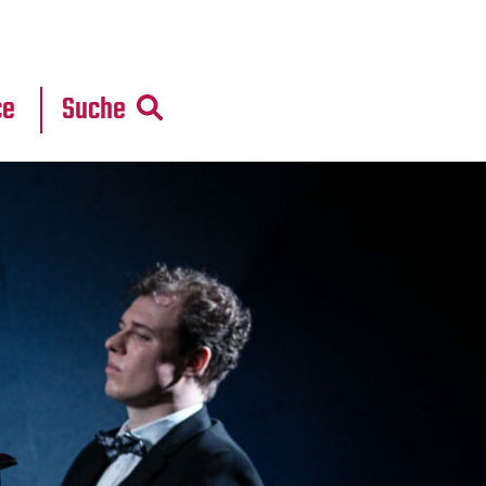
r
daten
ce
Suche