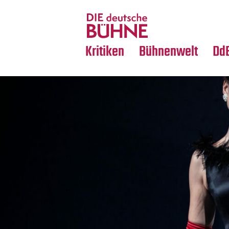
Tanz
Nachrufe
Crossover
Medientipps
Kritiken
Bühnenwelt
Dd