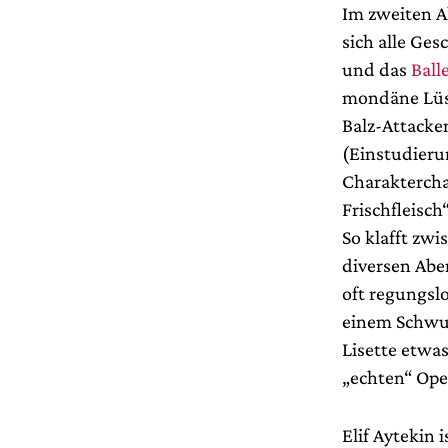
Im zweiten A
sich alle Ges
und das
Ball
mondäne Lüs
Balz-Attacken
(Einstudieru
Charaktercha
Frischfleisch
So klafft zw
diversen Abe
oft regungsl
einem Schwun
Lisette etwas
„echten“ Ope
Elif Aytekin 