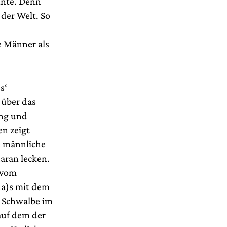
nnte. Denn
der Welt. So
e Männer als
s‘
 über das
ung und
en zeigt
e männliche
aran lecken.
 vom
na)s mit dem
e Schwalbe im
auf dem der