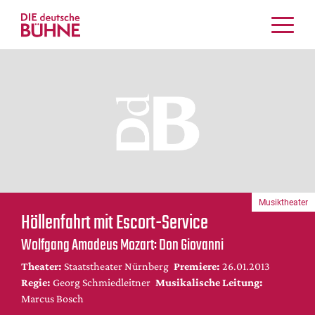
Kritiken
Schauspiel
Musiktheater
Tanz
Crossover
Bühnenwelt
Festivals & Veranstaltungen
Musiktheater
Menschen & Theater
Höllenfahrt mit Escort-Service
Themen
Wolfgang Amadeus Mozart: Don Giovanni
Internationales
Theater:
Staatstheater Nürnberg
Premiere:
26.01.2013
Nachrufe
Regie:
Georg Schmiedleitner
Musikalische Leitung:
Medientipps
Marcus Bosch