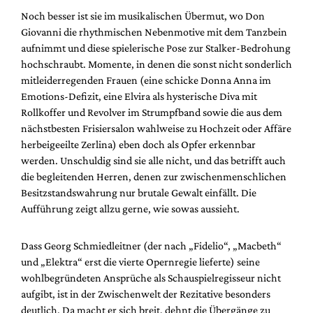
Noch besser ist sie im musikalischen Übermut, wo Don
Giovanni die rhythmischen Nebenmotive mit dem Tanzbein
aufnimmt und diese spielerische Pose zur Stalker-Bedrohung
hochschraubt. Momente, in denen die sonst nicht sonderlich
mitleiderregenden Frauen (eine schicke Donna Anna im
Emotions-Defizit, eine Elvira als hysterische Diva mit
Rollkoffer und Revolver im Strumpfband sowie die aus dem
nächstbesten Frisiersalon wahlweise zu Hochzeit oder Affäre
herbeigeeilte Zerlina) eben doch als Opfer erkennbar
werden. Unschuldig sind sie alle nicht, und das betrifft auch
die begleitenden Herren, denen zur zwischenmenschlichen
Besitzstandswahrung nur brutale Gewalt einfällt. Die
Aufführung zeigt allzu gerne, wie sowas aussieht.
Dass Georg Schmiedleitner (der nach „Fidelio“, „Macbeth“
und „Elektra“ erst die vierte Opernregie lieferte) seine
wohlbegründeten Ansprüche als Schauspielregisseur nicht
aufgibt, ist in der Zwischenwelt der Rezitative besonders
deutlich. Da macht er sich breit, dehnt die Übergänge zu