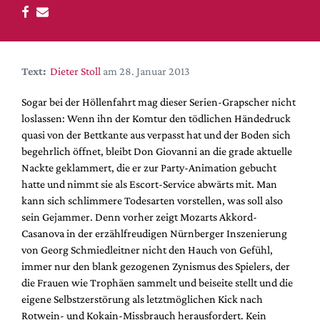
DdB-map
Kalender
Premierensuche
Text:
Dieter Stoll
am 28. Januar 2013
Festival-Planer
Hefte
Sogar bei der Höllenfahrt mag dieser Serien-Grapscher nicht
loslassen: Wenn ihn der Komtur den tödlichen Händedruck
Alle Hefte
quasi von der Bettkante aus verpasst hat und der Boden sich
Leseproben
begehrlich öffnet, bleibt Don Giovanni an die grade aktuelle
Nackte geklammert, die er zur Party-Animation gebucht
Podcast
hatte und nimmt sie als Escort-Service abwärts mit. Man
Service
kann sich schlimmere Todesarten vorstellen, was soll also
sein Gejammer. Denn vorher zeigt Mozarts Akkord-
Shop / Abo
Casanova in der erzählfreudigen Nürnberger Inszenierung
Newsletter
von Georg Schmiedleitner nicht den Hauch von Gefühl,
Redaktion
immer nur den blank gezogenen Zynismus des Spielers, der
die Frauen wie Trophäen sammelt und beiseite stellt und die
Autor:innen
eigene Selbstzerstörung als letztmöglichen Kick nach
Partner
Rotwein- und Kokain-Missbrauch herausfordert. Kein