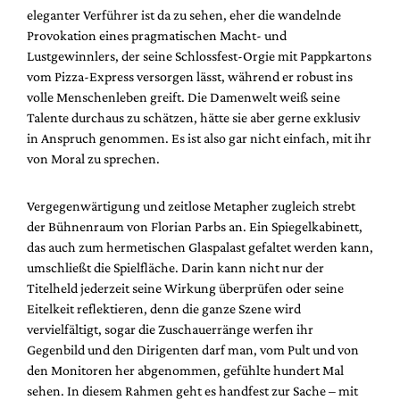
Mediadaten
eleganter Verführer ist da zu sehen, eher die wandelnde
Provokation eines pragmatischen Macht- und
Suche
Lustgewinnlers, der seine Schlossfest-Orgie mit Pappkartons
vom Pizza-Express versorgen lässt, während er robust ins
volle Menschenleben greift. Die Damenwelt weiß seine
Talente durchaus zu schätzen, hätte sie aber gerne exklusiv
in Anspruch genommen. Es ist also gar nicht einfach, mit ihr
von Moral zu sprechen.
Vergegenwärtigung und zeitlose Metapher zugleich strebt
der Bühnenraum von Florian Parbs an. Ein Spiegelkabinett,
das auch zum hermetischen Glaspalast gefaltet werden kann,
umschließt die Spielfläche. Darin kann nicht nur der
Titelheld jederzeit seine Wirkung überprüfen oder seine
Eitelkeit reflektieren, denn die ganze Szene wird
vervielfältigt, sogar die Zuschauerränge werfen ihr
Gegenbild und den Dirigenten darf man, vom Pult und von
den Monitoren her abgenommen, gefühlte hundert Mal
sehen. In diesem Rahmen geht es handfest zur Sache – mit