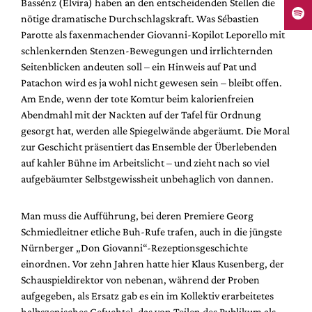
Bassénz (Elvira) haben an den entscheidenden Stellen die
nötige dramatische Durchschlagskraft. Was Sébastien
Parotte als faxenmachender Giovanni-Kopilot Leporello mit
schlenkernden Stenzen-Bewegungen und irrlichternden
Seitenblicken andeuten soll – ein Hinweis auf Pat und
Patachon wird es ja wohl nicht gewesen sein – bleibt offen.
Am Ende, wenn der tote Komtur beim kalorienfreien
Abendmahl mit der Nackten auf der Tafel für Ordnung
gesorgt hat, werden alle Spiegelwände abgeräumt. Die Moral
zur Geschicht präsentiert das Ensemble der Überlebenden
auf kahler Bühne im Arbeitslicht – und zieht nach so viel
aufgebäumter Selbstgewissheit unbehaglich von dannen.
Man muss die Aufführung, bei deren Premiere Georg
Schmiedleitner etliche Buh-Rufe trafen, auch in die jüngste
Nürnberger „Don Giovanni“-Rezeptionsgeschichte
einordnen. Vor zehn Jahren hatte hier Klaus Kusenberg, der
Schauspieldirektor von nebenan, während der Proben
aufgegeben, als Ersatz gab es ein im Kollektiv erarbeitetes
halbszenisches Gefuchtel, das von Teilen des Publikum als