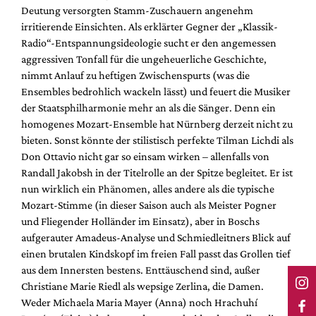
Deutung versorgten Stamm-Zuschauern angenehm
irritierende Einsichten. Als erklärter Gegner der „Klassik-
Radio“-Entspannungsideologie sucht er den angemessen
aggressiven Tonfall für die ungeheuerliche Geschichte,
nimmt Anlauf zu heftigen Zwischenspurts (was die
Ensembles bedrohlich wackeln lässt) und feuert die Musiker
der Staatsphilharmonie mehr an als die Sänger. Denn ein
homogenes Mozart-Ensemble hat Nürnberg derzeit nicht zu
bieten. Sonst könnte der stilistisch perfekte Tilman Lichdi als
Don Ottavio nicht gar so einsam wirken – allenfalls von
Randall Jakobsh in der Titelrolle an der Spitze begleitet. Er ist
nun wirklich ein Phänomen, alles andere als die typische
Mozart-Stimme (in dieser Saison auch als Meister Pogner
und Fliegender Holländer im Einsatz), aber in Boschs
aufgerauter Amadeus-Analyse und Schmiedleitners Blick auf
einen brutalen Kindskopf im freien Fall passt das Grollen tief
aus dem Innersten bestens. Enttäuschend sind, außer
Christiane Marie Riedl als wepsige Zerlina, die Damen.
Weder Michaela Maria Mayer (Anna) noch Hrachuhí