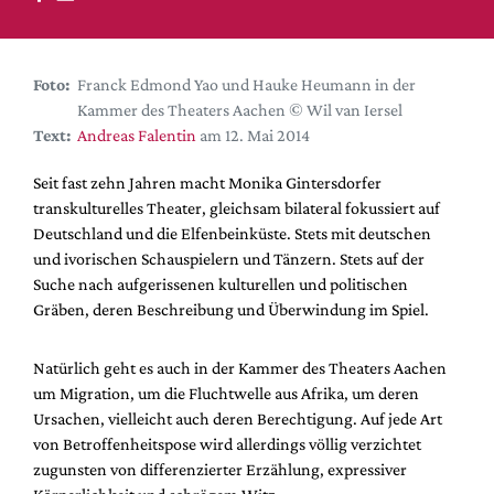
DdB-map
Kalender
Premierensuche
Foto:
Franck Edmond Yao und Hauke Heumann in der
Kammer des Theaters Aachen © Wil van Iersel
Festival-Planer
Text:
Andreas Falentin
am 12. Mai 2014
Hefte
Seit fast zehn Jahren macht Monika Gintersdorfer
Alle Hefte
transkulturelles Theater, gleichsam bilateral fokussiert auf
Leseproben
Deutschland und die Elfenbeinküste. Stets mit deutschen
und ivorischen Schauspielern und Tänzern. Stets auf der
Podcast
Suche nach aufgerissenen kulturellen und politischen
Service
Gräben, deren Beschreibung und Überwindung im Spiel.
Shop / Abo
Natürlich geht es auch in der Kammer des Theaters Aachen
Newsletter
um Migration, um die Fluchtwelle aus Afrika, um deren
Redaktion
Ursachen, vielleicht auch deren Berechtigung. Auf jede Art
Autor:innen
von Betroffenheitspose wird allerdings völlig verzichtet
zugunsten von differenzierter Erzählung, expressiver
Partner