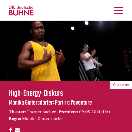
Kritiken
Schauspiel
Musiktheater
Tanz
Crossover
Bühnenwelt
Festivals & Veranstaltungen
Crossover
Menschen & Theater
High-Energy-Diskurs
Themen
Monika Gintersdorfer: Partir a l'aventure
Internationales
Theater:
Theater Aachen
Premiere:
09.05.2014 (UA)
Nachrufe
Regie:
Monika Gintersdorfer
Medientipps