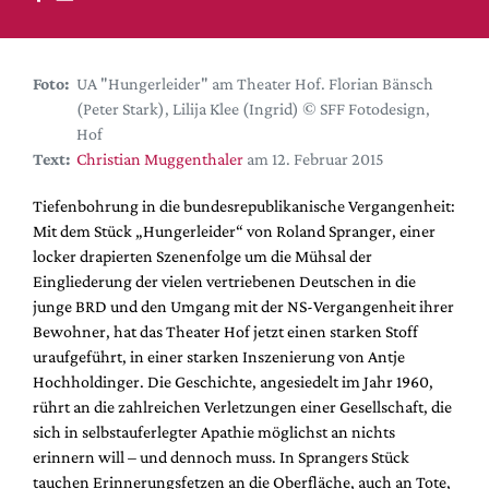
DdB-map
Kalender
Premierensuche
Foto:
UA "Hungerleider" am Theater Hof. Florian Bänsch
(Peter Stark), Lilija Klee (Ingrid) © SFF Fotodesign,
Festival-Planer
Hof
Hefte
Text:
Christian Muggenthaler
am 12. Februar 2015
Alle Hefte
Tiefenbohrung in die bundesrepublikanische Vergangenheit:
Leseproben
Mit dem Stück „Hungerleider“ von Roland Spranger, einer
locker drapierten Szenenfolge um die Mühsal der
Podcast
Eingliederung der vielen vertriebenen Deutschen in die
Service
junge BRD und den Umgang mit der NS-Vergangenheit ihrer
Bewohner, hat das Theater Hof jetzt einen starken Stoff
Shop / Abo
uraufgeführt, in einer starken Inszenierung von Antje
Newsletter
Hochholdinger. Die Geschichte, angesiedelt im Jahr 1960,
Redaktion
rührt an die zahlreichen Verletzungen einer Gesellschaft, die
sich in selbstauferlegter Apathie möglichst an nichts
Autor:innen
erinnern will – und dennoch muss. In Sprangers Stück
Partner
tauchen Erinnerungsfetzen an die Oberfläche, auch an Tote,