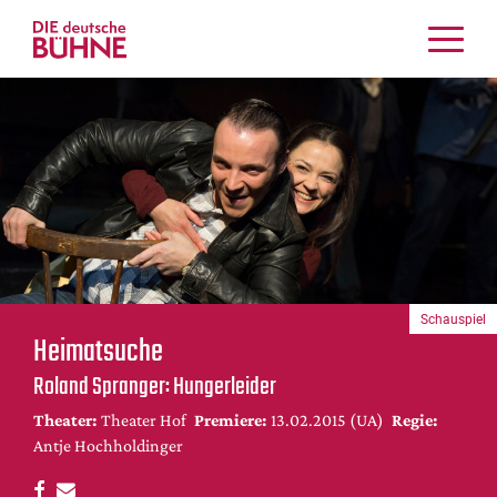
Kritiken
Schauspiel
Musiktheater
Tanz
Crossover
Bühnenwelt
Festivals & Veranstaltungen
Schauspiel
Menschen & Theater
Heimatsuche
Themen
Roland Spranger: Hungerleider
Internationales
Theater:
Theater Hof
Premiere:
13.02.2015 (UA)
Regie:
Nachrufe
Antje Hochholdinger
Medientipps