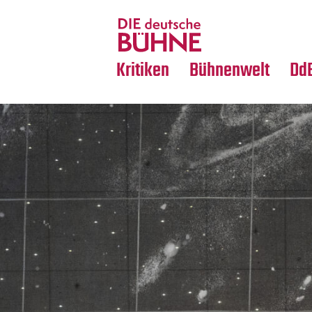
Tanz
Nachrufe
Crossover
Medientipps
Kritiken
Bühnenwelt
Dd