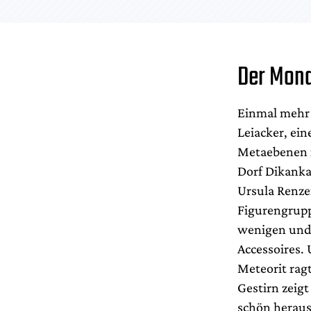
Der Mond
Einmal mehr 
Leiacker, ei
Metaebenen in
Dorf Dikanka
Ursula Renze
Figurengruppe
wenigen und 
Accessoires. 
Meteorit rag
Gestirn zeig
schön heraus