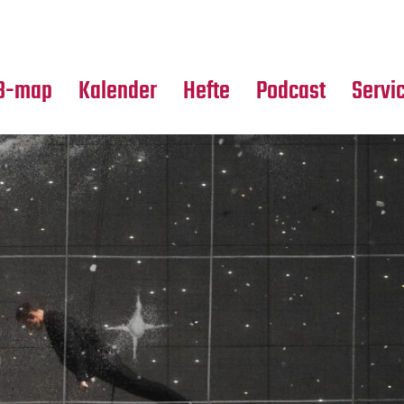
Premierensuche
Alle Hefte
Partne
Festival-Planer
Leseproben
Media
B-map
Kalender
Hefte
Podcast
Servi