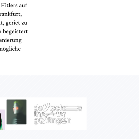
Hitlers auf
rankfurt,
t, geriet zu
h begeistert
zenierung
mögliche