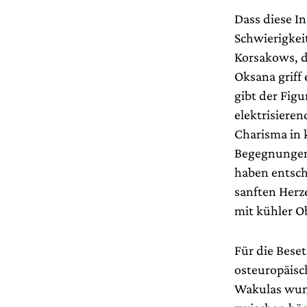
Dass diese I
Schwierigkeit
Korsakows, d
Oksana griff 
gibt der Fig
elektrisiere
Charisma in k
Begegnungen 
haben entsch
sanften Herz
mit kühler Ob
Für die Bese
osteuropäisch
Wakulas
wun