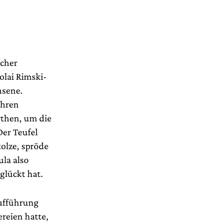
lcher
olai Rimski-
hsene.
ahren
then, um die
Der Teufel
olze, spröde
la also
glückt hat.
aufführung
reien hatte,