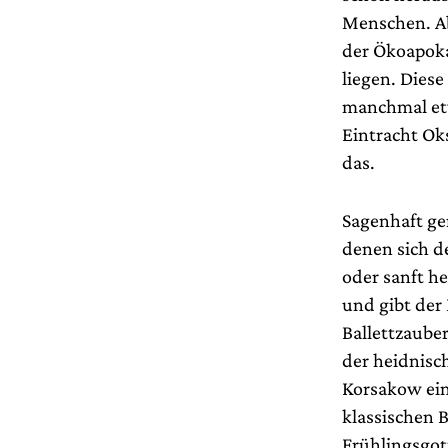
Menschen. Ab
der Ökoapoka
liegen. Diese
manchmal etw
Eintracht Ok
das.
Sagenhaft ge
denen sich d
oder sanft h
und gibt der
Ballettzaube
der heidnisc
Korsakow ein
klassischen B
Frühlingsgot