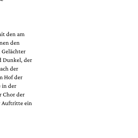
mit den am
anen den
 Gelächter
d Dunkel, der
ach der
m Hof der
 in der
r Chor der
Auftritte ein