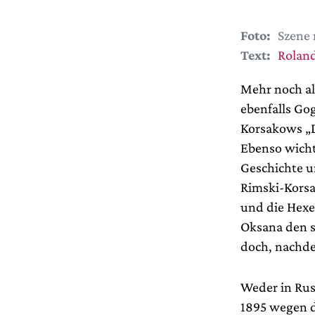
Foto:
Szene 
Text:
Roland
Mehr noch al
ebenfalls Gog
Korsakows „D
Ebenso wicht
Geschichte 
Rimski-Korsa
und die Hexe
Oksana den 
doch, nachde
Weder in Rus
1895 wegen d