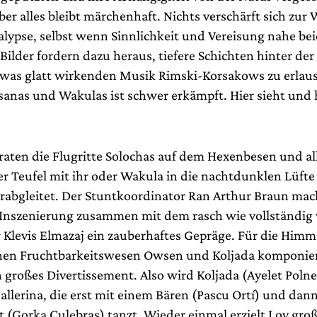
er alles bleibt märchenhaft. Nichts verschärft sich zur
lypse, selbst wenn Sinnlichkeit und Vereisung nahe be
 Bilder fordern dazu heraus, tiefere Schichten hinter d
as glatt wirkenden Musik Rimski-Korsakows zu erlaus
sanas und Wakulas ist schwer erkämpft. Hier sieht und
raten die Flugritte Solochas auf dem Hexenbesen und all
er Teufel mit ihr oder Wakula in die nachtdunklen Lüft
erabgleitet. Der Stuntkoordinator Ran Arthur Braun mac
 Inszenierung zusammen mit dem rasch wie vollständig
r Klevis Elmazaj ein zauberhaftes Gepräge. Für die Him
hen Fruchtbarkeitswesen Owsen und Koljada komponier
 großes Divertissement. Also wird Koljada (Ayelet Polne
allerina, die erst mit einem Bären (Pascu Ortí) und dan
t (Gorka Culebras) tanzt. Wieder einmal erzielt Loy gro