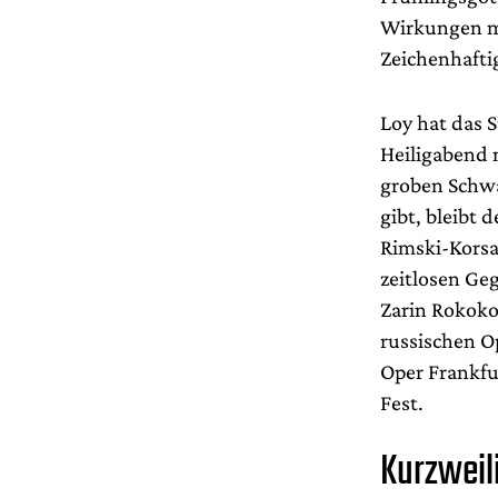
Wirkungen mi
Zeichenhafti
Loy hat das 
Heiligabend 
groben Schwa
gibt, bleibt 
Rimski-Korsa
zeitlosen Ge
Zarin Rokoko
russischen O
Oper Frankfu
Fest.
Kurzweili