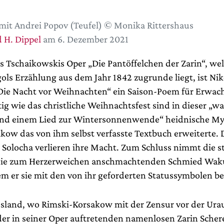
mit Andrei Popov (Teufel) © Monika Rittershaus
 H. Dippel
am 6. Dezember 2021
s Tschaikowskis Oper „Die Pantöffelchen der Zarin“, we
ols Erzählung aus dem Jahr 1842 zugrunde liegt, ist Nik
ie Nacht vor Weihnachten“ ein Saison-Poem für Erwac
ig wie das christliche Weihnachtsfest sind in dieser „w
und einem Lied zur Wintersonnenwende“ heidnische My
kow das von ihm selbst verfasste Textbuch erweiterte. 
 Solocha verlieren ihre Macht. Zum Schluss nimmt die st
sie zum Herzerweichen anschmachtenden Schmied Waku
m er sie mit den von ihr geforderten Statussymbolen be
sland, wo Rimski-Korsakow mit der Zensur vor der Ur
er in seiner Oper auftretenden namenlosen Zarin Schere