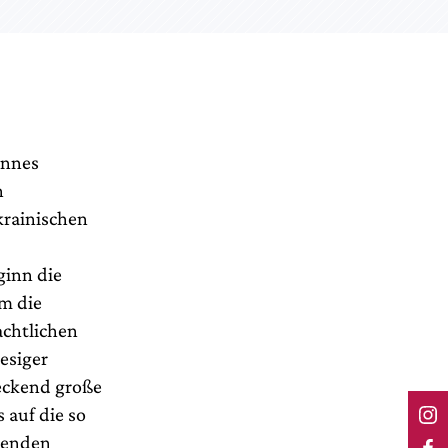
annes
n
krainischen
ginn die
em die
chtlichen
esiger
eckend große
 auf die so
senden