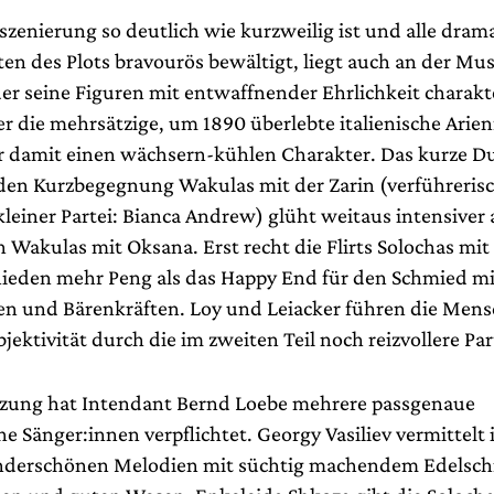
nszenierung so deutlich wie kurzweilig ist und alle dra
en des Plots bravourös bewältigt, liegt auch an der Mu
er seine Figuren mit entwaffnender Ehrlichkeit charakte
er die mehrsätzige, um 1890 überlebte italienische Arie
ur damit einen wächsern-kühlen Charakter. Das kurze Du
nden Kurzbegegnung Wakulas mit der Zarin (verführeris
leiner Partei: Bianca Andrew) glüht weitaus intensiver a
Wakulas mit Oksana. Erst recht die Flirts Solochas mit
ieden mehr Peng als das Happy End für den Schmied m
en und Bärenkräften. Loy und Leiacker führen die Me
jektivität durch die im zweiten Teil noch reizvollere Par
tzung hat Intendant Bernd Loebe mehrere passgenaue
e Sänger:innen verpflichtet. Georgy Vasiliev vermittelt 
derschönen Melodien mit süchtig machendem Edelsch