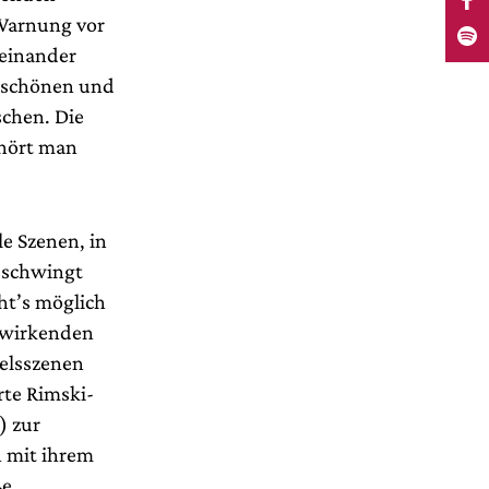
 Warnung vor
ieinander
er schönen und
chen. Die
 hört man
e Szenen, in
e schwingt
ht’s möglich
 wirkenden
melsszenen
te Rimski-
) zur
n mit ihrem
ße