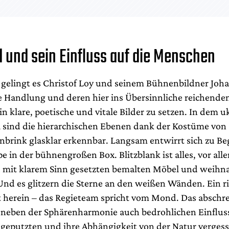
 und sein Einfluss auf die Menschen
gelingt es Christof Loy und seinem Bühnenbildner Joh
ne Handlung und deren hier ins Übersinnliche reichende
 klare, poetische und vitale Bilder zu setzen. In dem u
 sind die hierarchischen Ebenen dank der Kostüme von
nbrink glasklar erkennbar. Langsam entwirrt sich zu Be
 in der bühnengroßen Box. Blitzblank ist alles, vor all
mit klarem Sinn gesetzten bemalten Möbel und weihna
Und es glitzern die Sterne an den weißen Wänden. Ein ri
t herein – das Regieteam spricht vom Mond. Das abschr
t neben der Sphärenharmonie auch bedrohlichen Einfluss
geputzten und ihre Abhängigkeit von der Natur verges