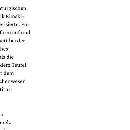
maturgischen
sik Rimski-
risierte. Für
nform auf und
ett bei der
ches
ls die
 dem Teufel
it dem
nschenwesen
titur.
in
melz