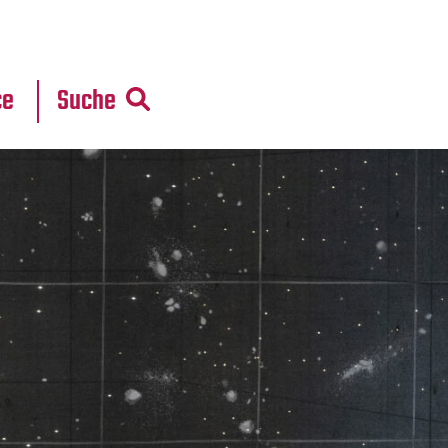
r
daten
ce
Suche