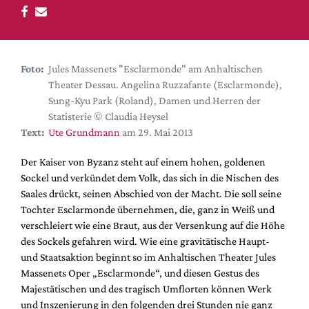
DdB-map
Kalender
Premierensuche
Foto:
Jules Massenets "Esclarmonde" am Anhaltischen
Festival-Planer
Theater Dessau. Angelina Ruzzafante (Esclarmonde),
Hefte
Sung-Kyu Park (Roland), Damen und Herren der
Statisterie © Claudia Heysel
Alle Hefte
Text:
Ute Grundmann
am 29. Mai 2013
Leseproben
Der Kaiser von Byzanz steht auf einem hohen, goldenen
Podcast
Sockel und verkündet dem Volk, das sich in die Nischen des
Service
Saales drückt, seinen Abschied von der Macht. Die soll seine
Tochter Esclarmonde übernehmen, die, ganz in Weiß und
Shop / Abo
verschleiert wie eine Braut, aus der Versenkung auf die Höhe
Newsletter
des Sockels gefahren wird. Wie eine gravitätische Haupt-
Redaktion
und Staatsaktion beginnt so im Anhaltischen Theater Jules
Massenets Oper „Esclarmonde“, und diesen Gestus des
Autor:innen
Majestätischen und des tragisch Umflorten können Werk
Partner
und Inszenierung in den folgenden drei Stunden nie ganz