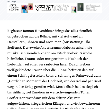
Anzeige
Regisseur Roman Hovenbitzer bringt das alles ziemlich
ungebrochen auf die Bühne, mit viel Aufwand an
Darstellern, Chören und Kostümen (Ausstattung: Tilo
Steffens). Der zweite Akt schrammt dabei szenisch wie
musikalisch ziemlich knapp am Kitsch vorbei: Es ist die
heimliche, Traum- oder nur geträumte Hochzeit der
Liebenden auf einer verzauberten Insel. Da schweben
weißgekleidete Frauen über die Bühne, befreien den auf
einem Schiff gefesselten Roland, schwingen Palmwedel zum
„Göttlichen Moment“ der Hochzeit, von der Roland per Brief
weg in den Krieg gerufen wird. Musikalisch ist das elegisch
bis süßlich, viel Emotion in weitschwingenden Tönen.
Großer Kontrast dann mit dem dritten Akt, mit
aufgewühlten, kriegerischen Klängen und viel bewaffnetem
Volk auf zwei Etagen und Auftritt des Bischofs mit einem