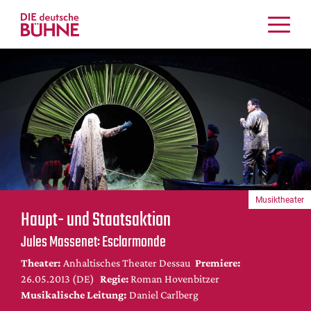
Kritiken
Schauspiel
Musiktheater
Tanz
Crossover
Bühnenwelt
Festivals & Veranstaltungen
Musiktheater
Menschen & Theater
Haupt- und Staatsaktion
Themen
Jules Massenet: Esclarmonde
Internationales
Theater:
Anhaltisches Theater Dessau
Premiere:
Nachrufe
26.05.2013 (DE)
Regie:
Roman Hovenbitzer
Medientipps
Musikalische Leitung:
Daniel Carlberg