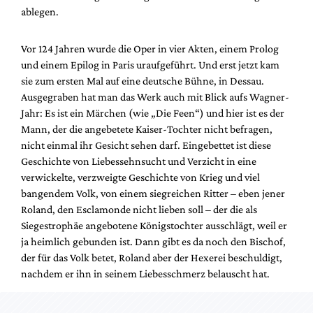
Mediadaten
ablegen.
Suche
Vor 124 Jahren wurde die Oper in vier Akten, einem Prolog
und einem Epilog in Paris uraufgeführt. Und erst jetzt kam
sie zum ersten Mal auf eine deutsche Bühne, in Dessau.
Ausgegraben hat man das Werk auch mit Blick aufs Wagner-
Jahr: Es ist ein Märchen (wie „Die Feen“) und hier ist es der
Mann, der die angebetete Kaiser-Tochter nicht befragen,
nicht einmal ihr Gesicht sehen darf. Eingebettet ist diese
Geschichte von Liebessehnsucht und Verzicht in eine
verwickelte, verzweigte Geschichte von Krieg und viel
bangendem Volk, von einem siegreichen Ritter – eben jener
Roland, den Esclamonde nicht lieben soll – der die als
Siegestrophäe angebotene Königstochter ausschlägt, weil er
ja heimlich gebunden ist. Dann gibt es da noch den Bischof,
der für das Volk betet, Roland aber der Hexerei beschuldigt,
nachdem er ihn in seinem Liebesschmerz belauscht hat.