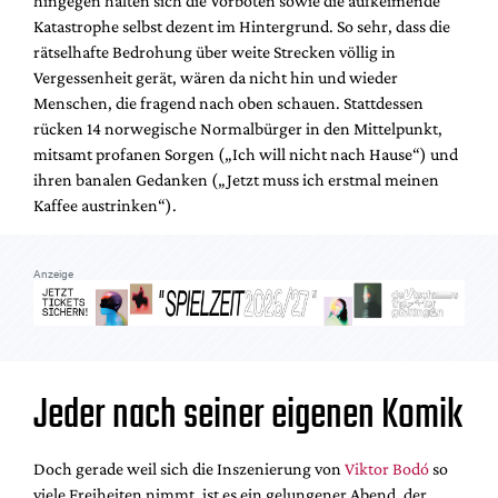
hingegen halten sich die Vorboten sowie die aufkeimende
Mediadaten
Katastrophe selbst dezent im Hintergrund. So sehr, dass die
Suche
rätselhafte Bedrohung über weite Strecken völlig in
Vergessenheit gerät, wären da nicht hin und wieder
Menschen, die fragend nach oben schauen. Stattdessen
rücken 14 norwegische Normalbürger in den Mittelpunkt,
mitsamt profanen Sorgen („Ich will nicht nach Hause“) und
ihren banalen Gedanken („Jetzt muss ich erstmal meinen
Kaffee austrinken“).
Anzeige
Jeder nach seiner eigenen Komik
Doch gerade weil sich die Inszenierung von
Viktor Bodó
so
viele Freiheiten nimmt, ist es ein gelungener Abend, der