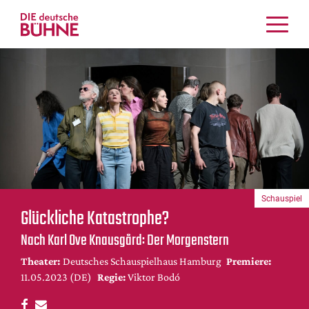
Kritiken
Schauspiel
Musiktheater
Tanz
Crossover
Bühnenwelt
Festivals & Veranstaltungen
Schauspiel
Menschen & Theater
Glückliche Katastrophe?
Themen
Nach Karl Ove Knausgård: Der Morgenstern
Internationales
Theater:
Deutsches Schauspielhaus Hamburg
Premiere:
Nachrufe
11.05.2023 (DE)
Regie:
Viktor Bodó
Medientipps