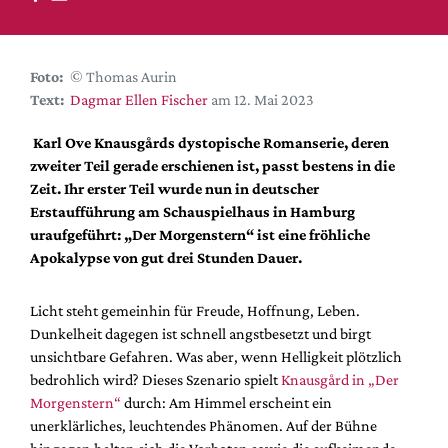
DdB-map
Kalender
Premierensuche
Foto:
© Thomas Aurin
Text:
Dagmar Ellen Fischer
am 12. Mai 2023
Festival-Planer
Hefte
Karl Ove Knausgårds dystopische Romanserie, deren
zweiter Teil gerade erschienen ist, passt bestens in die
Alle Hefte
Zeit. Ihr erster Teil wurde nun in deutscher
Leseproben
Erstaufführung am Schauspielhaus in Hamburg
uraufgeführt: „Der Morgenstern“ ist eine fröhliche
Podcast
Apokalypse von gut drei Stunden Dauer.
Service
Licht steht gemeinhin für Freude, Hoffnung, Leben.
Shop / Abo
Dunkelheit dagegen ist schnell angstbesetzt und birgt
Newsletter
unsichtbare Gefahren. Was aber, wenn Helligkeit plötzlich
Redaktion
bedrohlich wird? Dieses Szenario spielt
Knausgård in „Der
Autor:innen
Morgenstern“
durch: Am Himmel erscheint ein
unerklärliches, leuchtendes Phänomen. Auf der Bühne
Partner