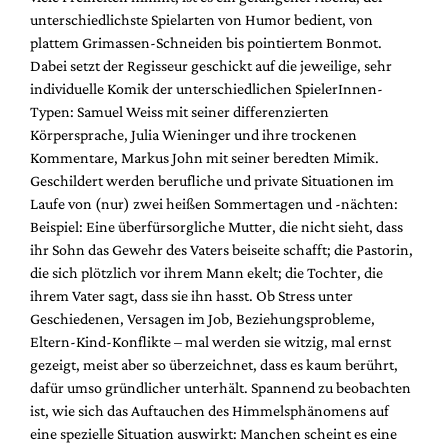
unterschiedlichste Spielarten von Humor bedient, von
plattem Grimassen-Schneiden bis pointiertem Bonmot.
Dabei setzt der Regisseur geschickt auf die jeweilige, sehr
individuelle Komik der unterschiedlichen SpielerInnen-
Typen: Samuel Weiss mit seiner differenzierten
Körpersprache, Julia Wieninger und ihre trockenen
Kommentare, Markus John mit seiner beredten Mimik.
Geschildert werden berufliche und private Situationen im
Laufe von (nur) zwei heißen Sommertagen und -nächten:
Beispiel: Eine überfürsorgliche Mutter, die nicht sieht, dass
ihr Sohn das Gewehr des Vaters beiseite schafft; die Pastorin,
die sich plötzlich vor ihrem Mann ekelt; die Tochter, die
ihrem Vater sagt, dass sie ihn hasst. Ob Stress unter
Geschiedenen, Versagen im Job, Beziehungsprobleme,
Eltern-Kind-Konflikte – mal werden sie witzig, mal ernst
gezeigt, meist aber so überzeichnet, dass es kaum berührt,
dafür umso gründlicher unterhält. Spannend zu beobachten
ist, wie sich das Auftauchen des Himmelsphänomens auf
eine spezielle Situation auswirkt: Manchen scheint es eine