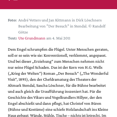
DdB-map
Kalender
Premierensuche
Foto:
André Vetters und Jan Kittmann in Dirk Löschners
Bearbeitung von "Der Besuch" in Stendal. © Randolf
Festival-Planer
Götze
Hefte
Text:
Ute Grundmann
am 4. Mai 2011
Alle Hefte
Dem Engel schrumpfen die Flügel. Unter Menschen geraten,
Leseproben
soll er so sein wie sie: Konventionell, verklemmt, angepasst.
Und bei dieser „Erziehung“ zum Menschen nehmen nicht
Podcast
nur seine Flügel Schaden. Das ist der Kern von H.G. Wells
Service
(„Krieg der Welten“) Roman „Der Besuch“ („The Wonderful
Visit“, 1895), den der Chefdramaturg des Theaters der
Shop / Abo
Altmark Stendal, Sascha Löschner, für die Bühne bearbeitet
Newsletter
und auch gleich die Uraufführung inszeniert hat. Für die
Redaktion
Geschichte des Vikars und Vogelkundlers Hillyer, der den
Engel abschießt und dann pflegt, hat Christof von Büren
Autor:innen
(Bühne und Kostüme) eine schiefe Holzlandschaft ins Kleine
Partner
Haus gebaut: Wände, Stühle, Tische – nichts ist lotrecht. Im