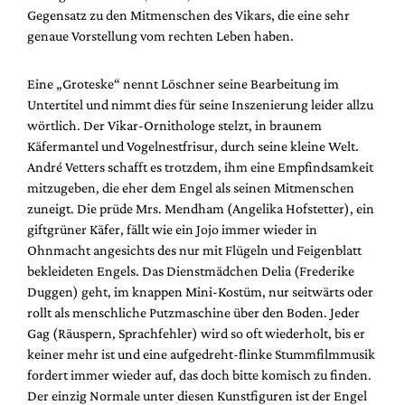
Mediadaten
Gegensatz zu den Mitmenschen des Vikars, die eine sehr
genaue Vorstellung vom rechten Leben haben.
Suche
Eine „Groteske“ nennt Löschner seine Bearbeitung im
Untertitel und nimmt dies für seine Inszenierung leider allzu
wörtlich. Der Vikar-Ornithologe stelzt, in braunem
Käfermantel und Vogelnestfrisur, durch seine kleine Welt.
André Vetters schafft es trotzdem, ihm eine Empfindsamkeit
mitzugeben, die eher dem Engel als seinen Mitmenschen
zuneigt. Die prüde Mrs. Mendham (Angelika Hofstetter), ein
giftgrüner Käfer, fällt wie ein Jojo immer wieder in
Ohnmacht angesichts des nur mit Flügeln und Feigenblatt
bekleideten Engels. Das Dienstmädchen Delia (Frederike
Duggen) geht, im knappen Mini-Kostüm, nur seitwärts oder
rollt als menschliche Putzmaschine über den Boden. Jeder
Gag (Räuspern, Sprachfehler) wird so oft wiederholt, bis er
keiner mehr ist und eine aufgedreht-flinke Stummfilmmusik
fordert immer wieder auf, das doch bitte komisch zu finden.
Der einzig Normale unter diesen Kunstfiguren ist der Engel