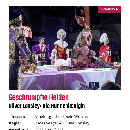
Schauspiel
Geschrumpfte Helden
Oliver Lansley: Die Hunnenkönigin
Theater:
Nibelungenfestspiele Worms
Regie:
James Seager & Oliver Lansley
Premiere:
17.07.2026 (UA)