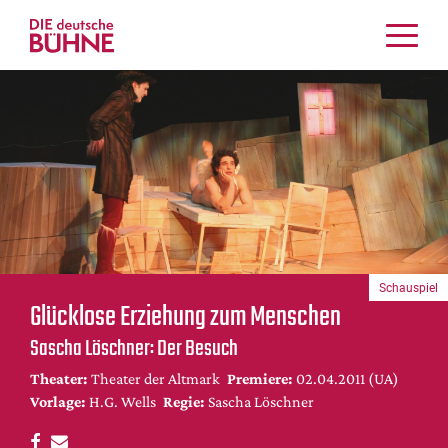
Kritiken
Schauspiel
Musiktheater
Tanz
Crossover
Bühnenwelt
Festivals & Veranstaltungen
Schauspiel
Menschen & Theater
Glücklose Erziehung zum Menschen
Themen
Sascha Löschner: Der Besuch
Internationales
Theater:
Theater der Altmark
Premiere:
02.04.2011 (UA)
Nachrufe
Vorlage:
H.G. Wells
Regie:
Sascha Löschner
Medientipps