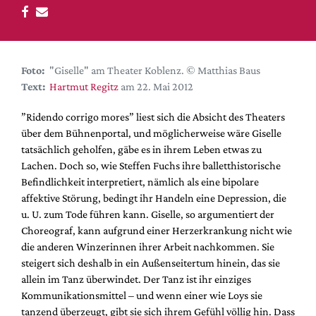
DdB-map
Kalender
Premierensuche
Foto:
"Giselle" am Theater Koblenz. © Matthias Baus
Festival-Planer
Text:
Hartmut Regitz
am 22. Mai 2012
Hefte
”Ridendo corrigo mores” liest sich die Absicht des Theaters
Alle Hefte
über dem Bühnenportal, und möglicherweise wäre Giselle
Leseproben
tatsächlich geholfen, gäbe es in ihrem Leben etwas zu
Lachen. Doch so, wie Steffen Fuchs ihre balletthistorische
Podcast
Befindlichkeit interpretiert, nämlich als eine bipolare
Service
affektive Störung, bedingt ihr Handeln eine Depression, die
u. U. zum Tode führen kann. Giselle, so argumentiert der
Shop / Abo
Choreograf, kann aufgrund einer Herzerkrankung nicht wie
Newsletter
die anderen Winzerinnen ihrer Arbeit nachkommen. Sie
Redaktion
steigert sich deshalb in ein Außenseitertum hinein, das sie
allein im Tanz überwindet. Der Tanz ist ihr einziges
Autor:innen
Kommunikationsmittel – und wenn einer wie Loys sie
Partner
tanzend überzeugt, gibt sie sich ihrem Gefühl völlig hin. Dass