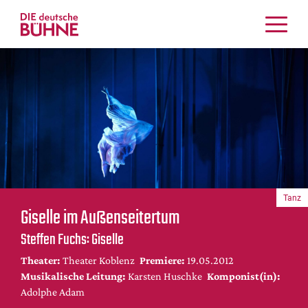
Kritiken
Schauspiel
Musiktheater
Tanz
Crossover
Bühnenwelt
Festivals & Veranstaltungen
Tanz
Menschen & Theater
Giselle im Außenseitertum
Themen
Steffen Fuchs: Giselle
Internationales
Theater:
Theater Koblenz
Premiere:
19.05.2012
Nachrufe
Musikalische Leitung:
Karsten Huschke
Komponist(in):
Medientipps
Adolphe Adam