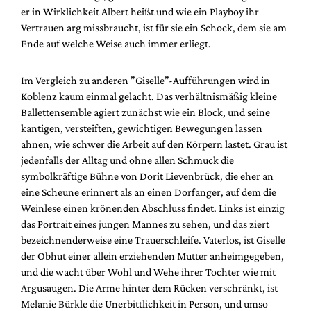
Mediadaten
er in Wirklichkeit Albert heißt und wie ein Playboy ihr
Vertrauen arg missbraucht, ist für sie ein Schock, dem sie am
Suche
Ende auf welche Weise auch immer erliegt.
Im Vergleich zu anderen ”Giselle”-Aufführungen wird in
Koblenz kaum einmal gelacht. Das verhältnismäßig kleine
Ballettensemble agiert zunächst wie ein Block, und seine
kantigen, versteiften, gewichtigen Bewegungen lassen
ahnen, wie schwer die Arbeit auf den Körpern lastet. Grau ist
jedenfalls der Alltag und ohne allen Schmuck die
symbolkräftige Bühne von Dorit Lievenbrück, die eher an
eine Scheune erinnert als an einen Dorfanger, auf dem die
Weinlese einen krönenden Abschluss findet. Links ist einzig
das Portrait eines jungen Mannes zu sehen, und das ziert
bezeichnenderweise eine Trauerschleife. Vaterlos, ist Giselle
der Obhut einer allein erziehenden Mutter anheimgegeben,
und die wacht über Wohl und Wehe ihrer Tochter wie mit
Argusaugen. Die Arme hinter dem Rücken verschränkt, ist
Melanie Bürkle die Unerbittlichkeit in Person, und umso