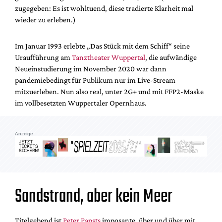
Mediadaten
zugegeben: Es ist wohltuend, diese tradierte Klarheit mal
wieder zu erleben.)
Suche
Im Januar 1993 erlebte „Das Stück mit dem Schiff“ seine
Uraufführung am
Tanztheater Wuppertal
, die aufwändige
Neueinstudierung im November 2020 war dann
pandemiebedingt für Publikum nur im Live-Stream
mitzuerleben. Nun also real, unter 2G+ und mit FFP2-Maske
im vollbesetzten Wuppertaler Opernhaus.
Anzeige
Sandstrand, aber kein Meer
Titelgebend ist
Peter Papsts
imposante, über und über mit