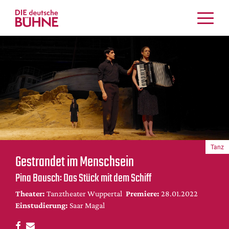
Kritiken
Schauspiel
Musiktheater
Tanz
Crossover
Bühnenwelt
Festivals & Veranstaltungen
Tanz
Menschen & Theater
Gestrandet im Menschsein
Themen
Pina Bausch: Das Stück mit dem Schiff
Internationales
Theater:
Tanztheater Wuppertal
Premiere:
28.01.2022
Nachrufe
Einstudierung:
Saar Magal
Medientipps