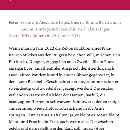
DdB-map
Kalender
Premierensuche
Foto:
Szene mit Alexandre López Guerra, Emma Barrowman
und im Hintergrund Tsai-Chin Yu © Klaus Dilger
Festival-Planer
Text:
Ulrike Kolter
am 29. Januar 2022
Hefte
Wenn man im Jahr 2022 die Rekonstruktion eines Pina-
Alle Hefte
Bausch Stückes aus den 90igern besuchen will, mischen sich
Leseproben
Ehrfurcht, Neugier, zugegeben auch Zweifel: Bleibt Pinas
einzigartiger, tanztheatraler Anspruch denn zeitlos, nach
Podcast
zwei Jahren Pandemie und in einer Bühnengegenwart, in
Service
der – zum Beispiel – Geschlechterstereotype immer seltener
so eindeutig und zweifelsfrei gezeigt werden? Die endlos
Shop / Abo
wallenden Haare und Kleider der Damen, barfuß, die
Newsletter
beanzugten Herren in schwarzem Schuhwerk, denen einige
Redaktion
Tänzerinnen wiederholt schutzsuchend in die Arme
springen… Um es kurz zu halten: Ja, er bleibt es. Mann bleibt
Autor:innen
Mann und Frau bleibt Frau, auch wenn alles Dazwischen
Partner
gelebt und dargestellt werden darf, soll, muss. (Aber