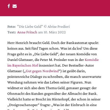
DdB-map
Kalender
Premierensuche
Festival-Planer
Foto:
"Die Liebe Geld" © Alvise Predieri
Text:
Anne Fritsch
am 10. März 2022
Hefte
Herr Henrich braucht Geld. Doch der Bankautomat spuckt
Alle Hefte
keines aus. Seit fünf Tagen schon. Was ist da los? Um diese
Leseproben
Frage geht es in „Die Liebe Geld“, der neuen Komödie von
Podcast
Daniel Glattauer, die Peter M. Preissler nun in der
Komödie
im Bayerischen Hof
inszeniert hat. Der Bestseller-Autor
Service
Glattauer („
Gut gegen Nordwind
“) ist geübt darin,
pointenreiche Dialoge zu schreiben, die manch unerwartete
Shop / Abo
Wendung nehmen wie das Leben seiner Figuren. Nun
Newsletter
widmet er sich also dem Thema Geld, genauer gesagt: der
Redaktion
Ohnmacht des Kunden gegenüber der Allmacht der Bank.
Autor:innen
Vielleicht hatte er Brecht im Hinterkopf, der schon in seiner
„Dreigroschenoper“ fragte: „Was ist der Einbruch in eine
Partner