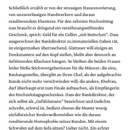
Schließlich erzählt er von der stressigen Hausrenovierung,
von unzuverlässigen Handwerkern und daraus
resultierendem Ehestress. Für den zehnten Hochzeitstag
nun braucht er dringend ein versöhnungsstiftendes
Geschenk, sprich: Geld für ein Collier „mit Steinchen“. Dass
ausgerechnet der Bankdirektor zu immateriellen Gaben rät,
ist einigermaßen überraschend. Glattauer will einiges an
Denkmustern auf den Kopf stellen, bleibt aber dennoch an
tiefsitzenden Klischees hängen. So bleiben die beiden Frauen
leider bloße Stichwortgeberinnen für die Männer: die eine,
Bankangestellte, übergibt an ihren Chef, als der aufgebrachte
Kunde nicht mehr verschwinden will; die andere, Ehefrau,
darf überhaupt erst zum Finale auftauchen, als Empfängerin
des Hochzeitstagsgeschenkes. Dass der Bankdirektor, der
sich selbst als „Gefühlsmann“ bezeichnet und Gedichte
schreibt, schwul ist, bedient ebenso die Muster wenig
einfallsreicher Boulevardkomödien wie die daraus
resultierende Homophobie seines Kunden. Mit einem
Schwulen auf dem Sofa sitzen? Lieber nicht. Ein echter