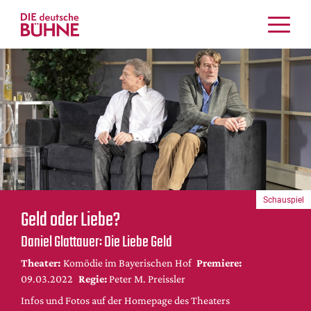
Kritiken
Schauspiel
Musiktheater
Tanz
Crossover
Bühnenwelt
Festivals & Veranstaltungen
Schauspiel
Menschen & Theater
Geld oder Liebe?
Themen
Daniel Glattauer: Die Liebe Geld
Internationales
Theater:
Komödie im Bayerischen Hof
Premiere:
Nachrufe
09.03.2022
Regie:
Peter M. Preissler
Medientipps
Infos und Fotos auf der Homepage des Theaters