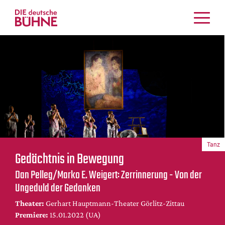
Kritiken
Schauspiel
Musiktheater
Tanz
Crossover
Bühnenwelt
Festivals & Veranstaltungen
Tanz
Menschen & Theater
Gedächtnis in Bewegung
Themen
Dan Pelleg/Marko E. Weigert: Zerrinnerung - Von der
Internationales
Ungeduld der Gedanken
Nachrufe
Theater:
Gerhart Hauptmann-Theater Görlitz-Zittau
Medientipps
Premiere:
15.01.2022 (UA)