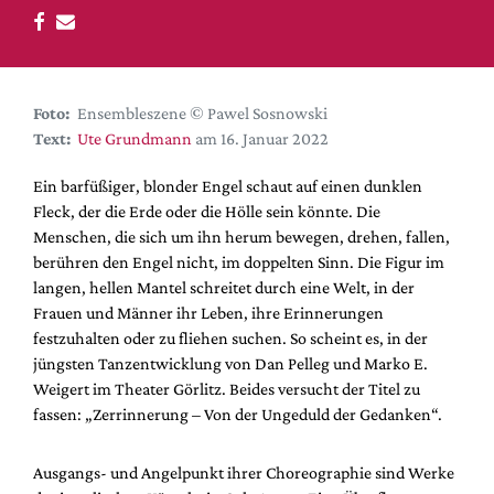
DdB-map
Kalender
Premierensuche
Foto:
Ensembleszene © Pawel Sosnowski
Festival-Planer
Text:
Ute Grundmann
am 16. Januar 2022
Hefte
Ein barfüßiger, blonder Engel schaut auf einen dunklen
Alle Hefte
Fleck, der die Erde oder die Hölle sein könnte. Die
Leseproben
Menschen, die sich um ihn herum bewegen, drehen, fallen,
berühren den Engel nicht, im doppelten Sinn. Die Figur im
Podcast
langen, hellen Mantel schreitet durch eine Welt, in der
Service
Frauen und Männer ihr Leben, ihre Erinnerungen
festzuhalten oder zu fliehen suchen. So scheint es, in der
Shop / Abo
jüngsten Tanzentwicklung von Dan Pelleg und Marko E.
Newsletter
Weigert im Theater Görlitz. Beides versucht der Titel zu
Redaktion
fassen: „Zerrinnerung – Von der Ungeduld der Gedanken“.
Autor:innen
Ausgangs- und Angelpunkt ihrer Choreographie sind Werke
Partner