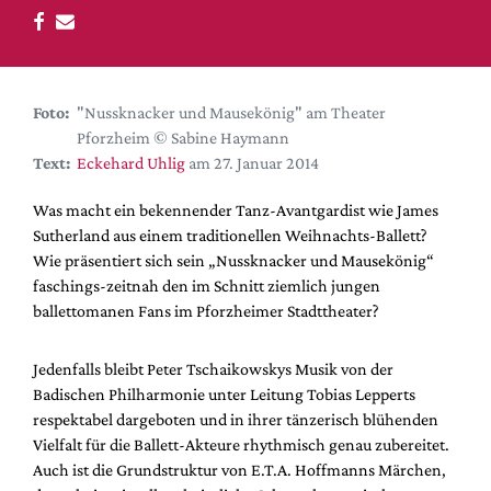
DdB-map
Kalender
Premierensuche
Foto:
"Nussknacker und Mausekönig" am Theater
Festival-Planer
Pforzheim © Sabine Haymann
Hefte
Text:
Eckehard Uhlig
am 27. Januar 2014
Alle Hefte
Was macht ein bekennender Tanz-Avantgardist wie James
Leseproben
Sutherland aus einem traditionellen Weihnachts-Ballett?
Wie präsentiert sich sein „Nussknacker und Mausekönig“
Podcast
faschings-zeitnah den im Schnitt ziemlich jungen
Service
ballettomanen Fans im Pforzheimer Stadttheater?
Shop / Abo
Jedenfalls bleibt Peter Tschaikowskys Musik von der
Newsletter
Badischen Philharmonie unter Leitung Tobias Lepperts
Redaktion
respektabel dargeboten und in ihrer tänzerisch blühenden
Autor:innen
Vielfalt für die Ballett-Akteure rhythmisch genau zubereitet.
Auch ist die Grundstruktur von E.T.A. Hoffmanns Märchen,
Partner