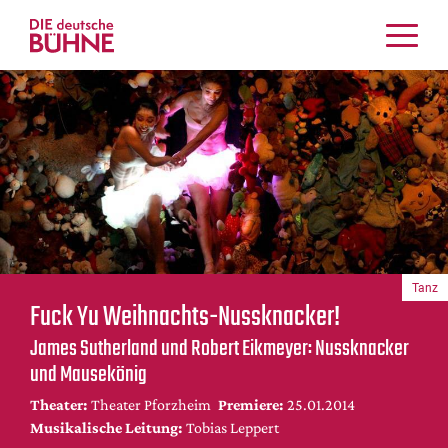
Kritiken
Schauspiel
Musiktheater
Tanz
Crossover
Bühnenwelt
Festivals & Veranstaltungen
Tanz
Menschen & Theater
Fuck Yu Weihnachts-Nussknacker!
Themen
James Sutherland und Robert Eikmeyer: Nussknacker
Internationales
und Mausekönig
Nachrufe
Theater:
Theater Pforzheim
Premiere:
25.01.2014
Medientipps
Musikalische Leitung:
Tobias Leppert