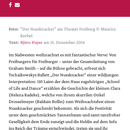
DdB-map
Kalender
Premierensuche
Foto:
"Der Nussknacker" am Theater Freiburg © Maurice
Festival-Planer
Korbel
Hefte
Text:
Björn Hayer
am 15. Dezember 2014
Alle Hefte
Im Südwesten weihnachtet es mit fantastischer Verve: Von
Leseproben
Freiburgern für Freiburger – unter der Gesamtleitung von
Graham Smith – auf die Bühne gebracht, erfreut sich
Podcast
Tschaikowskys Ballett „Der Nussknacker“ einer wildjungen
Service
Interpretation: 110 Laien der dem Haus zugehörigen „School
of Life and Dance“ erzählen die Geschichte der kleinen Clara
Shop / Abo
(Helena Radeke), welche von ihrem skurrilen Onkel
Newsletter
Drosselmeyer (Balduin Bollin) zum Weihnachtsfest einen
Redaktion
Nussknacker geschenkt bekommt. Als sich die Festivität
unter dem geschmückten Tannenbaum und samt tanzfroher
Autor:innen
Geselligkeit dem Ende zuneigt und die Heldin auf dem Sofa
Partner
ins Reich der Träume entschwindet, treten sie und ihr