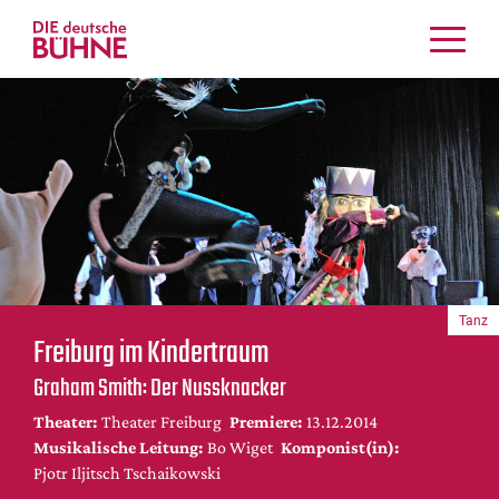
Kritiken
Schauspiel
Musiktheater
Tanz
Crossover
Bühnenwelt
Festivals & Veranstaltungen
Tanz
Menschen & Theater
Freiburg im Kindertraum
Themen
Graham Smith: Der Nussknacker
Internationales
Theater:
Theater Freiburg
Premiere:
13.12.2014
Nachrufe
Musikalische Leitung:
Bo Wiget
Komponist(in):
Medientipps
Pjotr Iljitsch Tschaikowski