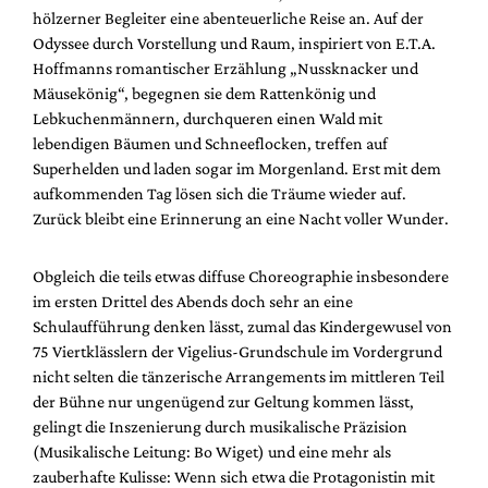
Mediadaten
hölzerner Begleiter eine abenteuerliche Reise an. Auf der
Odyssee durch Vorstellung und Raum, inspiriert von E.T.A.
Suche
Hoffmanns romantischer Erzählung „Nussknacker und
Mäusekönig“, begegnen sie dem Rattenkönig und
Lebkuchenmännern, durchqueren einen Wald mit
lebendigen Bäumen und Schneeflocken, treffen auf
Superhelden und laden sogar im Morgenland. Erst mit dem
aufkommenden Tag lösen sich die Träume wieder auf.
Zurück bleibt eine Erinnerung an eine Nacht voller Wunder.
Obgleich die teils etwas diffuse Choreographie insbesondere
im ersten Drittel des Abends doch sehr an eine
Schulaufführung denken lässt, zumal das Kindergewusel von
75 Viertklässlern der Vigelius-Grundschule im Vordergrund
nicht selten die tänzerische Arrangements im mittleren Teil
der Bühne nur ungenügend zur Geltung kommen lässt,
gelingt die Inszenierung durch musikalische Präzision
(Musikalische Leitung: Bo Wiget) und eine mehr als
zauberhafte Kulisse: Wenn sich etwa die Protagonistin mit