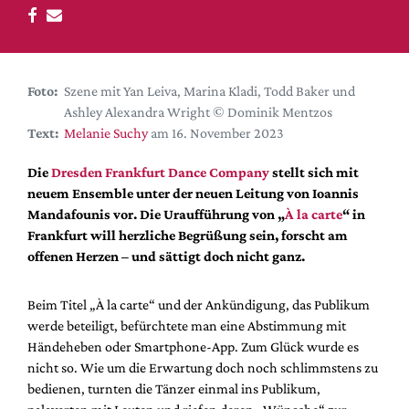
DdB-map
Kalender
Premierensuche
Foto:
Szene mit Yan Leiva, Marina Kladi, Todd Baker und
Festival-Planer
Ashley Alexandra Wright © Dominik Mentzos
Hefte
Text:
Melanie Suchy
am 16. November 2023
Alle Hefte
Die
Dresden Frankfurt Dance Company
stellt sich mit
Leseproben
neuem Ensemble unter der neuen Leitung von Ioannis
Mandafounis vor. Die Uraufführung von „
À la carte
“ in
Podcast
Frankfurt will herzliche Begrüßung sein, forscht am
Service
offenen Herzen – und sättigt doch nicht ganz.
Shop / Abo
Beim Titel „À la carte“ und der Ankündigung, das Publikum
Newsletter
werde beteiligt, befürchtete man eine Abstimmung mit
Redaktion
Händeheben oder Smartphone-App. Zum Glück wurde es
Autor:innen
nicht so. Wie um die Erwartung doch noch schlimmstens zu
bedienen, turnten die Tänzer einmal ins Publikum,
Partner