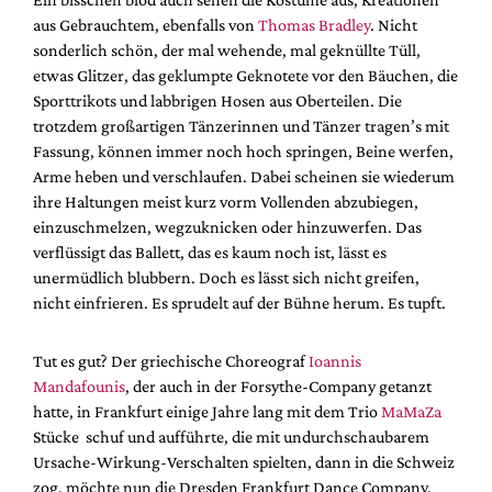
aus Gebrauchtem, ebenfalls von
Thomas Bradley
. Nicht
sonderlich schön, der mal wehende, mal geknüllte Tüll,
etwas Glitzer, das geklumpte Geknotete vor den Bäuchen, die
Sporttrikots und labbrigen Hosen aus Oberteilen. Die
trotzdem großartigen Tänzerinnen und Tänzer tragen’s mit
Fassung, können immer noch hoch springen, Beine werfen,
Arme heben und verschlaufen. Dabei scheinen sie wiederum
ihre Haltungen meist kurz vorm Vollenden abzubiegen,
einzuschmelzen, wegzuknicken oder hinzuwerfen. Das
verflüssigt das Ballett, das es kaum noch ist, lässt es
unermüdlich blubbern. Doch es lässt sich nicht greifen,
nicht einfrieren. Es sprudelt auf der Bühne herum. Es tupft.
Tut es gut? Der griechische Choreograf
Ioannis
Mandafounis
, der auch in der Forsythe-Company getanzt
hatte, in Frankfurt einige Jahre lang mit dem Trio
MaMaZa
Stücke schuf und aufführte, die mit undurchschaubarem
Ursache-Wirkung-Verschalten spielten, dann in die Schweiz
zog, möchte nun die Dresden Frankfurt Dance Company,