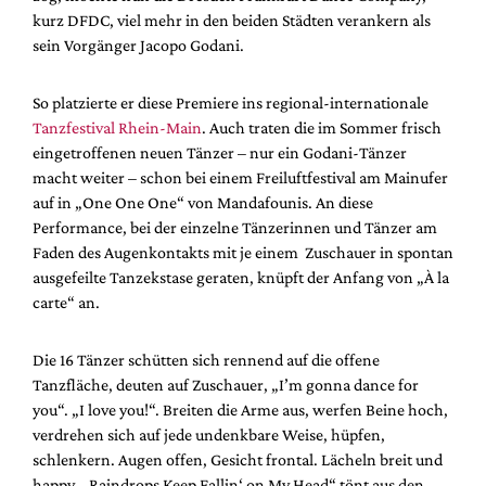
kurz DFDC, viel mehr in den beiden Städten verankern als
sein Vorgänger Jacopo Godani.
So platzierte er diese Premiere ins regional-internationale
Tanzfestival Rhein-Main
. Auch traten die im Sommer frisch
eingetroffenen neuen Tänzer – nur ein Godani-Tänzer
macht weiter – schon bei einem Freiluftfestival am Mainufer
auf in „One One One“ von Mandafounis. An diese
Performance, bei der einzelne Tänzerinnen und Tänzer am
Faden des Augenkontakts mit je einem Zuschauer in spontan
ausgefeilte Tanzekstase geraten, knüpft der Anfang von „À la
carte“ an.
Die 16 Tänzer schütten sich rennend auf die offene
Tanzfläche, deuten auf Zuschauer, „I’m gonna dance for
you“. „I love you!“. Breiten die Arme aus, werfen Beine hoch,
verdrehen sich auf jede undenkbare Weise, hüpfen,
schlenkern. Augen offen, Gesicht frontal. Lächeln breit und
happy. „Raindrops Keep Fallin‘ on My Head“ tönt aus den