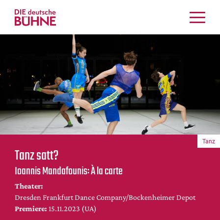
Kritiken
Schauspiel
Musiktheater
Tanz
Crossover
Bühnenwelt
Festivals & Veranstaltungen
Tanz
Menschen & Theater
Tanz satt?
Themen
Ioannis Mandafounis: À la carte
Internationales
Theater:
Nachrufe
Dresden Frankfurt Dance Company/Bockenheimer Depot
Medientipps
Premiere:
15.11.2023 (UA)