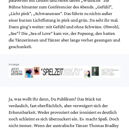
palaverten mit Leuten und riefen deren „Wünsche“ zur
Mediadaten
Bühne hinunter zum Conférencier des Abends. „Gefühl“,
Suche
„Licht pink“, „Schwanensee“. Das führte zu nichts außer
einer kurzen Lichtflutung in pink und grün. Da seht ihr mal.
Dann ging’s weiter: mit Gefühl und ohne Schwäne. Obwohl,
„See“? Die „Sea of Love“ kam vor, der Popsong, den hatten
die Tänzerinnen und Tänzer aber lange vorher gesungen und
geschunkelt.
Anzeige
Ja, was wollt Ihr denn, Du Publikum? Das Stück tut
verdaulich, fast oberflächlich, aber verweigert sich der
Erkennbarkeit. Weder provoziert oder ironisiert es deutlich
noch schleimt es sich überzuckert ein. Es macht Spaß. Doch
nicht immer. Wenn der australische Tänzer Thomas Bradley