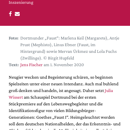
DdB-map
Inszenierung
Kalender
Premierensuche
Festival-Planer
Foto:
Dortmunder „Faust“: Marlena Keil (Margarete), Antje
Hefte
Prust (Mephisto), Linus Ebner (Faust, im
Alle Hefte
Hintergrund) sowie Mervan Ürkmez und Lola Fuchs
(Zwillinge). © Birgit Hupfeld
Leseproben
Text:
Jens Fischer
am 1. November 2020
Podcast
Neugier wecken und Begeisterung schüren, so beginnen
Service
Spielzeiten unter einer neuen Intendanz. Auch mal buhlend
groß denken und handeln, ist angesagt. Daher setzt
Julia
Shop / Abo
Wissert
am Schauspiel Dortmund bei der ersten
Newsletter
Stückpremiere auf den Lebenswegbegleiter und die
Redaktion
Identifikationsfigur von vielen Bildungsbürger-
Autor:innen
Generationen: Goethes „Faust I“. Heimgeleuchtet werden
soll dem deutschen Nationalhelden, der das Erkenntnis- und
Partner