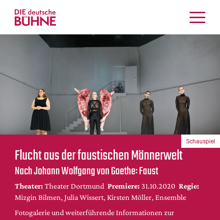
Kritiken
Schauspiel
Musiktheater
Tanz
Crossover
Bühnenwelt
Festivals & Veranstaltungen
Schauspiel
Menschen & Theater
Flucht aus der faustischen Männerwelt
Themen
Nach Johann Wolfgang von Goethe: Faust
Internationales
Theater:
Theater Dortmund
Premiere:
31.10.2020
Regie:
Nachrufe
Mizgin Bilmen, Julia Wissert, Kirsten Möller, Ensemble
Medientipps
Fotogalerie und weiterführende Informationen zur