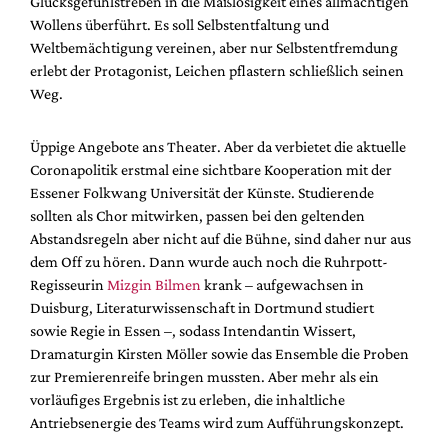
Glücksgefühlstreben in die Maßlosigkeit eines allmächtigen
Mediadaten
Wollens überführt. Es soll Selbstentfaltung und
Suche
Weltbemächtigung vereinen, aber nur Selbstentfremdung
erlebt der Protagonist, Leichen pflastern schließlich seinen
Weg.
Üppige Angebote ans Theater. Aber da verbietet die aktuelle
Coronapolitik erstmal eine sichtbare Kooperation mit der
Essener Folkwang Universität der Künste. Studierende
sollten als Chor mitwirken, passen bei den geltenden
Abstandsregeln aber nicht auf die Bühne, sind daher nur aus
dem Off zu hören. Dann wurde auch noch die Ruhrpott-
Regisseurin
Mizgin Bilmen
krank – aufgewachsen in
Duisburg, Literaturwissenschaft in Dortmund studiert
sowie Regie in Essen –, sodass Intendantin Wissert,
Dramaturgin Kirsten Möller sowie das Ensemble die Proben
zur Premierenreife bringen mussten. Aber mehr als ein
vorläufiges Ergebnis ist zu erleben, die inhaltliche
Antriebsenergie des Teams wird zum Aufführungskonzept.