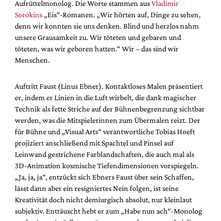
Aufrüttelmonolog. Die Worte stammen aus
Vladimir
Sorokins
„Eis“-Romanen. „Wir hörten auf, Dinge zu sehen,
denn wir konnten sie uns denken. Blind und herzlos nahm
unsere Grausamkeit zu. Wir töteten und gebaren und
töteten, was wir geboren hatten.“ Wir – das sind wir
Menschen.
Auftritt Faust (Linus Ebner). Kontaktloses Malen präsentiert
er, indem er Linien in die Luft wirbelt, die dank magischer
Technik als fette Striche auf der Bühnenbegrenzung sichtbar
werden, was die Mitspielerinnen zum Übermalen reizt. Der
für Bühne und „Visual Arts“ verantwortliche Tobias Hoeft
projiziert anschließend mit Spachtel und Pinsel auf
Leinwand gestrichene Farblandschaften, die auch mal als
3D-Animation kosmische Tiefendimensionen vorspiegeln.
„Ja, ja, ja“, entzückt sich Ebners Faust über sein Schaffen,
lässt dann aber ein resigniertes Nein folgen, ist seine
Kreativität doch nicht demiurgisch absolut, nur kleinlaut
subjektiv. Enttäuscht hebt er zum „Habe nun ach“-Monolog