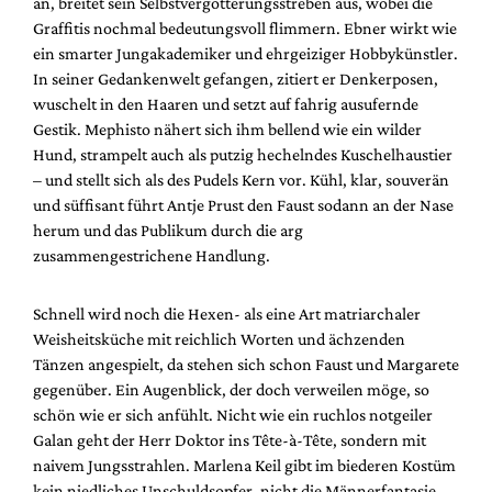
an, breitet sein Selbstvergötterungsstreben aus, wobei die
Graffitis nochmal bedeutungsvoll flimmern. Ebner wirkt wie
ein smarter Jungakademiker und ehrgeiziger Hobbykünstler.
In seiner Gedankenwelt gefangen, zitiert er Denkerposen,
wuschelt in den Haaren und setzt auf fahrig ausufernde
Gestik. Mephisto nähert sich ihm bellend wie ein wilder
Hund, strampelt auch als putzig hechelndes Kuschelhaustier
– und stellt sich als des Pudels Kern vor. Kühl, klar, souverän
und süffisant führt Antje Prust den Faust sodann an der Nase
herum und das Publikum durch die arg
zusammengestrichene Handlung.
Schnell wird noch die Hexen- als eine Art matriarchaler
Weisheitsküche mit reichlich Worten und ächzenden
Tänzen angespielt, da stehen sich schon Faust und Margarete
gegenüber. Ein Augenblick, der doch verweilen möge, so
schön wie er sich anfühlt. Nicht wie ein ruchlos notgeiler
Galan geht der Herr Doktor ins Tête-à-Tête, sondern mit
naivem Jungsstrahlen. Marlena Keil gibt im biederen Kostüm
kein niedliches Unschuldsopfer, nicht die Männerfantasie,