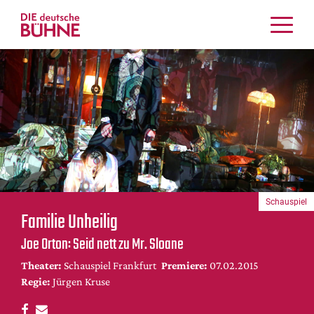
Kritiken
Schauspiel
Musiktheater
Tanz
Crossover
Bühnenwelt
Festivals & Veranstaltungen
Schauspiel
Menschen & Theater
Familie Unheilig
Themen
Joe Orton: Seid nett zu Mr. Sloane
Internationales
Theater:
Schauspiel Frankfurt
Premiere:
07.02.2015
Nachrufe
Regie:
Jürgen Kruse
Medientipps