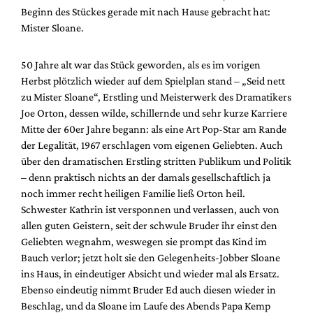
Mediadaten
Beginn des Stückes gerade mit nach Hause gebracht hat:
Mister Sloane.
Suche
50 Jahre alt war das Stück geworden, als es im vorigen
Herbst plötzlich wieder auf dem Spielplan stand – „Seid nett
zu Mister Sloane“, Erstling und Meisterwerk des Dramatikers
Joe Orton, dessen wilde, schillernde und sehr kurze Karriere
Mitte der 60er Jahre begann: als eine Art Pop-Star am Rande
der Legalität, 1967 erschlagen vom eigenen Geliebten. Auch
über den dramatischen Erstling stritten Publikum und Politik
– denn praktisch nichts an der damals gesellschaftlich ja
noch immer recht heiligen Familie ließ Orton heil.
Schwester Kathrin ist versponnen und verlassen, auch von
allen guten Geistern, seit der schwule Bruder ihr einst den
Geliebten wegnahm, weswegen sie prompt das Kind im
Bauch verlor; jetzt holt sie den Gelegenheits-Jobber Sloane
ins Haus, in eindeutiger Absicht und wieder mal als Ersatz.
Ebenso eindeutig nimmt Bruder Ed auch diesen wieder in
Beschlag, und da Sloane im Laufe des Abends Papa Kemp