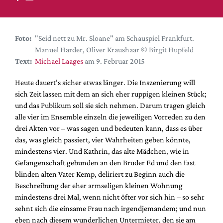
DdB-map
Kalender
Premierensuche
Foto:
"Seid nett zu Mr. Sloane" am Schauspiel Frankfurt.
Manuel Harder, Oliver Kraushaar © Birgit Hupfeld
Festival-Planer
Text:
Michael Laages
am 9. Februar 2015
Hefte
Heute dauert’s sicher etwas länger. Die Inszenierung will
Alle Hefte
sich Zeit lassen mit dem an sich eher ruppigen kleinen Stück;
Leseproben
und das Publikum soll sie sich nehmen. Darum tragen gleich
alle vier im Ensemble einzeln die jeweiligen Vorreden zu den
Podcast
drei Akten vor – was sagen und bedeuten kann, dass es über
Service
das, was gleich passiert, vier Wahrheiten geben könnte,
mindestens vier. Und Kathrin, das alte Mädchen, wie in
Shop / Abo
Gefangenschaft gebunden an den Bruder Ed und den fast
Newsletter
blinden alten Vater Kemp, deliriert zu Beginn auch die
Redaktion
Beschreibung der eher armseligen kleinen Wohnung
mindestens drei Mal, wenn nicht öfter vor sich hin – so sehr
Autor:innen
sehnt sich die einsame Frau nach irgendjemandem; und nun
Partner
eben nach diesem wunderlichen Untermieter, den sie am