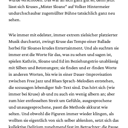
lässt sich Kruses „Mister Sloane“ auf Volker Hintermeier
undurchschaubar zugemüllter Bühne tatsächlich ganz neu
sehen.
Wie immer mit edelster, immer extrem zielsicher platzierter
Musik durchsetzt, zwingt Kruse das Tempo einer Ballade
herbei für Sloanes krudes Entertainment. Und als suchten sie
immer erst die Worte für das, was zu sehen und sagen ist,
spielen Kathrin, Sloane und Ed im Beziehungstrio unablässig
mit Silben und Betonungen; sie finden und er-finden Worte
in anderen Worten, bis wie in einer Dauer-Improvisation
zwischen Free Jazz und Blues Sprach-Melodien entstehen,
die sozusagen lebendiger Sub-Text sind. Das hört sich (wie
immer bei Kruse) ab und zu auch ein wenig albern an; aber
zum hier entfesselten Streit um Gefühle, ausgesprochene
und unausgesprochene, passt die Methode akkurat wie
selten. Und obwohl die Figuren immer wieder klingen, als
wollten sie eigentlich von sich selber ablenken, setzt sich das
kollektive Delirium zunehmend fest im Betrachter; die Pause