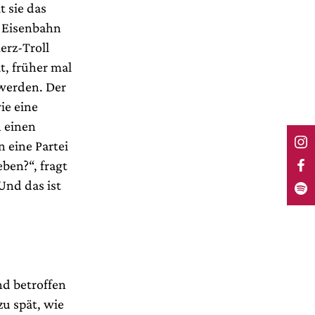
t sie das
e Eisenbahn
erz-Troll
t, früher mal
 werden. Der
ie eine
n einen
 eine Partei
ben?“, fragt
Und das ist
nd betroffen
zu spät, wie