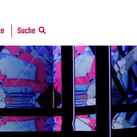
r
daten
ce
Suche