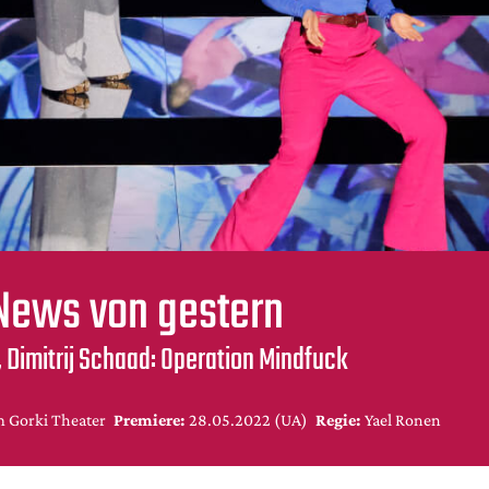
News von gestern
 Dimitrij Schaad: Operation Mindfuck
 Gorki Theater
Premiere:
28.05.2022 (UA)
Regie:
Yael Ronen