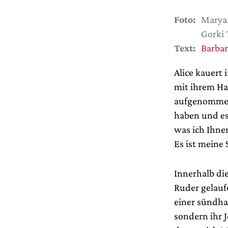
Foto:
Marya
Gorki 
Text:
Barbar
Alice kauert 
mit ihrem Han
aufgenommen 
haben und es
was ich Ihnen
Es ist meine 
Innerhalb di
Ruder gelaufe
einer sündha
sondern ihr J