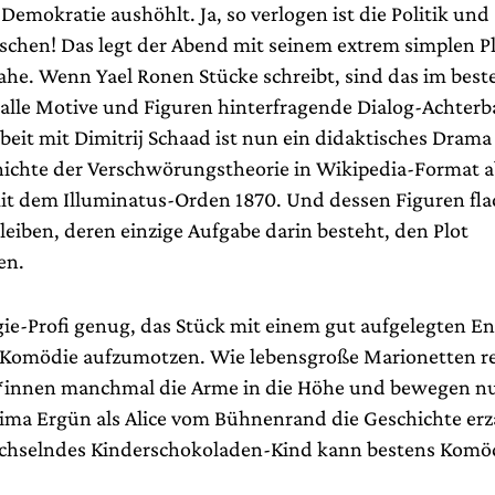
 Demokratie aushöhlt. Ja, so verlogen ist die Politik u
schen! Das legt der Abend mit seinem extrem simplen P
ahe. Wenn Yael Ronen Stücke schreibt, sind das im beste
, alle Motive und Figuren hinterfragende Dialog-Achterb
it mit Dimitrij Schaad ist nun ein didaktisches Drama
hichte der Verschwörungstheorie in Wikipedia-Format 
t dem Illuminatus-Orden 1870. Und dessen Figuren fla
eiben, deren einzige Aufgabe darin besteht, den Plot
en.
gie-Profi genug, das Stück mit einem gut aufgelegten E
Komödie aufzumotzen. Wie lebensgroße Marionetten re
*innen manchmal die Arme in die Höhe und bewegen nu
ma Ergün als Alice vom Bühnenrand die Geschichte erzä
chselndes Kinderschokoladen-Kind kann bestens Komö