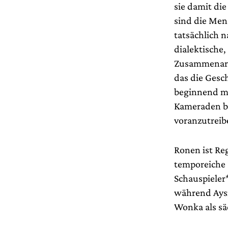
sie damit die
sind die Men
tatsächlich n
dialektische
Zusammenarbe
das die Gesc
beginnend mi
Kameraden bl
voranzutreib
Ronen ist Re
temporeiche 
Schauspieler
während Aysi
Wonka als sä