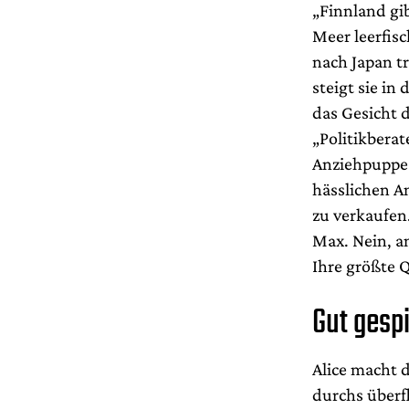
„Finnland gib
Meer leerfis
nach Japan t
steigt sie in
das Gesicht 
„Politikbera
Anziehpuppe:
hässlichen A
zu verkaufen.
Max. Nein, an
Ihre größte Q
Gut gespi
Alice macht 
durchs überf