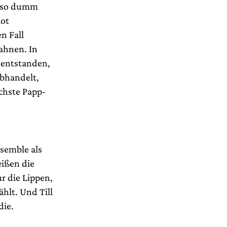
nd so dumm
lot
n Fall
ahnen. In
 entstanden,
abhandelt,
chste Papp-
nsemble als
ißen die
r die Lippen,
hlt. Und Till
die.