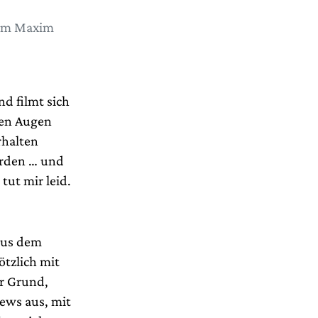
 am Maxim
nd filmt sich
nen Augen
rhalten
erden … und
tut mir leid.
 aus dem
ötzlich mit
er Grund,
News aus, mit