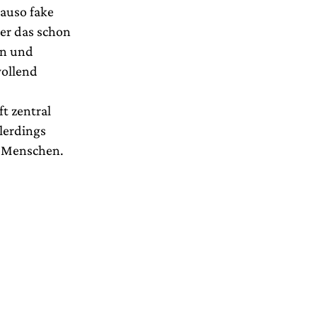
nauso fake
er das schon
en und
wollend
t zentral
lerdings
se Menschen.