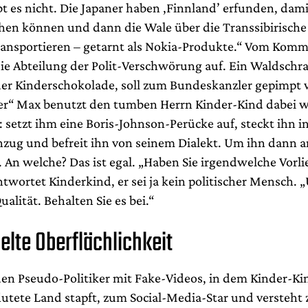
t es nicht. Die Japaner haben ,Finnland’ erfunden, dami
chen können und dann die Wale über die Transsibirisch
ransportieren – getarnt als Nokia-Produkte.“ Vom Komm
 die Abteilung der Polit-Verschwörung auf. Ein Waldschra
der Kinderschokolade, soll zum Bundeskanzler gepimpt
ter“ Max benutzt den tumben Herrn Kinder-Kind dabei w
 setzt ihm eine Boris-Johnson-Perücke auf, steckt ihn i
nzug und befreit ihn von seinem Dialekt. Um ihn dann an
 An welche? Das ist egal. „Haben Sie irgendwelche Vorlie
twortet Kinderkind, er sei ja kein politischer Mensch. „
ualität. Behalten Sie es bei.“
elte Oberflächlichkeit
den Pseudo-Politiker mit Fake-Videos, in dem Kinder-Ki
lutete Land stapft, zum Social-Media-Star und versteht 