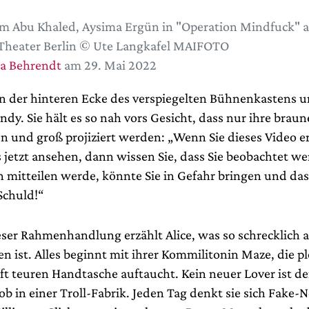
m Abu Khaled, Aysima Ergün in "Operation Mindfuck"
Theater Berlin © Ute Langkafel MAIFOTO
a Behrendt
am 29. Mai 2022
in der hinteren Ecke des verspiegelten Bühnenkastens u
dy. Sie hält es so nah vors Gesicht, dass nur ihre brau
und groß projiziert werden: „Wenn Sie dieses Video e
 jetzt ansehen, dann wissen Sie, dass Sie beobachtet w
 mitteilen werde, könnte Sie in Gefahr bringen und das 
Schuld!“
eser Rahmenhandlung erzählt Alice, was so schrecklich
n ist. Alles beginnt mit ihrer Kommilitonin Maze, die pl
ft teuren Handtasche auftaucht. Kein neuer Lover ist d
ob in einer Troll-Fabrik. Jeden Tag denkt sie sich Fake-