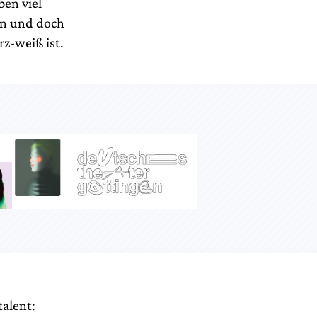
ben viel
en und doch
z-weiß ist.
talent: