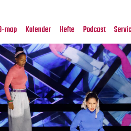
Premierensuche
Alle Hefte
Partne
Festival-Planer
Leseproben
Media
B-map
Kalender
Hefte
Podcast
Servi