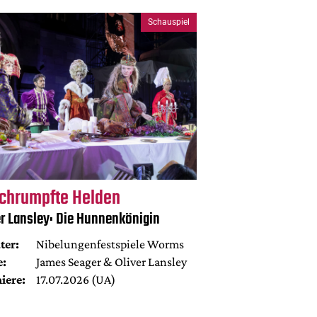
Schauspiel
chrumpfte Helden
er Lansley: Die Hunnenkönigin
ter:
Nibelungenfestspiele Worms
e:
James Seager & Oliver Lansley
iere:
17.07.2026 (UA)