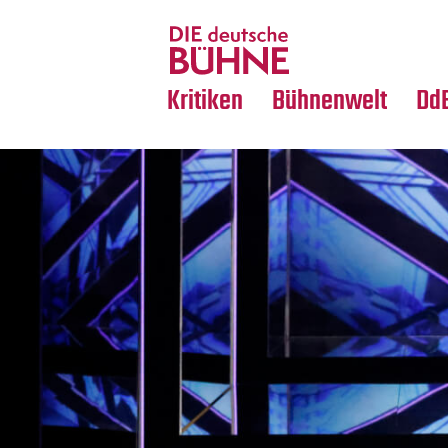
Tanz
Nachrufe
Crossover
Medientipps
Kritiken
Bühnenwelt
Dd