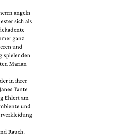
herrn angeln
ster sich als
 dekadente
mmer ganz
ieren und
ig spielenden
rten Marian
er in ihrer
Janes Tante
ng Ehlert am
Ambiente und
berverkleidung
und Rauch.