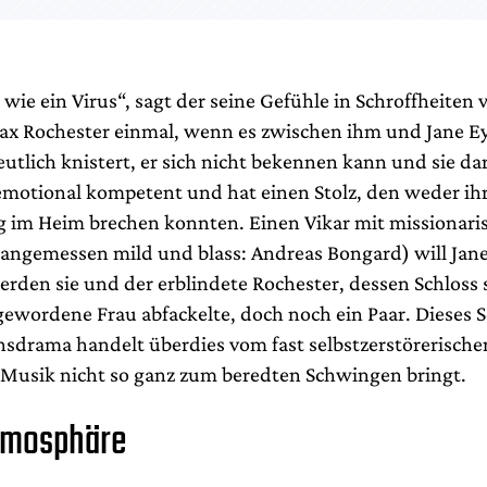
t wie ein Virus“, sagt der seine Gefühle in Schroffheiten
ax Rochester einmal, wenn es zwischen ihm und Jane E
tlich knistert, er sich nicht bekennen kann und sie dar
, emotional kompetent und hat einen Stolz, den weder ih
g im Heim brechen konnten. Einen Vikar mit missionari
angemessen mild und blass: Andreas Bongard) will Jane
erden sie und der erblindete Rochester, dessen Schloss 
ewordene Frau abfackelte, doch noch ein Paar. Dieses 
sdrama handelt überdies vom fast selbstzerstörerisch
Musik nicht so ganz zum beredten Schwingen bringt.
tmosphäre