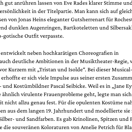
h gut anrühren lassen von Eve Rades klarer Stimme und
ersönlichkeit in der Titelpartie. Man kann sich auf glei
sen von Jonas Heins eleganter Gutsherrenart für Roches
rend dunklen Augenringen, Bartkoteletten und Silbersak
-gotische Outfit verpasste.
i entwickelt neben hochkarätigen Choreografien in
uch deutliche Ambitionen in der Musiktheater-Regie, w
or Kurzem mit „Tristan und Isolde“. Bei dieser Musical
 erhoffte er sich viele Impulse aus seiner ersten Zusam
und Kostümbildner Pascal Seibicke. Weil es in „Jane E
 ähnlich virulente Frauenprobleme geht, legte man sich 
t nicht allzu genau fest. Für die opulenten Kostüme n
hen aus dem langen 19. Jahrhundert und modellierte sie 
Silber- und Sandfarben. Es gab Krinolinen, Spitzen und 
 die souveränen Koloraturen von Amelie Petrich für Bl