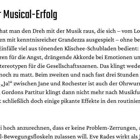
r Musical-Erfolg
at man den Dreh mit der Musik raus, die sich – vom L
n mit kenntnisreicher Grandezza ausgespielt – ohne b
Einfälle viel aus tönenden Klischee-Schubladen bedient:
uren für die Angst, drängende Akkorde bei Emotionen u
tereotypen für die Gesellschaftsszenen. Das klingt wede
 noch zu matt. Beim zweiten und nach fast drei Stunden
„Ja!“ zwischen Jane und Rochester ist auch der Ohrwur
ul Gordons Partitur klingt dann nicht mehr nach Musikf
 schließlich doch einige pikante Effekte in den routini
esi hoch anzurechnen, dass er keine Problem-Zerrungen, 
l-Bewegungsfloskeln zulassen will. Eve Rades wirkt als 