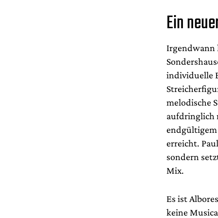
Ein neue
Irgendwann h
Sondershause
individuelle 
Streicherfig
melodische S
aufdringlich
endgültigem 
erreicht. Pa
sondern setzt
Mix.
Es ist Albor
keine Musica