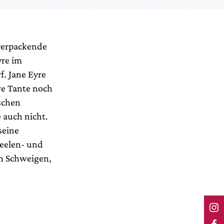
 verpackende
yre im
f. Jane Eyre
re Tante noch
schen
 auch nicht.
seine
Seelen- und
en Schweigen,