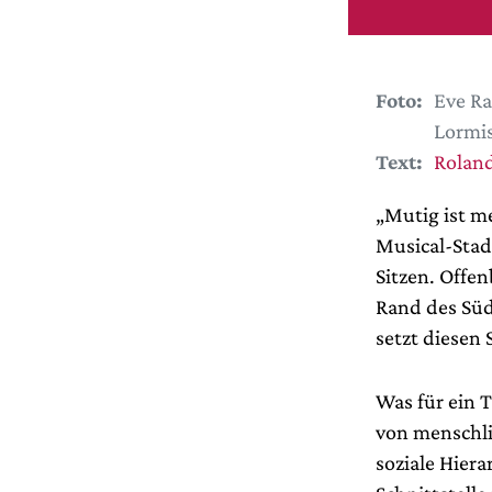
Foto:
Eve Ra
Lormi
Text:
Roland
„
Mutig ist me
Musical-Stad
Sitzen. Offen
Rand des Südh
setzt diesen 
Was für ein 
von menschli
soziale Hiera