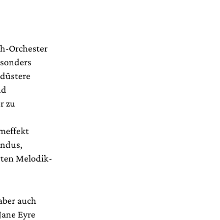
oh-Orchester
esonders
 düstere
nd
r zu
meffekt
undus,
erten Melodik-
aber auch
Jane Eyre