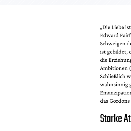
„
Die Liebe is
Edward Fairf
Schweigen deu
ist gebildet
die Erziehun
Ambitionen (
Schließlich w
wahnsinnig g
Emanzipation
das Gordons 
Starke A