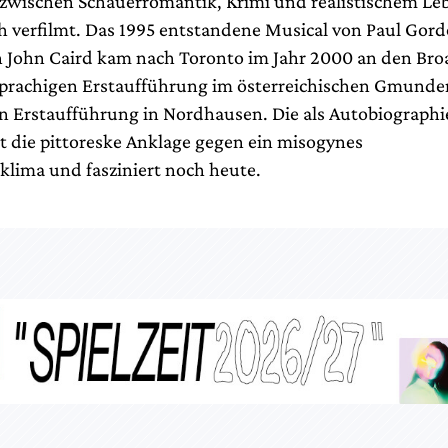
e zwischen Schauerromantik, Krimi und realistischem Le
h verfilmt. Das 1995 entstandene Musical von Paul Gor
 John Caird kam nach Toronto im Jahr 2000 an den Br
prachigen Erstaufführung im österreichischen Gmunde
n Erstaufführung in Nordhausen. Die als Autobiographie
st die pittoreske Anklage gegen ein misogynes
sklima und fasziniert noch heute.