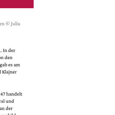
en © Julia
. In der
on den
 gab es am
 Klajner
847 handelt
ral und
 an der