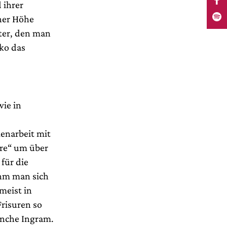
 ihrer
cher Höhe
ter, den man
ko das
ie in
-
menarbeit mit
yre“ um über
für die
ahm man sich
meist in
Frisuren so
anche Ingram.