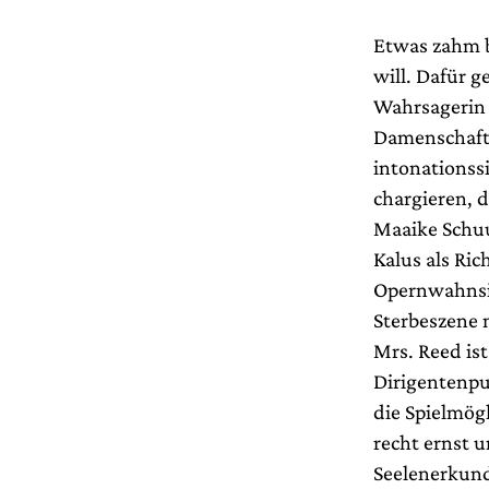
Etwas zahm 
will. Dafür g
Wahrsagerin 
Damenschaft 
intonationss
chargieren, d
Maaike Schuu
Kalus als Ri
Opernwahnsin
Sterbeszene 
Mrs. Reed ist
Dirigentenpu
die Spielmögl
recht ernst u
Seelenerkund