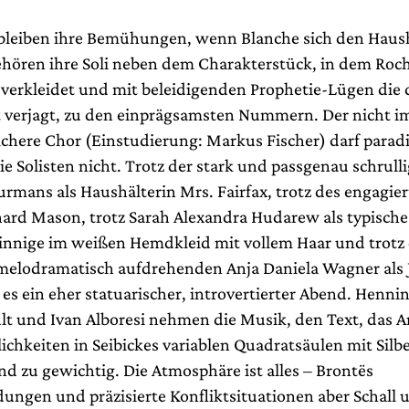
bleiben ihre Bemühungen, wenn Blanche sich den Haus
ehören ihre Soli neben dem Charakterstück, in dem Roche
verkleidet und mit beleidigenden Prophetie-Lügen die
verjagt, zu den einprägsamsten Nummern. Der nicht i
ichere Chor (Einstudierung: Markus Fischer) darf parad
ie Solisten nicht. Trotz der stark und passgenau schrull
rmans als Haushälterin Mrs. Fairfax, trotz des engagie
chard Mason, trotz Sarah Alexandra Hudarew als typische
nige im weißen Hemdkleid mit vollem Haar und trotz d
melodramatisch aufdrehenden Anja Daniela Wagner als 
 es ein eher statuarischer, introvertierter Abend. Henni
lt und Ivan Alboresi nehmen die Musik, den Text, das 
ichkeiten in Seibickes variablen Quadratsäulen mit Sil
nd zu gewichtig. Die Atmosphäre ist alles – Brontës
ungen und präzisierte Konfliktsituationen aber Schall 