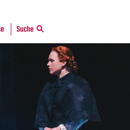
r
daten
ce
Suche