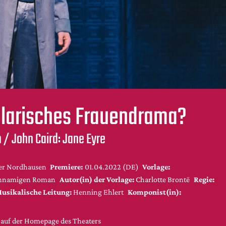
larisches Frauendrama?
 / John Caird: Jane Eyre
er Nordhausen
Premiere:
01.04.2022 (DE)
Vorlage:
chnamigen Roman
Autor(in) der Vorlage:
Charlotte Brontë
Regie:
usikalische Leitung:
Henning Ehlert
Komponist(in):
 auf der Homepage des Theaters