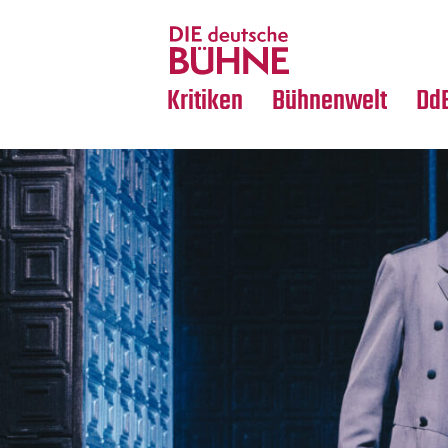
Tanz
Nachrufe
Crossover
Medientipps
Kritiken
Bühnenwelt
Dd