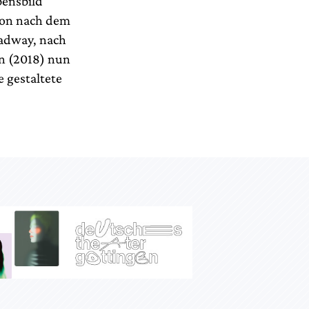
bensbild
don nach dem
oadway, nach
n (2018) nun
 gestaltete