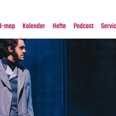
Premierensuche
Alle Hefte
Partne
Festival-Planer
Leseproben
Media
B-map
Kalender
Hefte
Podcast
Servi