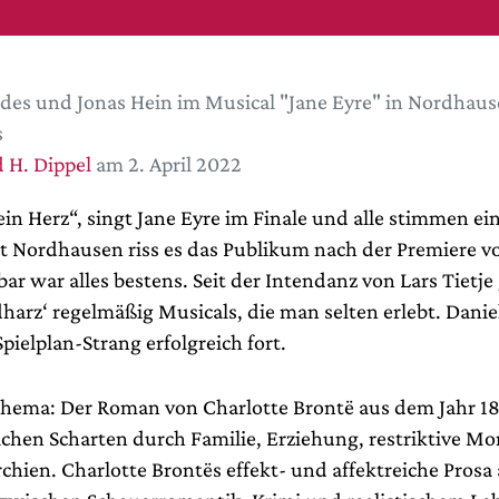
des und Jonas Hein im Musical "Jane Eyre" in Nordhaus
s
 H. Dippel
am 2. April 2022
in Herz“, singt Jane Eyre im Finale und alle stimmen ein
t Nordhausen riss es das Publikum nach der Premiere v
bar war alles bestens. Seit der Intendanz von Lars Tietje
arz‘ regelmäßig Musicals, die man selten erlebt. Daniel
Spielplan-Strang erfolgreich fort.
Thema: Der Roman von Charlotte Brontë aus dem Jahr 1
chen Scharten durch Familie, Erziehung, restriktive Mo
rchien. Charlotte Brontës effekt- und affektreiche Prosa