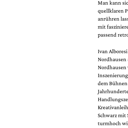
Man kann sic
quellklaren P
anrühren las
mit faszinie
passend retro
Ivan Albores
Nordhausen a
Nordhausen v
Inszenierung
dem Bühnen- 
Jahrhunderte
Handlungszei
Kreativanlei
Schwarz mit 
turmhoch wie