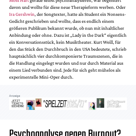
Moss Hart
gerade selbst psychoanalysieren, war begeistert
Mediadaten
davon und wollte für diese neue Therapieform werben. Oder
Suche
Ira Gershwin
, der Songtexter, hatte als Student ein Nonsens-
Gedicht geschrieben und wollte, dass es endlich einem
größeren Publikum bekannt wurde, ob nun mit inhaltlicher
Anbindung oder ohne. Dazu ist „Lady in the Dark“ eigentlich
ein Konversationsstück, kein Musiktheater. Kurt Weill, für
den das Stück den Durchbruch in den USA bedeutete, schrieb
hauptsächlich vier durchkomponierte Traumszenen, die in
die Handlung eingelegt wurden und nur durch Material aus
einem Lied verbunden sind. Jede für sich geht mühelos als
experimentelle Mini-Oper durch.
Anzeige
Psychoanalyse gegen Burnout?