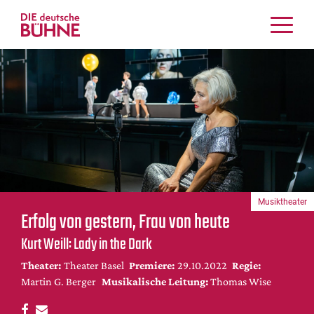
Kritiken
Schauspiel
Musiktheater
Tanz
Crossover
Bühnenwelt
Festivals & Veranstaltungen
Musiktheater
Menschen & Theater
Erfolg von gestern, Frau von heute
Themen
Kurt Weill: Lady in the Dark
Internationales
Theater:
Theater Basel
Premiere:
29.10.2022
Regie:
Nachrufe
Martin G. Berger
Musikalische Leitung:
Thomas Wise
Medientipps