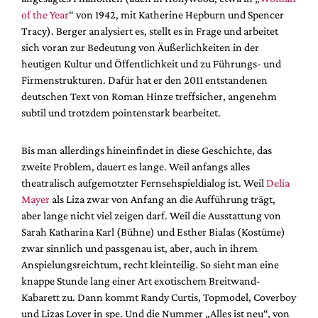
of the Year
“ von 1942, mit Katherine Hepburn und Spencer
Tracy). Berger analysiert es, stellt es in Frage und arbeitet
sich voran zur Bedeutung von Äußerlichkeiten in der
heutigen Kultur und Öffentlichkeit und zu Führungs- und
Firmenstrukturen. Dafür hat er den 2011 entstandenen
deutschen Text von Roman Hinze treffsicher, angenehm
subtil und trotzdem pointenstark bearbeitet.
Bis man allerdings hineinfindet in diese Geschichte, das
zweite Problem, dauert es lange. Weil anfangs alles
theatralisch aufgemotzter Fernsehspieldialog ist. Weil
Delia
Mayer
als Liza zwar von Anfang an die Aufführung trägt,
aber lange nicht viel zeigen darf. Weil die Ausstattung von
Sarah Katharina Karl (Bühne) und Esther Bialas (Kostüme)
zwar sinnlich und passgenau ist, aber, auch in ihrem
Anspielungsreichtum, recht kleinteilig. So sieht man eine
knappe Stunde lang einer Art exotischem Breitwand-
Kabarett zu. Dann kommt Randy Curtis, Topmodel, Coverboy
und Lizas Lover in spe. Und die Nummer „Alles ist neu“, von