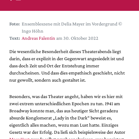
DdB-map
Kalender
Premierensuche
Foto:
Ensembleszene mit Delia Mayer im Vordergrund ©
Ingo Höhn
Festival-Planer
Text:
Andreas Falentin
am 30. Oktober 2022
Hefte
Die wesentliche Besonderheit dieses Theaterabends liegt
Alle Hefte
darin, dass er explizit in der Gegenwart angesiedelt ist und
Leseproben
dass doch Zeit und Ort der Entstehung immer
durchscheinen. Und dass dies empathisch geschieht, nicht
Podcast
nur gewollt, sondern auch gestaltet ist.
Service
Besonders, was das Theater angeht, haben wir es hier mit
Shop / Abo
zwei extrem unterschiedlichen Epochen zu tun. 1941 am
Newsletter
Broadway konnte man, das aus heutiger Sicht geradezu
Redaktion
absurde Konglomerat „Lady in the Dark“ beweist es,
Autor:innen
eigentlich alles machen, wozu man Lust hatte. Einziges
Gesetz war der Erfolg. Da ließ sich beispielsweise der Autor
Partner