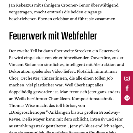
Jan Rekeszus mit sahnigem Crooner-Tenor überwältigend
vorgetragen, macht erstmals die beiden eingangs
beschriebenen Ebenen erlebbar und führt sie zusammen.
Feuerwerk mit Webfehler
Der zweite Teil ist dann über weite Strecken ein Feuerwerk.
Es wird eingeleitet von einer hinreißenden Ouvertüre, zu der
Vincent Stefan ein sinnliches, intelligent mit Abstraktion und
Dekoration spielendes Video liefert. Plötzlich nimmt man
Chor, Orchester, Tänzer:innen, die alle einen tollen Job
machen, viel plastischer war. Weil überhaupt alles
doppelbödig geworden ist. Man freut sich jetzt ganz anders
an Weills berühmter Chamäleon-Kompositionstechnik.
Thomas Wise macht das toll hörbar, von
„Dreigroschenoper“-Anklängen bis zur großen Broadway-
Revue. Delia Mayer kann mit dem schlicht, intensiv und sehr
ausstrahlungsstark gestalteten „Jenny“-Blues endlich zeigen,
dass sie vermutlich die perfekte Besetzung für diese nicht