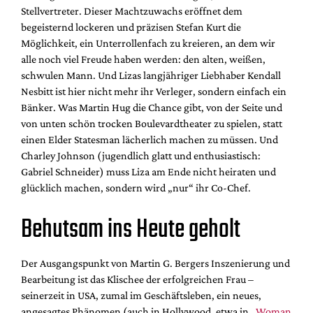
Stellvertreter. Dieser Machtzuwachs eröffnet dem
begeisternd lockeren und präzisen Stefan Kurt die
Möglichkeit, ein Unterrollenfach zu kreieren, an dem wir
alle noch viel Freude haben werden: den alten, weißen,
schwulen Mann. Und Lizas langjähriger Liebhaber Kendall
Nesbitt ist hier nicht mehr ihr Verleger, sondern einfach ein
Bänker. Was Martin Hug die Chance gibt, von der Seite und
von unten schön trocken Boulevardtheater zu spielen, statt
einen Elder Statesman lächerlich machen zu müssen. Und
Charley Johnson (jugendlich glatt und enthusiastisch:
Gabriel Schneider) muss Liza am Ende nicht heiraten und
glücklich machen, sondern wird „nur“ ihr Co-Chef.
Behutsam ins Heute geholt
Der Ausgangspunkt von Martin G. Bergers Inszenierung und
Bearbeitung ist das Klischee der erfolgreichen Frau –
seinerzeit in USA, zumal im Geschäftsleben, ein neues,
angesagtes Phänomen (auch in Hollywood, etwa in „
Woman