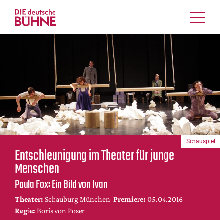
Kritiken
Schauspiel
Musiktheater
Tanz
Crossover
Bühnenwelt
Festivals & Veranstaltungen
Schauspiel
Menschen & Theater
Entschleunigung im Theater für junge
Themen
Menschen
Internationales
Paula Fox: Ein Bild von Ivan
Nachrufe
Theater:
Schauburg München
Premiere:
05.04.2016
Medientipps
Regie:
Boris von Poser