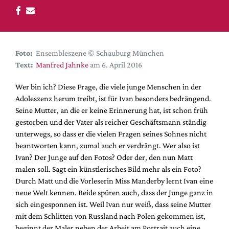
DdB-map
Kalender
Premierensuche
Foto:
Ensembleszene © Schauburg München
Festival-Planer
Text:
Manfred Jahnke
am 6. April 2016
Hefte
Wer bin ich? Diese Frage, die viele junge Menschen in der
Alle Hefte
Adoleszenz herum treibt, ist für Ivan besonders bedrängend.
Leseproben
Seine Mutter, an die er keine Erinnerung hat, ist schon früh
gestorben und der Vater als reicher Geschäftsmann ständig
Podcast
unterwegs, so dass er die vielen Fragen seines Sohnes nicht
Service
beantworten kann, zumal auch er verdrängt. Wer also ist
Ivan? Der Junge auf den Fotos? Oder der, den nun Matt
Shop / Abo
malen soll. Sagt ein künstlerisches Bild mehr als ein Foto?
Newsletter
Durch Matt und die Vorleserin Miss Manderby lernt Ivan eine
Redaktion
neue Welt kennen. Beide spüren auch, dass der Junge ganz in
sich eingesponnen ist. Weil Ivan nur weiß, dass seine Mutter
Autor:innen
mit dem Schlitten von Russland nach Polen gekommen ist,
Partner
beginnt der Maler neben der Arbeit am Portrait auch eine