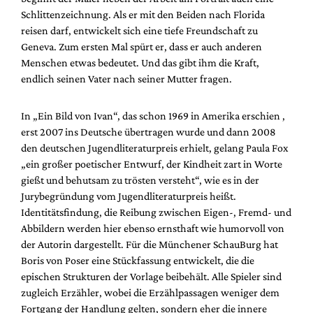
Mediadaten
Schlittenzeichnung. Als er mit den Beiden nach Florida
reisen darf, entwickelt sich eine tiefe Freundschaft zu
Suche
Geneva. Zum ersten Mal spürt er, dass er auch anderen
Menschen etwas bedeutet. Und das gibt ihm die Kraft,
endlich seinen Vater nach seiner Mutter fragen.
In „Ein Bild von Ivan“, das schon 1969 in Amerika erschien ,
erst 2007 ins Deutsche übertragen wurde und dann 2008
den deutschen Jugendliteraturpreis erhielt, gelang Paula Fox
„ein großer poetischer Entwurf, der Kindheit zart in Worte
gießt und behutsam zu trösten versteht“, wie es in der
Jurybegründung vom Jugendliteraturpreis heißt.
Identitätsfindung, die Reibung zwischen Eigen-, Fremd- und
Abbildern werden hier ebenso ernsthaft wie humorvoll von
der Autorin dargestellt. Für die Münchener SchauBurg hat
Boris von Poser eine Stückfassung entwickelt, die die
epischen Strukturen der Vorlage beibehält. Alle Spieler sind
zugleich Erzähler, wobei die Erzählpassagen weniger dem
Fortgang der Handlung gelten, sondern eher die innere