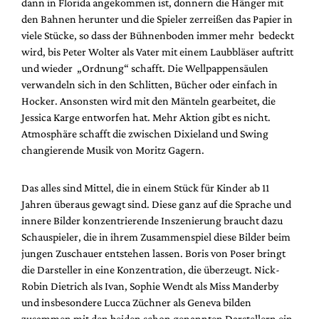
dann in Florida angekommen ist, donnern die Hänger mit
den Bahnen herunter und die Spieler zerreißen das Papier in
viele Stücke, so dass der Bühnenboden immer mehr bedeckt
wird, bis Peter Wolter als Vater mit einem Laubbläser auftritt
und wieder „Ordnung“ schafft. Die Wellpappensäulen
verwandeln sich in den Schlitten, Bücher oder einfach in
Hocker. Ansonsten wird mit den Mänteln gearbeitet, die
Jessica Karge entworfen hat. Mehr Aktion gibt es nicht.
Atmosphäre schafft die zwischen Dixieland und Swing
changierende Musik von Moritz Gagern.
Das alles sind Mittel, die in einem Stück für Kinder ab 11
Jahren überaus gewagt sind. Diese ganz auf die Sprache und
innere Bilder konzentrierende Inszenierung braucht dazu
Schauspieler, die in ihrem Zusammenspiel diese Bilder beim
jungen Zuschauer entstehen lassen. Boris von Poser bringt
die Darsteller in eine Konzentration, die überzeugt. Nick-
Robin Dietrich als Ivan, Sophie Wendt als Miss Manderby
und insbesondere Lucca Züchner als Geneva bilden
zusammen mit den beiden schon genannten Darstellern ein