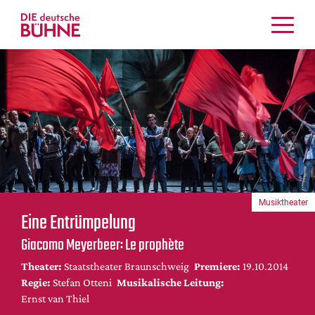
Kritiken
Schauspiel
Musiktheater
Tanz
Crossover
Bühnenwelt
Festivals & Veranstaltungen
Musiktheater
Menschen & Theater
Eine Entrümpelung
Themen
Giacomo Meyerbeer: Le prophète
Internationales
Theater:
Staatstheater Braunschweig
Premiere:
19.10.2014
Nachrufe
Regie:
Stefan Otteni
Musikalische Leitung:
Medientipps
Ernst van Thiel