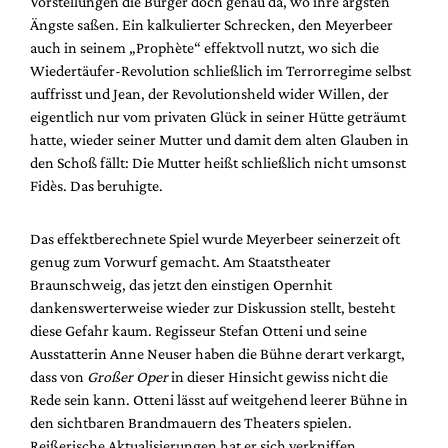
Vorstellungen die Bürger doch genau da, wo ihre ärgsten
Mediadaten
Ängste saßen. Ein kalkulierter Schrecken, den Meyerbeer
Suche
auch in seinem „Prophète“ effektvoll nutzt, wo sich die
Wiedertäufer-Revolution schließlich im Terrorregime selbst
auffrisst und Jean, der Revolutionsheld wider Willen, der
eigentlich nur vom privaten Glück in seiner Hütte geträumt
hatte, wieder seiner Mutter und damit dem alten Glauben in
den Schoß fällt: Die Mutter heißt schließlich nicht umsonst
Fidès. Das beruhigte.
Das effektberechnete Spiel wurde Meyerbeer seinerzeit oft
genug zum Vorwurf gemacht. Am Staatstheater
Braunschweig, das jetzt den einstigen Opernhit
dankenswerterweise wieder zur Diskussion stellt, besteht
diese Gefahr kaum. Regisseur Stefan Otteni und seine
Ausstatterin Anne Neuser haben die Bühne derart verkargt,
dass von
Großer Oper
in dieser Hinsicht gewiss nicht die
Rede sein kann. Otteni lässt auf weitgehend leerer Bühne in
den sichtbaren Brandmauern des Theaters spielen.
Reißerische Aktualisierungen hat er sich verkniffen.