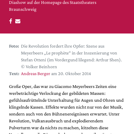
DdB-map
Diashow auf der Homepage des Staatstheaters
Braunschweig
Kalender
Premierensuche
Festival-Planer
Hefte
Foto:
Die Revolution fordert ihre Opfer: Szene aus
Alle Hefte
Meyerbeers „Le prophète“ in der Inszenierung von
Stefan Otteni (im Vordergund lilegend: Arthur Shen).
Leseproben
© Volker Beinhorn
Podcast
Text:
Andreas Berger
am 20. Oktober 2014
Service
Große Oper, das war zu Giacomo Meyerbeers Zeiten eine
werbeträchtige Verlockung der gebildeten Massen:
Shop / Abo
gefühlsaufrüttelnde Unterhaltung für Augen und Ohren und
Newsletter
klingelnde Kassen. Effekte wurden nicht nur von der Musik,
Redaktion
sondern auch von den Bühnenereignissen erwartet. Unter
Autor:innen
Revolution, Vulkanausbruch und explodierendem
Pulverturm war da nichts zu machen, kitzelten diese
Partner