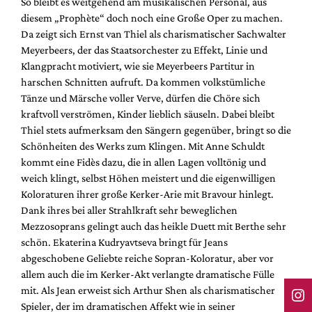
So bleibt es weitgehend am musikalischen Personal, aus
diesem „Prophète“ doch noch eine Große Oper zu machen.
Da zeigt sich Ernst van Thiel als charismatischer Sachwalter
Meyerbeers, der das Staatsorchester zu Effekt, Linie und
Klangpracht motiviert, wie sie Meyerbeers Partitur in
harschen Schnitten aufruft. Da kommen volkstümliche
Tänze und Märsche voller Verve, dürfen die Chöre sich
kraftvoll verströmen, Kinder lieblich säuseln. Dabei bleibt
Thiel stets aufmerksam den Sängern gegenüber, bringt so die
Schönheiten des Werks zum Klingen. Mit Anne Schuldt
kommt eine Fidès dazu, die in allen Lagen volltönig und
weich klingt, selbst Höhen meistert und die eigenwilligen
Koloraturen ihrer große Kerker-Arie mit Bravour hinlegt.
Dank ihres bei aller Strahlkraft sehr beweglichen
Mezzosoprans gelingt auch das heikle Duett mit Berthe sehr
schön. Ekaterina Kudryavtseva bringt für Jeans
abgeschobene Geliebte reiche Sopran-Koloratur, aber vor
allem auch die im Kerker-Akt verlangte dramatische Fülle
mit. Als Jean erweist sich Arthur Shen als charismatischer
Spieler, der im dramatischen Affekt wie in seiner