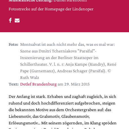
DdB-map
Fotostrecke auf der Homepage der Lindenoper
Kalender
Premierensuche
Festival-Planer
Hefte
Foto:
Montsalvat ist auch nicht mehr das, was es mal war:
Alle Hefte
Szene aus Dmitri Tcherniakovs "Parsifal"-
Inszenierung an der Berliner Staatsoper im
Leseproben
Schillertheater. V. l. n. r: Anja Kampe (Kundry), René
Podcast
Pape (Gurnemanz), Andreas Schager (Parsifal). ©
Ruth Walz
Service
Text:
Detlef Brandenburg
am 29. März 2015
Shop / Abo
Der Anfang ist stark. Erhaben und zaghaft zugleich, in sich
Newsletter
ruhend und doch hochdifferenziert aufgebrochen, steigen
Redaktion
die bekannten Motive aus dem Orchestergraben auf: das
Autor:innen
Liebesmotiv, das Gralsmotiv, Glaubensmotiv,
Erlösungsmotiv… Mit seinem zögernden, im Klang spröden
Partner