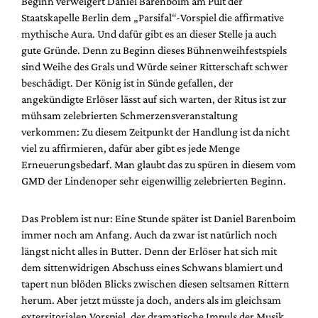
Beginn verweigert Daniel Barenboim am Pult der
Mediadaten
Staatskapelle Berlin dem „Parsifal“-Vorspiel die affirmative
Suche
mythische Aura. Und dafür gibt es an dieser Stelle ja auch
gute Gründe. Denn zu Beginn dieses Bühnenweihfestspiels
sind Weihe des Grals und Würde seiner Ritterschaft schwer
beschädigt. Der König ist in Sünde gefallen, der
angekündigte Erlöser lässt auf sich warten, der Ritus ist zur
mühsam zelebrierten Schmerzensveranstaltung
verkommen: Zu diesem Zeitpunkt der Handlung ist da nicht
viel zu affirmieren, dafür aber gibt es jede Menge
Erneuerungsbedarf. Man glaubt das zu spüren in diesem vom
GMD der Lindenoper sehr eigenwillig zelebrierten Beginn.
Das Problem ist nur: Eine Stunde später ist Daniel Barenboim
immer noch am Anfang. Auch da zwar ist natürlich noch
längst nicht alles in Butter. Denn der Erlöser hat sich mit
dem sittenwidrigen Abschuss eines Schwans blamiert und
tapert nun blöden Blicks zwischen diesen seltsamen Rittern
herum. Aber jetzt müsste ja doch, anders als im gleichsam
exterritorialen Vorspiel, der dramatische Impuls der Musik