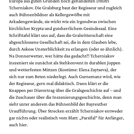
Europa aus guten Gründen hoch gehandelten Dmitri
Tcherniakov. Die Gralsburg baut der Regisseur und zugleich
auch Bühnenbildner als Kellergewölbe mit
Arkadengewände, sie wirkt wie ein Irgendwas zwischen
kirchlicher Krypta und gutsherrlichem Gesindesaal. Eine
Schrifttafel klärt uns auf, dass die Gralsritterschaft eine
abgeschlossene Gesellschaft sei, die in dem Glauben lebe,
durch Askese Unsterblichkeit zu erlangen (oder so ähnlich).
Na Donnerwetter, wer hätte das gedacht?! Tcherniakov
inszeniert sie zunächst als Stehkonvent in durablen Joppen
und wetterfesten Mützen (Kostüme: Elena Zaytseva), der
sich nur zum Beten niederlegt. Auch Gurnemanz wird, wie
der Regisseur, gern mal didaktisch. Dann klärt er die
Knappen per Diavortrag über die Gralsgeschichte auf – und
die Zuschauer über die Inszenierungsgeschichte, denn man
sieht unter anderem das Bühnenbild der Bayreuther
Uraufführung. Über Strecken erzählt Tcherniakov entweder
gar nichts oder realistisch vom Blatt: „Parsifal“ für Anfänger,
auch hier.