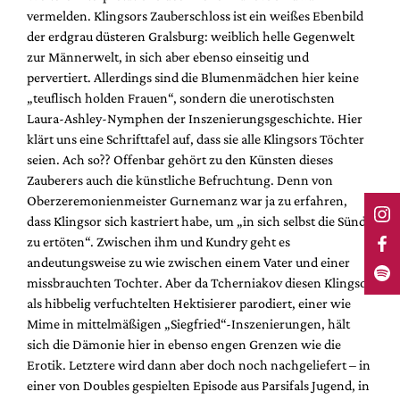
vermelden. Klingsors Zauberschloss ist ein weißes Ebenbild
der erdgrau düsteren Gralsburg: weiblich helle Gegenwelt
zur Männerwelt, in sich aber ebenso einseitig und
pervertiert. Allerdings sind die Blumenmädchen hier keine
„teuflisch holden Frauen“, sondern die unerotischsten
Laura-Ashley-Nymphen der Inszenierungsgeschichte. Hier
klärt uns eine Schrifttafel auf, dass sie alle Klingsors Töchter
seien. Ach so?? Offenbar gehört zu den Künsten dieses
Zauberers auch die künstliche Befruchtung. Denn von
Oberzeremonienmeister Gurnemanz war ja zu erfahren,
dass Klingsor sich kastriert habe, um „in sich selbst die Sünde
zu ertöten“. Zwischen ihm und Kundry geht es
andeutungsweise zu wie zwischen einem Vater und einer
missbrauchten Tochter. Aber da Tcherniakov diesen Klingsor
als hibbelig verfuchtelten Hektisierer parodiert, einer wie
Mime in mittelmäßigen „Siegfried“-Inszenierungen, hält
sich die Dämonie hier in ebenso engen Grenzen wie die
Erotik. Letztere wird dann aber doch noch nachgeliefert – in
einer von Doubles gespielten Episode aus Parsifals Jugend, in