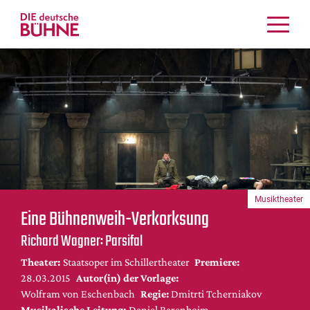
Kritiken
Schauspiel
Musiktheater
Tanz
Crossover
Bühnenwelt
Festivals & Veranstaltungen
Musiktheater
Menschen & Theater
Eine Bühnenweih-Verkorksung
Themen
Richard Wagner: Parsifal
Internationales
Theater:
Staatsoper im Schillertheater
Premiere:
Nachrufe
28.03.2015
Autor(in) der Vorlage:
Medientipps
Wolfram von Eschenbach
Regie:
Dmitrti Tcherniakov
Musikalische Leitung:
Daniel Barenboim